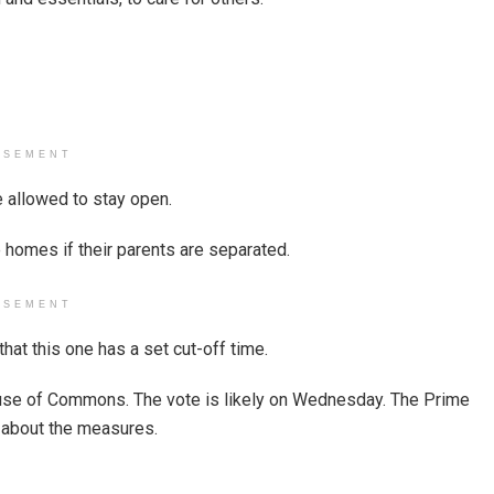
ISEMENT
e allowed to stay open.
 homes if their parents are separated.
ISEMENT
at this one has a set cut-off time.
House of Commons. The vote is likely on Wednesday. The Prime
r about the measures.