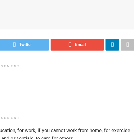
Twitter
Email
ISEMENT
ISEMENT
ucation, for work, if you cannot work from home, for exercise
and essentials, to care for others.