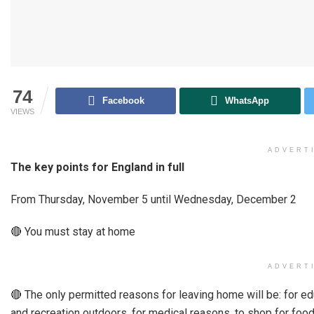
74
Facebook
WhatsApp
VIEWS
ADVERT
The key points for England in full
From Thursday, November 5 until Wednesday, December 2
🔴 You must stay at home
ADVERT
🔴 The only permitted reasons for leaving home will be: for ed
and recreation outdoors, for medical reasons, to shop for food 