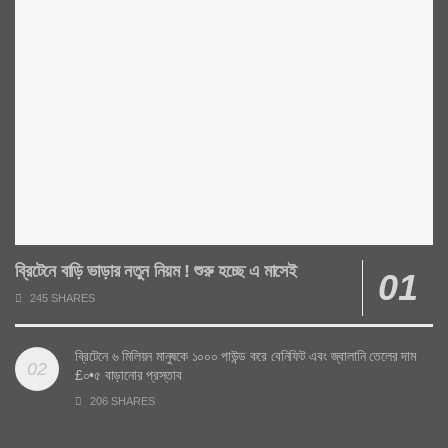
ব্রিটেনে বাড়ি ভাড়ার নতুন নিয়ম ! শুরু হচ্ছে এ মাসেই
245 SHARES
ব্রিটেনে ৬ মিলিয়ন মানুষকে ১০০০ পাউন্ড করে বেনিফিট এবং জ্বালানি তেলের দাম
£০•৫ বাড়ানোর প্রস্তাব
206 SHARES