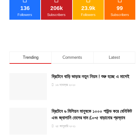
136
206k
23.9k
99
Followers
Subscribers
Followers
Subscribers
Trending
Comments
Latest
ব্রিটেনে বাড়ি ভাড়ার নতুন নিয়ম ! শুরু হচ্ছে এ মাসেই
১৬ নভেম্বর ২০২০
ব্রিটেনে ৬ মিলিয়ন মানুষকে ১০০০ পাউন্ড করে বেনিফিট
এবং জ্বালানি তেলের দাম £০•৫ বাড়ানোর প্রস্তাব
২৫ জানুয়ারি ২০২১