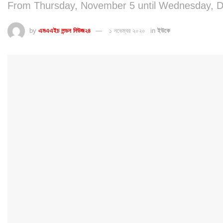
From Thursday, November 5 until Wednesday, 
by
এমএএইচ লন্ডন নিউজ২৪
১ নভেম্বর ২০২০
in
ইউকে