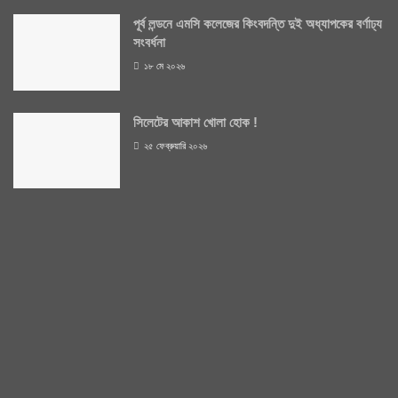
পূর্ব লন্ডনে এমসি কলেজের কিংবদন্তি দুই অধ্যাপকের বর্ণাঢ্য
সংবর্ধনা
১৮ মে ২০২৬
সিলেটের আকাশ খোলা হোক !
২৫ ফেব্রুয়ারি ২০২৬