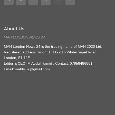
About Us
MAH LONDON NEWS 24
MAH London News 24 is the trading name of MAH 2020 Ltd.
Registered Address: Room 1, 112-116 Whitechapel Road,
London, E1 1JE.
Editor & CEO: M Abdul Hamid . Contact: 07958486881
Email: mahtv.uk@gmail.com