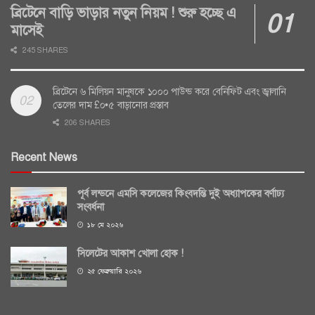
ব্রিটেনে বাড়ি ভাড়ার নতুন নিয়ম ! শুরু হচ্ছে এ
মাসেই
245 SHARES
ব্রিটেনে ৬ মিলিয়ন মানুষকে ১০০০ পাউন্ড করে বেনিফিট এবং জ্বালানি
তেলের দাম £০•৫ বাড়ানোর প্রস্তাব
206 SHARES
Recent News
পূর্ব লন্ডনে এমসি কলেজের কিংবদন্তি দুই অধ্যাপকের বর্ণাঢ্য
সংবর্ধনা
১৮ মে ২০২৬
সিলেটের আকাশ খোলা হোক !
২৫ ফেব্রুয়ারি ২০২৬