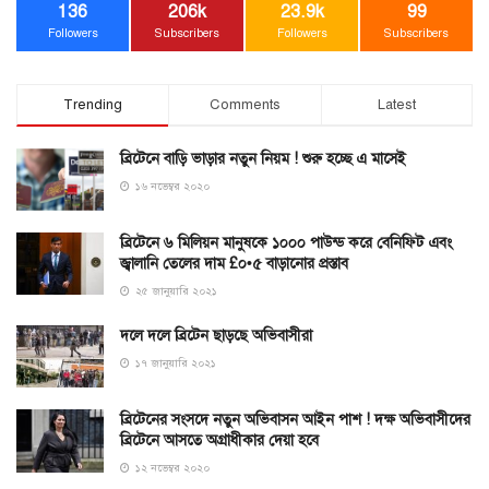
136
206k
23.9k
99
Followers
Subscribers
Followers
Subscribers
Trending
Comments
Latest
ব্রিটেনে বাড়ি ভাড়ার নতুন নিয়ম ! শুরু হচ্ছে এ মাসেই
১৬ নভেম্বর ২০২০
ব্রিটেনে ৬ মিলিয়ন মানুষকে ১০০০ পাউন্ড করে বেনিফিট এবং
জ্বালানি তেলের দাম £০•৫ বাড়ানোর প্রস্তাব
২৫ জানুয়ারি ২০২১
দলে দলে ব্রিটেন ছাড়ছে অভিবাসীরা
১৭ জানুয়ারি ২০২১
ব্রিটেনের সংসদে নতুন অভিবাসন আইন পাশ ! দক্ষ অভিবাসীদের
ব্রিটেনে আসতে অগ্রাধীকার দেয়া হবে
১২ নভেম্বর ২০২০