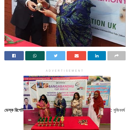
ADVERTISEMENT
:
মুজিববর্ষ
ডেস্ক রিপোর্ট