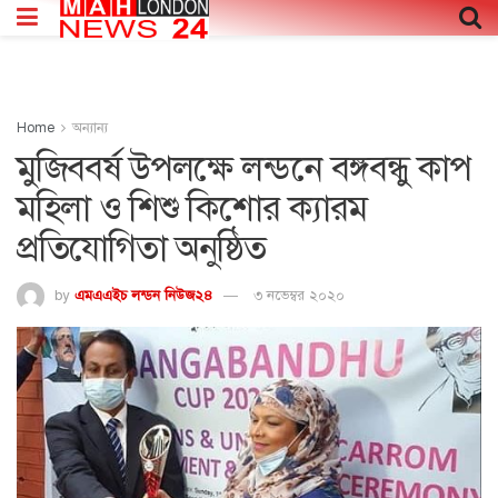
Home
অন্যান্য
মুজিববর্ষ উপলক্ষে লন্ডনে বঙ্গবন্ধু কাপ
মহিলা ও শিশু কিশোর ক্যারম
প্রতিযোগিতা অনুষ্ঠিত
by
এমএএইচ লন্ডন নিউজ২৪
৩ নভেম্বর ২০২০