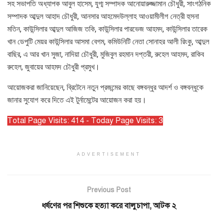
সহ সভাপতি অধ্যাপক আবুল হাসেম, যুগ্ম সম্পাদক আনোয়ারুজ্জামান চৌধুরী, সাংগঠনিক
সম্পাদক আব্দুল আহাদ চৌধুরী, আনসার আহমেদউল্লাহ আওয়ামীলীগ নেত্রী হুসনা
মতিন, কাউন্সিলার আব্দুল আজিজ তকি, কাউন্সিলার পারভেজ আহমদ, কাউন্সিলার তারেক
খান ডেপুটি মেয়র কাউন্সিলার আসমা বেগম, কমিউনিটি নেতা সোনাহর আলী রিংকু, আব্দুল
বাছির, এ আর খান সুজা, নাদিয়া চৌধুরী, মুজিবুল রহমান দপ্তরী, রুহেল আহমদ, রাকিব
রুহেল, জুবায়ের আহমদ চৌধুরী প্রমুখ।
আয়োজকরা জানিয়েছেন, ব্রিটেনে নতুন প্রজন্মের কাছে বঙ্গবন্ধুর আদর্শ ও বঙ্গবন্ধুকে
জানার সুযোগ করে দিতে এই টুর্নামেন্টের আয়োজন করা হয়।
Total Page Visits: 414 - Today Page Visits: 3
ADVERTISEMENT
Previous Post
ধর্ষণের পর শিশুকে হত্যা করে বালুচাপা, আটক ২