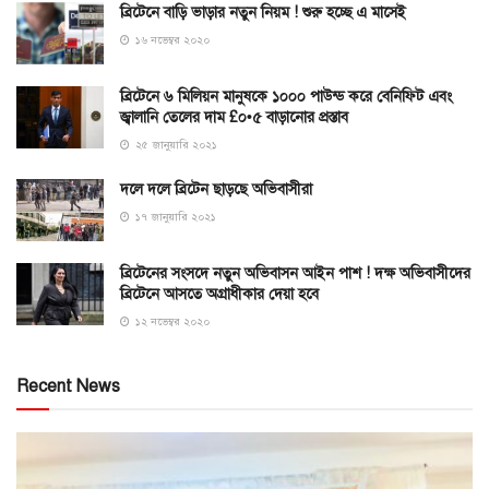
ব্রিটেনে বাড়ি ভাড়ার নতুন নিয়ম ! শুরু হচ্ছে এ মাসেই
১৬ নভেম্বর ২০২০
ব্রিটেনে ৬ মিলিয়ন মানুষকে ১০০০ পাউন্ড করে বেনিফিট এবং
জ্বালানি তেলের দাম £০•৫ বাড়ানোর প্রস্তাব
২৫ জানুয়ারি ২০২১
দলে দলে ব্রিটেন ছাড়ছে অভিবাসীরা
১৭ জানুয়ারি ২০২১
ব্রিটেনের সংসদে নতুন অভিবাসন আইন পাশ ! দক্ষ অভিবাসীদের
ব্রিটেনে আসতে অগ্রাধীকার দেয়া হবে
১২ নভেম্বর ২০২০
Recent News