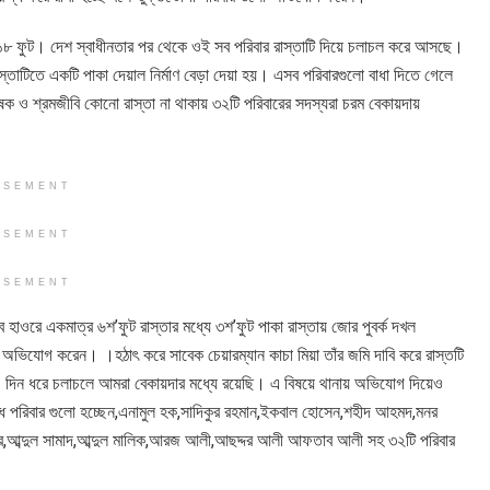
রস্থ ১৮ ফুট। দেশ স্বাধীনতার পর থেকে ওই সব পরিবার রাস্তাটি দিয়ে চলাচল করে আসছে।
রাস্তাটিতে একটি পাকা দেয়াল নির্মাণ বেড়া দেয়া হয়। এসব পরিবারগুলো বাধা দিতে গেলে
 কৃষক ও শ্রমজীবি কোনো রাস্তা না থাকায় ৩২টি পরিবারের সদস্যরা চরম বেকায়দায়
ISEMENT
ISEMENT
ISEMENT
হাওরে একমাত্র ৬শ’ফুট রাস্তার মধ্যে ৩শ’ফুট পাকা রাস্তায় জোর পুবর্ক দখল
অভিযোগ করেন। ।হঠাৎ করে সাবেক চেয়ারম্যান কাচা মিয়া তাঁর জমি দাবি করে রাস্তটি
 ২০ দিন ধরে চলাচলে আমরা বেকায়দার মধ্যে রয়েছি। এ বিষয়ে থানায় অভিযোগ দিয়েও
্ধ পরিবার গুলো হচ্ছেন,এনামুল হক,সাদিকুর রহমান,ইকবাল হোসেন,শহীদ আহমদ,মনর
হার,আব্দুল সামাদ,আব্দুল মালিক,আরজ আলী,আছদ্দর আলী আফতাব আলী সহ ৩২টি পরিবার