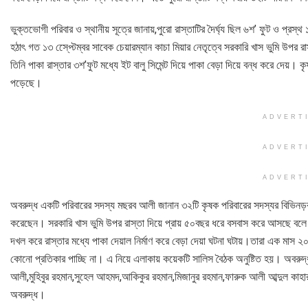
ভুক্তভোগী পরিবার ও স্থানীয় সূত্রে জানায়,পুরো রাস্তাটির দৈর্ঘ্য ছিল ৬শ’ ফুট ও প্
হঠাৎ গত ১৩ সে্েপ্টম্বর সাবেক চেয়ারম্যান কাচা মিয়ার নেতৃত্বে সরকারি খাস ভুমি উপর 
তিনি পাকা রাস্তার ৩শ’ফুট মধ্যে ইট বালু সিমেন্ট দিয়ে পাকা বেড়া দিয়ে বন্ধ করে দেয়।
পড়েছে।
ADVERT
ADVERT
ADVERT
অবরুদ্ধ একটি পরিবারের সদস্য মছরব আলী জানান ৩২টি কৃষক পরিবারের সদস্যর বিভিনড়ব 
করেছেন। সরকারি খাস ভুমি উপর রাস্তা দিয়ে প্রায় ৫০বছর ধরে বসবাস করে আসছে বলে 
দখল করে রাস্তার মধ্যে পাকা দেয়াল নির্মাণ করে বেড়া দেয়া ঘটনা ঘটায়।তারা এক মাস
কোনো প্রতিকার পাচ্ছি না। এ নিয়ে এলাকায় কয়েকটি সালিস বৈঠক অনুষ্টিত হয়। অবরুদ
আলী,মুহিবুর রহমান,সুহেল আহমদ,আকিকুর রহমান,মিজানুর রহমান,ফারুক আলী আব্দুল কা
অবরুদ্ধ।