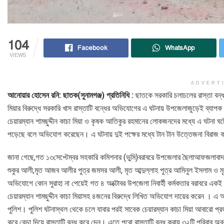
104
Facebook
WhatsApp
VIEWS
ADVERT
আনোয়ার হোসেন রনি: ছাতক(সুনামগঞ্জ) প্রতিনিধি :
ছাতকে সরকারি চলাচলের রাস্তা বন্ধ
মিয়ার বিরুদ্ধে সরকারি খাস রাস্তাটি বন্ধের অভিযোগের এ ঘটনায় উপজেলাজুড়েই ব্যা
চেয়ারম্যান শামছুদ্দীন কাচা মিয়া ও কৃষক আতিকুর রহমানের লোকজনদের মধ্যে এ ঘটনা ঘট
পড়েছে বলে অভিযোগ করেছেন। এ ঘটনায় দুই পক্ষের মধ্যে টান টান উত্তেজনা বিরাজ
জানা গেছে,গত ১৩সেপ্টেম্বর সহকারি কমিশনার (ভুমি)বরাবরে উপজেলার ছৈলাআফজলাবাদ ই
শুকুর আলী,মৃত আজব আলীর পুত্র জমসর আলী, মৃত আব্দুল্লাহ পুত্র আমিনুল ইসলাম ও 
অভিযোগে কোন সুরাহা না পেয়েই গত ৪ অক্টোবর উপজেলা নিবার্হী কর্মকতার বরাবরে একই র
চেয়ারম্যান শামছুদ্দীন কাচা মিয়াসহ ৪জনের বিরুদ্ধে লিখিত অভিযোগ দায়ের করেন । এ
পুলিশ। পুলিশ ঘটনাস্থল থেকে চলে যাবার পরই সাবেক চেয়ারম্যান কাচা মিয়া আবারো প্রভ
করে বেড়া দিয়ে রাস্তাটি বন্ধ করে দেন। এতে পুরো রাস্তাটি বন্ধ করায় ৩২টি পরিবাব 