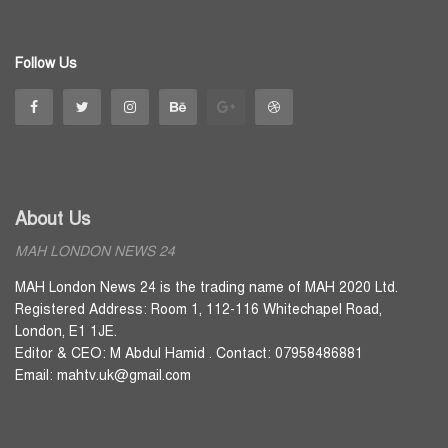
Follow Us
About Us
MAH LONDON NEWS 24
MAH London News 24 is the trading name of MAH 2020 Ltd.
Registered Address: Room 1, 112-116 Whitechapel Road,
London, E1 1JE.
Editor & CEO: M Abdul Hamid . Contact: 07958486881
Email: mahtv.uk@gmail.com