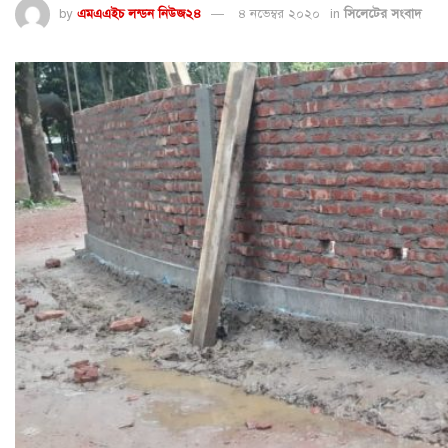
by
এমএএইচ লন্ডন নিউজ২৪
৪ নভেম্বর ২০২০
in
সিলেটের সংবাদ