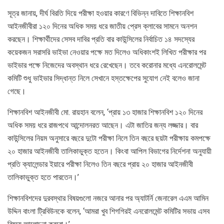
সূত্র জানায়, দীর্ঘ বিরতি দিয়ে পরীক্ষা হওয়ার কারণে বিভিন্ন দাবিতে শিক্ষানবিশ
আইনজীবীরা ১২০ দিনের অধিক সময় ধরে জাতীয় প্রেস ক্লাবের সামনে অনশন
করছেন। শিক্ষার্থীদের সেসব দাবির প্রতি বার কাউন্সিলের নির্বাচিত ১৪ সদস্যের
কয়েকজন সরাসরি ভাইভা নেওয়ার পক্ষে মত দিলেও অধিকাংশই লিখিত পরীক্ষার পর
ভাইভার পক্ষে নিজেদের অবস্থান ধরে রেখেছেন। তবে করোনার মধ্যে এনরোলমেন্ট
কমিটি শুধু ভাইভার সিদ্ধান্ত নিলে সেখানে হস্তক্ষেপের সুযোগ নেই বলেও জানা
গেছে।
শিক্ষানবিশ আইনজীবী মো. রায়হান বলেন, ‘প্রায় ১৩ হাজার শিক্ষানবিশ ১২০ দিনের
অধিক সময় ধরে রাজপথে আন্দোলনরত আছেন। এটা জাতির জন্য লজ্জার। বার
কাউন্সিলের নিয়ম অনুসারে বছরে দুটো পরীক্ষা নিলে তিন বছরে ছয়টা পরীক্ষায় কমপক্ষে
২০ হাজার আইনজীবী তালিকাভুক্ত হতেন। কিংবা আপিল বিভাগের নির্দেশনা অনুযায়ী
প্রতি ক্যালেন্ডার ইয়ারে পরীক্ষা নিলেও তিন বছরে প্রায় ২০ হাজার আইনজীবী
তালিকাভুক্ত হতে পারতেন।’
শিক্ষানবিশদের দুরবস্থার বিষয়গুলো নজরে আনার পর অ্যাটর্নি জেনারেল এএম আমিন
উদ্দিন বাংলা ট্রিবিউনকে বলেন, ‘আমরা খুব শিগগিরই এনরোলমেন্ট কমিটির সভায় এসব