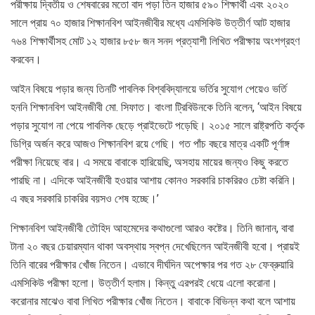
পরীক্ষায় দ্বিতীয় ও শেষবারের মতো বাদ পড়া তিন হাজার ৫৯০ শিক্ষার্থী এবং ২০২০
সালে প্রায় ৭০ হাজার শিক্ষানবিশ আইনজীবীর মধ্যে এমসিকিউ উত্তীর্ণ আট হাজার
৭৬৪ শিক্ষার্থীসহ মোট ১২ হাজার ৮৫৮ জন সনদ প্রত্যাশী লিখিত পরীক্ষায় অংশগ্রহণ
করবেন।
আইন বিষয়ে পড়ার জন্য তিনটি পাবলিক বিশ্ববিদ্যালয়ে ভর্তির সুযোগ পেয়েও ভর্তি
হননি শিক্ষানবিশ আইনজীবী মো. সিফাত। বাংলা ট্রিবিউনকে তিনি বলেন, ‘আইন বিষয়ে
পড়ার সুযোগ না পেয়ে পাবলিক ছেড়ে প্রাইভেটে পড়েছি। ২০১৫ সালে রাষ্ট্রপতি কর্তৃক
ডিগ্রি অর্জন করে আজও শিক্ষানবিশ রয়ে গেছি। গত পাঁচ বছরে মাত্র একটি পূর্ণাঙ্গ
পরীক্ষা নিয়েছে বার। এ সময়ে বাবাকে হারিয়েছি, অসহায় মায়ের জন্যও কিছু করতে
পারছি না। এদিকে আইনজীবী হওয়ার আশায় কোনও সরকারি চাকরিরও চেষ্টা করিনি।
এ বছর সরকারি চাকরির বয়সও শেষ হচ্ছে।’
শিক্ষানবিশ আইনজীবী তৌহিদ আহমেদের কথাগুলো আরও কষ্টের। তিনি জানান, বাবা
টানা ২০ বছর চেয়ারম্যান থাকা অবস্থায় স্বপ্ন দেখেছিলেন আইনজীবী হবো। প্রায়ই
তিনি বারের পরীক্ষার খোঁজ নিতেন। এভাবে দীর্ঘদিন অপেক্ষার পর গত ২৮ ফেব্রুয়ারি
এমসিকিউ পরীক্ষা হলো। উত্তীর্ণ হলাম। কিন্তু এরপরই ধেয়ে এলো করোনা।
করোনার মাঝেও বাবা লিখিত পরীক্ষার খোঁজ নিতেন। বাবাকে বিভিন্ন কথা বলে আশায়