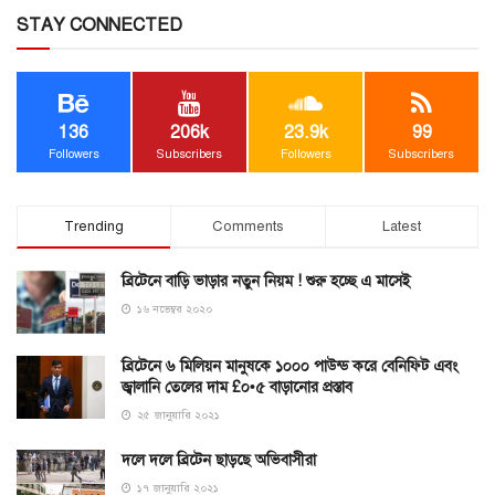
STAY CONNECTED
136
206k
23.9k
99
Followers
Subscribers
Followers
Subscribers
Trending
Comments
Latest
ব্রিটেনে বাড়ি ভাড়ার নতুন নিয়ম ! শুরু হচ্ছে এ মাসেই
১৬ নভেম্বর ২০২০
ব্রিটেনে ৬ মিলিয়ন মানুষকে ১০০০ পাউন্ড করে বেনিফিট এবং
জ্বালানি তেলের দাম £০•৫ বাড়ানোর প্রস্তাব
২৫ জানুয়ারি ২০২১
দলে দলে ব্রিটেন ছাড়ছে অভিবাসীরা
১৭ জানুয়ারি ২০২১