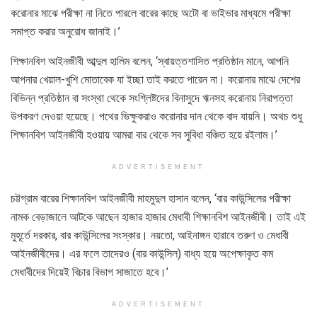
করোনার মাঝে পরীক্ষা না নিতে পারলে বারের কাছে অটো বা ভাইভার মাধ্যমে পরীক্ষা
সমাপ্ত করার অনুরোধ জানাই।’
শিক্ষানবিশ আইনজীবী আব্দুল হালিম বলেন, ‘স্বায়ত্তশাসিত প্রতিষ্ঠান মানে, আপনি
আপনার খেয়াল-খুশি মোতাবেক যা ইচ্ছা তাই করতে পারেন না। করোনার মাঝে দেশের
বিভিন্ন প্রতিষ্ঠান বা সংস্থা থেকে সংশ্লিষ্টদের বিনাসুদে ঋনসহ করোনায় নিরাপত্তা
উপকরণ দেওয়া হয়েছে। পথের ভিক্ষুকরাও করোনার দান থেকে বাদ যায়নি। অথচ শুধু
শিক্ষানবিশ আইনজীবী হওয়ায় আমরা বার থেকে সব সুবিধা বঞ্চিত হয়ে রইলাম।’
ADVERTISEMENT
চট্টগ্রাম বারের শিক্ষানবিশ আইনজীবী মাহমুদুল হাসান বলেন, ‘বার কাউন্সিলের পরীক্ষা
নামক বেড়াজালে আটকে আছেন হাজার হাজার মেধাবী শিক্ষানবিশ আইনজীবী। তাই এই
মুহূর্তে দরকার, বার কাউন্সিলের সংস্কার। নয়তো, আইনাঙ্গন হারাবে তরুণ ও মেধাবী
আইনজীবীদের। এর ফলে তাদেরও (বার কাউন্সিল) বাধ্য হয়ে অপেক্ষাকৃত কম
মেধাবীদের দিয়েই বিচার বিভাগ সাজাতে হবে।’
ADVERTISEMENT