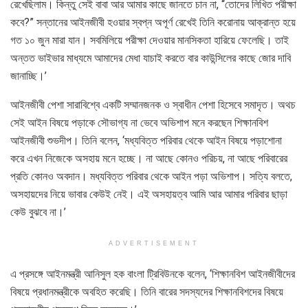
রেখেছিলাম। কিন্তু সেই বাবা আর আমার কাছে জানতে চান না, “তোদের লিখিত পরীক্ষা
কবে?” সন্তানের আইনজীবী হওয়ার স্বপ্ন অপূর্ণ রেখেই তিনি করোনায় আক্রান্ত হয়ে
গত ১০ জুন মারা যান। সবমিলিয়ে পরীক্ষা দেওয়ার মানসিকতা হারিয়ে ফেলেছি। তাই
অন্তত ভাইভার মাধ্যমে আমাদের মেধা যাচাই করতে বার কাউন্সিলের কাছে জোর দাবি
জানাচ্ছি।’
আইনজীবী পেশা সারাবিশ্বে একটি সম্মানজনক ও স্বাধীন পেশা হিসেবে সমাদৃত। অথচ
সেই আইন বিষয়ে পড়াকে সৌভাগ্য না ভেবে অভিশাপ মনে করছেন শিক্ষানবিশ
আইনজীবী শুভদীপ। তিনি বলেন, ‘মধ্যবিত্ত পরিবার থেকে আইন বিষয়ে পড়াশোনা
করে এখন নিজেকে অসহায় মনে হচ্ছে। না আছে কোনও পরিচয়, না আছে পরিবারের
প্রতি কোনও অবদান। মধ্যবিত্ত পরিবার থেকে আইন পড়া অভিশাপ। সত্যি বলতে,
অসহায়দের নিয়ে ভাবার কেউই নেই। এই অসহায়ত্ব আমি আর আমার পরিবার ছাড়া
কেউ বুঝবে না।’
ADVERTISEMENT
এ প্রসঙ্গে আইনমন্ত্রী আনিসুল হক বাংলা ট্রিবিউনকে বলেন, ‘শিক্ষানবিশ আইনজীবীদের
বিষয়ে প্রধানমন্ত্রীকে অবহিত করেছি। তিনি বারের সদস্যদের শিক্ষানবিশদের বিষয়ে