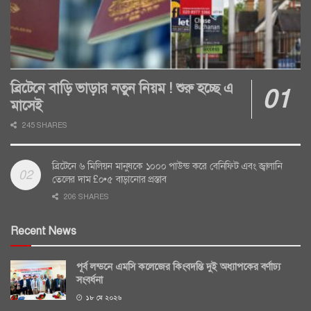
ব্রিটেনে বাড়ি ভাড়ার নতুন নিয়ম ! শুরু হচ্ছে এ
মাসেই
245 SHARES
ব্রিটেনে ৬ মিলিয়ন মানুষকে ১০০০ পাউন্ড করে বেনিফিট এবং জ্বালানি
তেলের দাম £০•৫ বাড়ানোর প্রস্তাব
206 SHARES
Recent News
পূর্ব লন্ডনে এমসি কলেজের কিংবদন্তি দুই অধ্যাপকের বর্ণাঢ্য
সংবর্ধনা
১৮ মে ২০২৬