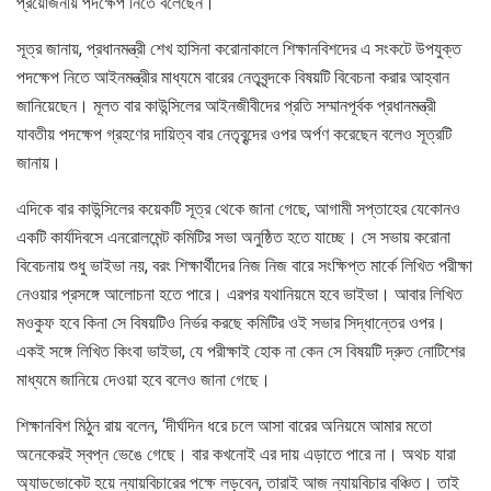
প্রয়োজনীয় পদক্ষেপ নিতে বলেছেন।’
সূত্র জানায়, প্রধানমন্ত্রী শেখ হাসিনা করোনাকালে শিক্ষানবিশদের এ সংকটে উপযুক্ত
পদক্ষেপ নিতে আইনমন্ত্রীর মাধ্যমে বারের নেতৃবৃন্দকে বিষয়টি বিবেচনা করার আহ্বান
জানিয়েছেন। মূলত বার কাউন্সিলের আইনজীবীদের প্রতি সম্মানপূর্বক প্রধানমন্ত্রী
যাবতীয় পদক্ষেপ গ্রহণের দায়িত্ব বার নেতৃবৃন্দের ওপর অর্পণ করেছেন বলেও সূত্রটি
জানায়।
এদিকে বার কাউন্সিলের কয়েকটি সূত্র থেকে জানা গেছে, আগামী সপ্তাহের যেকোনও
একটি কার্যদিবসে এনরোলমেন্ট কমিটির সভা অনুষ্ঠিত হতে যাচ্ছে। সে সভায় করোনা
বিবেচনায় শুধু ভাইভা নয়, বরং শিক্ষার্থীদের নিজ নিজ বারে সংক্ষিপ্ত মার্কে লিখিত পরীক্ষা
নেওয়ার প্রসঙ্গে আলোচনা হতে পারে। এরপর যথানিয়মে হবে ভাইভা। আবার লিখিত
মওকুফ হবে কিনা সে বিষয়টিও নির্ভর করছে কমিটির ওই সভার সিদ্ধান্তের ওপর।
একই সঙ্গে লিখিত কিংবা ভাইভা, যে পরীক্ষাই হোক না কেন সে বিষয়টি দ্রুত নোটিশের
মাধ্যমে জানিয়ে দেওয়া হবে বলেও জানা গেছে।
শিক্ষানবিশ মিঠুন রায় বলেন, ‘দীর্ঘদিন ধরে চলে আসা বারের অনিয়মে আমার মতো
অনেকেরই স্বপ্ন ভেঙে গেছে। বার কখনোই এর দায় এড়াতে পারে না। অথচ যারা
অ্যাডভোকেট হয়ে ন্যায়বিচারের পক্ষে লড়বেন, তারাই আজ ন্যায়বিচার বঞ্চিত। তাই