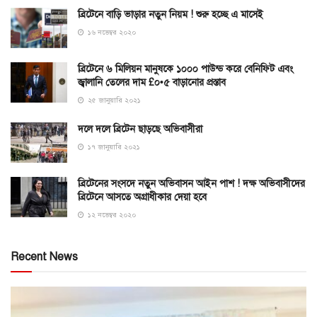
ব্রিটেনে বাড়ি ভাড়ার নতুন নিয়ম ! শুরু হচ্ছে এ মাসেই
১৬ নভেম্বর ২০২০
ব্রিটেনে ৬ মিলিয়ন মানুষকে ১০০০ পাউন্ড করে বেনিফিট এবং
জ্বালানি তেলের দাম £০•৫ বাড়ানোর প্রস্তাব
২৫ জানুয়ারি ২০২১
দলে দলে ব্রিটেন ছাড়ছে অভিবাসীরা
১৭ জানুয়ারি ২০২১
ব্রিটেনের সংসদে নতুন অভিবাসন আইন পাশ ! দক্ষ অভিবাসীদের
ব্রিটেনে আসতে অগ্রাধীকার দেয়া হবে
১২ নভেম্বর ২০২০
Recent News