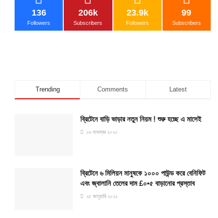
136
206k
23.9k
99
Followers
Subscribers
Followers
Subscribers
Trending
Comments
Latest
ব্রিটেনে বাড়ি ভাড়ার নতুন নিয়ম ! শুরু হচ্ছে এ মাসেই
১৬ নভেম্বর ২০২০
ব্রিটেনে ৬ মিলিয়ন মানুষকে ১০০০ পাউন্ড করে বেনিফিট
এবং জ্বালানি তেলের দাম £০•৫ বাড়ানোর প্রস্তাব
২৫ জানুয়ারি ২০২১