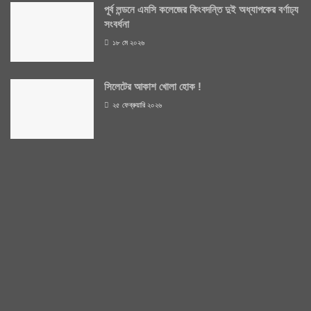
পূর্ব লন্ডনে এমসি কলেজের কিংবদন্তি দুই অধ্যাপকের বর্ণাঢ্য
সংবর্ধনা
১৮ মে ২০২৬
সিলেটের আকাশ খোলা হোক !
২৫ ফেব্রুয়ারি ২০২৬