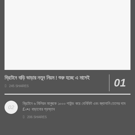
ব্রিটেনে বাড়ি ভাড়ার নতুন নিয়ম ! শুরু হচ্ছে এ মাসেই
245 SHARES
ব্রিটেনে ৬ মিলিয়ন মানুষকে ১০০০ পাউন্ড করে বেনিফিট এবং জ্বালানি তেলের দাম
£০•৫ বাড়ানোর প্রস্তাব
206 SHARES