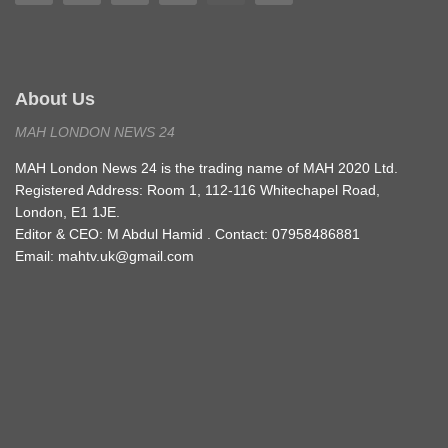
About Us
MAH LONDON NEWS 24
MAH London News 24 is the trading name of MAH 2020 Ltd.
Registered Address: Room 1, 112-116 Whitechapel Road,
London, E1 1JE.
Editor & CEO: M Abdul Hamid . Contact: 07958486881
Email: mahtv.uk@gmail.com