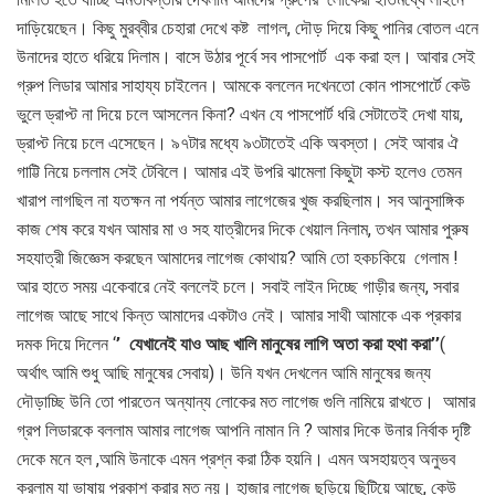
দাড়িয়েছেন। কিছু মুরব্বীর চেহারা দেখে কষ্ট লাগল, দৌড় দিয়ে কিছু পানির বোতল এনে
উনাদের হাতে ধরিয়ে দিলাম। বাসে উঠার পূর্বে সব পাসপোর্ট এক করা হল। আবার সেই
গ্রুপ লিডার আমার সাহায্য চাইলেন। আমকে বললেন দখেনতো কোন পাসপোর্টে কেউ
ভুলে ড্রাপ্ট না দিয়ে চলে আসলেন কিনা? এখন যে পাসপোর্ট ধরি সেটাতেই দেখা যায়,
ড্রাপ্ট নিয়ে চলে এসেছেন। ৯৭টার মধ্যে ৯৩টাতেই একি অবস্তা। সেই আবার ঐ
গাট্টি নিয়ে চললাম সেই টেবিলে। আমার এই উপরি ঝামেলা কিছুটা কস্ট হলেও তেমন
খারাপ লাগছিল না যতক্ষন না পর্যন্ত আমার লাগেজের খুজ করছিলাম। সব আনুসাঙ্গিক
কাজ শেষ করে যখন আমার মা ও সহ যাত্রীদের দিকে খেয়াল নিলাম, তখন আমার পুরুষ
সহযাত্রী জিজ্ঞেস করছেন আমাদের লাগেজ কোথায়? আমি তো হকচকিয়ে গেলাম !
আর হাতে সময় একেবারে নেই বললেই চলে। সবাই লাইন দিচ্ছে গাড়ীর জন্য, সবার
লাগেজ আছে সাথে কিন্ত আমাদের একটাও নেই। আমার সাথী আমাকে এক প্রকার
দমক দিয়ে দিলেন ‘
’ যেখানেই
যাও আছ খালি মানুষের লাগি অতা করা হথা করা’’
(
অর্থাৎ আমি শুধু আছি মানুষের সেবায়)। উনি যখন দেখলেন আমি মানুষের জন্য
দৌড়াচ্ছি উনি তো পারতেন অন্যান্য লোকের মত লাগেজ গুলি নামিয়ে রাখতে। আমার
গ্রপ লিডারকে বললাম আমার লাগেজ আপনি নামান নি ? আমার দিকে উনার নির্বাক দৃষ্টি
দেকে মনে হল ,আমি উনাকে এমন প্রশ্ন করা ঠিক হয়নি। এমন অসহায়ত্ব অনুভব
করলাম যা ভাষায় প্রকাশ করার মত নয়। হাজার লাগেজ ছড়িয়ে ছিটিয়ে আছে, কেউ