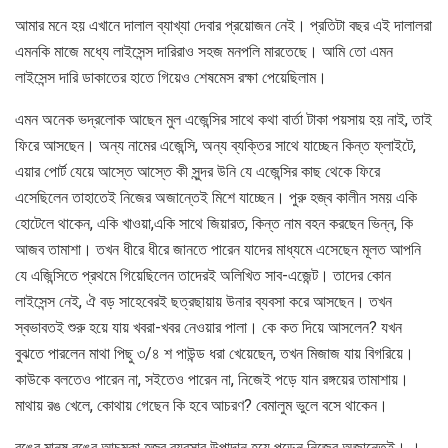
আমার মনে হয় এখানে দালাল ব্যাখ্যা দেবার প্রয়োজন নেই। প্রতিটা বছর এই দালালরা
এমনকি মাজে মধ্যে লাইসেন্স দারিরাও সহজ মনপলি মারতেছে। আমি তো এমন
লাইসেন্স দারি ডাকাতের হাতে গিয়েও শেষমেস রক্ষা পেয়েছিলাম।
এমন অনেক ভদ্রলোক আছেন মুল এজেন্সির সাথে কথা বার্তা টাকা পয়সায় হয় নাই, তাই
ফিরে আসছেন। অন্য নামের এজেন্সি, অন্য ব্যক্তির সাথে যাচ্ছেন কিন্ত ফ্লাইটে,
এয়ার পোর্ট যেয়ে আস্তে আস্তে কী সুন্দর উনি যে এজেন্সির কাছ থেকে ফিরে
এসেছিলেন তাহাতেই নিজের অজান্তেই মিশে যাচ্ছেন। পুরু হজ্ব কালীন সময় একি
হোটেলে থাকেন, একি খাওয়া,একি সাথে জিয়ারত, কিন্ত নাম বহন করছেন ভিন্ন, কি
আজব তামাশা। তখন ধীরে ধীরে জানতে পারেন যাদের মাধ্যমে এসেছেন মূলত আপনি
যে এজিন্সিতে প্রথমে গিয়েছিলেন তাদেরই অলিখিত সাব-এজেন্ট। তাদের কোন
লাইসেন্স নেই, ঐ বড় সাহেবেরই ছত্রছায়ায় উনার ব্যবসা করে আসছেন। তখন
স্বভাবতই শুরু হয়ে যায় খবরা-খবর নেওয়ার পালা। কে কত দিয়ে আসলেন? যখন
বুঝতে পারলেন মাথা পিছু ৩/৪ শ পাউন্ড ধরা খেয়েছেন, তখন মিজাজ যায় বিগরিয়ে।
কাউকে বলতেও পারেন না, সইতেও পারেন না, নিজেই পড়ে যান রঙ্গয়ের তামাশায়।
মাথায় রঙ খেলে, কোথায় গেছেন কি হবে আচরণ? বেমালুম ভুলে বসে থাকেন।
রঙের মানুষ রঙের আচমকা হজ্ব ব্যবসার উপাদান হয়ে পড়েন নিজের অজান্তেই। ।