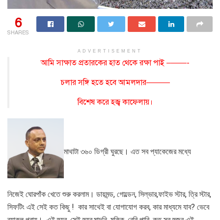
6
SHARES
ADVERTISEMENT
আমি সাক্ষাত প্রতারকের হাত থেকে রক্ষা পাই –——-
চলার সঙ্গি হতে হবে আমলদার———
বিশেষ করে হজ্ব কাফেলায়।
মাথাটা ৩৬০ ডিগ্রী ঘুরছে। এত সব প্যাকেজের মধ্যে
নিজেই ঘোরপাঁক খেতে শুরু করলাম। ডায়মন্ড, গোল্ডেন, সিল্ভার,ফাইভ স্টার, ত্রি স্টার,
সিফটিং এই সেই কত কিছু ! কার সাথেই বা যোগাযোগ করব, কার মাধ্যমে যাব? ভেবে
ব্যাকুল প্রায়। এই হুযুর, সেই হুযুর,মাদনি, মক্কি, বেরি পারি, কত সব হুজুর এই