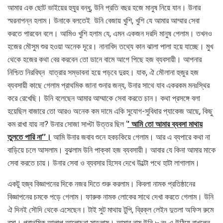
আমার এক ছোট ভাইয়ের হুযুর বন্ধু, উনি প্রতি বছর হজে মানুষ নিয়ে যান। উনার
স্মরনাপন্ন হলাম। উনাকে বলতেই উনি বেজায় খুশি, খুশি যে আমার আম্মার সেবা
করতে পারবেন বলে। আমিও খুশি হলাম যে, এমন একজন দরদি মানুষ পেলাম। তখনও
হজের মৌসুম শুর হওয়া অনেক দূরে। নানাবিদ তথ্যে কান ঝালা পালা হয়ে যাচ্ছে। মুখ
থেকে হজের কথা বের করবেন তো ডানে বামে আগে পিছে হজ ব্যবসায়ী। আপনার
নিশ্চিত নিরবিঘ্ন যাত্রার সম্ভাবনা হয়ে পড়বে দুরহ। যাক, ঐ মৌলানা হুজুর হজ
ব্যবসায়ী কাছে গেলাম প্রাথমিক জানা শুনার জন্য, উনার সাথে যাব একরকম মনঃস্থির
করে রেখেছি। উনি বলেছেন আমার আম্মাকে সেবা করতে চান। কথা প্রসঙ্গে বলা
হয়েছিল বাজারে তো আরও অনেক কম দামে একি সুযোগ-সুবিধার প্যাকেজ আছে, কিছু
কম রাখা যায় না? উনার সোজা সাপ্টা উত্তর ছিল ‘
’ আমি তো আমার ব্যবসা মাথায়
তুলতে পারি না’’।
আমি উনার জবাব শুনে হকচকিয়ে গেলাম। আর এ ব্যপারে কথা না
বাড়িয়ে চলে আসলাম। বুঝলাম উনি পাক্কা হজ ব্যবসায়ী। আবার যে কিনা আমার মাকে
সেবা করতে চায়। উনার সেবা ও ব্যবসার হিসেব দেখে উল্টো পথে হাটা লাগালাম।
একটু হজ্ব বিজ্ঞাপনের দিকে নজর দিতে শুরু করলাম। কিবলা নামক প্রতিষ্ঠানের
বিজ্ঞাপনের চমকে পড়ে গেলাম। ফারুক নামক লোকের সাথে দেখা করতে গেলাম। উনি
ঐ দিনই সৌদি থেকে এসেছেন। টাই সুট মাথায় টুপি, ব্রিক্ল লেইন দুতলা অফিস রুমে
বসা। প্রাথমিক আলাপ আলোচনা সাড়লাম। আমার নাম উনি ৮ নং এ উঠিয়ে রাখলেন,