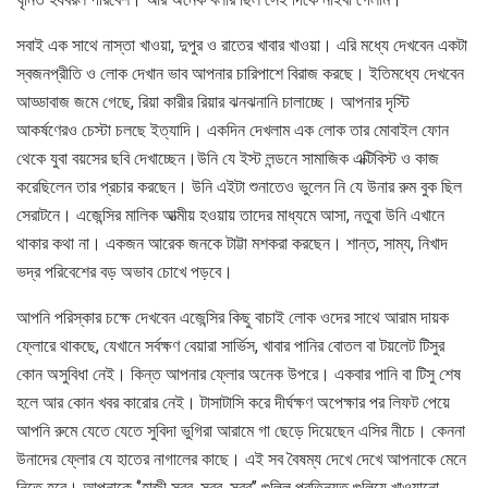
সবাই এক সাথে নাস্তা খাওয়া, দুপুর ও রাতের খাবার খাওয়া। এরি মধ্যে দেখবেন একটা
স্বজনপ্রীতি ও লোক দেখান ভাব আপনার চারিপাশে বিরাজ করছে। ইতিমধ্যে দেখবেন
আড্ডাবাজ জমে গেছে, রিয়া কারীর রিয়ার ঝনঝনানি চালাচ্ছে। আপনার দৃস্টি
আকর্ষণেরও চেস্টা চলছে ইত্যাদি। একদিন দেখলাম এক লোক তার মোবাইল ফোন
থেকে যুবা বয়সের ছবি দেখাচ্ছেন।উনি যে ইস্ট লন্ডনে সামাজিক এক্টিবিস্ট ও কাজ
করেছিলেন তার প্রচার করছেন। উনি এইটা শুনাতেও ভুলেন নি যে উনার রুম বুক ছিল
সেরাটনে। এজেন্সির মালিক আত্মীয় হওয়ায় তাদের মাধ্যমে আসা, নতুবা উনি এখানে
থাকার কথা না। একজন আরেক জনকে টাট্টা মশকরা করছেন। শান্ত, সাম্য, নিখাদ
ভদ্র পরিবেশের বড় অভাব চোখে পড়বে।
আপনি পরিস্কার চক্ষে দেখবেন এজেন্সির কিছু বাচাই লোক ওদের সাথে আরাম দায়ক
ফ্লোরে থাকছে, যেখানে সর্বক্ষণ বেয়ারা সার্ভিস, খাবার পানির বোতল বা টয়লেট টিসুর
কোন অসুবিধা নেই। কিন্ত আপনার ফ্লোর অনেক উপরে। একবার পানি বা টিসু শেষ
হলে আর কোন খবর কারোর নেই। টাসাটাসি করে দীর্ঘক্ষণ অপেক্ষার পর লিফট পেয়ে
আপনি রুমে যেতে যেতে সুবিদা ভুগিরা আরামে গা ছেড়ে দিয়েছেন এসির নীচে। কেননা
উনাদের ফ্লোর যে হাতের নাগালের কাছে। এই সব বৈষম্য দেখে দেখে আপনাকে মেনে
নিতে হবে। আপনাকে ‘’হাজী সবুর, সবুর, সবুর’’ গুল্লি প্রতিনয়ত গুলিয়ে খাওয়ানো