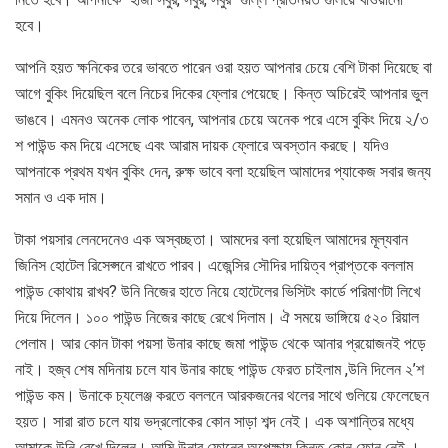
হবে।
আপনি হয়ত ক্ষনিকের তরে ভাবতে পারেন ওরা হয়ত আপনার চেয়ে বেশি টাকা দিয়েছে বা
আগে বুকিং দিয়েছিল বলে নিচের দিকের ফ্লোর পেয়েছে। কিন্ত অচিরেই আপনার ভুল
ভাঙবে। এমনও অনেক লোক পাবেন, আপনার চেয়ে অনেক পরে এসে বুকিং দিয়ে ২/৩
শ পাউন্ড কম দিয়ে এসেছে এবং আরাম দায়ক ফ্লোরে অবস্তান করছে। যদিও
আপনাকে প্রথম যখন বুকিং দেন, রুক্ষ ভাবে বলা হয়েছিল আমাদের প্যাকেজ সবার জন্য
সমান ও এক দাম।
টাকা পয়সার লেনদেনেও এক অস্বচ্ছতা। আমদের বলা হয়েছিল আমাদের মূল্যবান
জিনিস হোটেল রিসেপ্সনে রাখতে পারব। এজেন্সির সৌদির দায়িত্ব প্রাপ্তকে বললাম
পাউন্ড কোথায় রাখব? উনি নিজের হাতে নিয়ে হোটেলের ভিসিটং কার্ডে পরিমাণটা লিখে
দিয়ে দিলেন। ১০০ পাউন্ড নিজের কাছে রেখে দিলাম। ঐ সময়ে ভাঙ্গিয়ে ৫২০ রিয়াল
পেলাম। আর কোন টাকা পয়সা উনার কাছে জমা পাউন্ড থেকে আনার প্রয়োজনই পড়ে
নাই। হজ্ব শেষ মদিনায় চলে যাব উনার কাছে পাউন্ড ফেরত চাইলাম ,উনি দিলেন ২’শ
পাউন্ড কম। উনাকে চ্যলেঞ্জ করতে বললনে আরকজনের থলের সাথে গুলিয়ে ফেলেছেন
হয়ত। সারা রাত চলে যায় ভদ্রলোকের কোন সাড়া শব্দ নেই। এক অশান্তির মধ্যে
আমাকে উনি রেখে দিলেন। আমি উনার ফোনের অপেক্ষায় কিন্ত কোন ফোন নেই ।