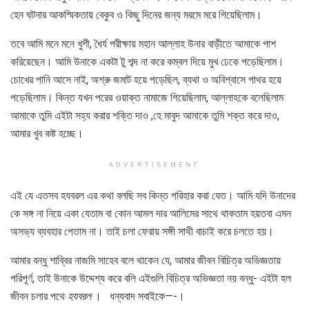
হেন ঘটনার আকস্মিকতায় বেকুব ও কিছু দিনের জন্য মরমে মরে গিয়েছিলাম।
তবে আমি মনে মনে খুশী, ধৈর্য পরীক্ষায় মহান আল্লাহ উনার বাড়ীতে আমাকে পাশ
করিয়েছেন। আমি উনাকে একটা টু শব্দ না করে কম্বল দিয়ে মুখ ঢেকে পড়েছিলাম।
চোখের পানি আসে নাই, অশ্রু জমাট হয়ে পড়েছিল, ব্যথা ও অবিশ্বাসে পাথর হয়ে
পড়েছিলাম। কিন্ত যখন পরের ওয়াক্ত নামাজে গিয়েছিলাম, আল্লাহকে বলেছিলাম
আমাকে তুমি এইটা সহ্য করার শক্তি দাও ,হে মাবুদ আমাকে তুমি শক্ত করে দাও,
আমার খুব কষ্ট হচ্ছে।
ADVERTISEMENT
এই যে এতসব হযবরল এর কথা বলছি সব কিন্ত পরিহার করা যেত। আমি যদি উনাদের
কে সঙ্গ না নিয়ে একা যেতাম বা কোন আমল দার আলিমের সাথে থাকতাম হয়তবা এমন
অসভ্য ব্যবহার পেতাম না। তাই চলা ফেরায় সঙ্গী সাথী বাচাই করে চলতে হয়।
আমার বন্ধু শাব্বির নাজমি সাহেব বলে থাকেন যে, আমার জীবন বিচিত্র অভিজ্ঞতায়
পরিপূর্ণ, তাই উনাকে উদ্দেশ্য করে বলি এইগুলি বিচিত্র অভিজ্ঞতা নয় বন্ধু- এইটা হল
জীবন চলার পথে
হযবরল
। ধন্যবাদ সবাইকে—-।