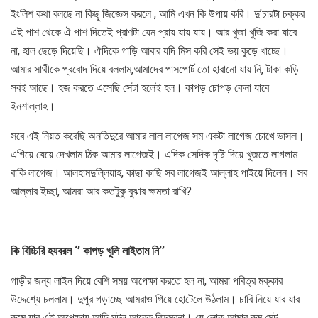
ইংলিশ কথা বলছে না কিছু জিজ্ঞেস করলে , আমি এখন কি উপায় করি। দু’চারটা চক্কর
এই পাশ থেকে ঐ পাশ দিতেই প্রাণটা যেন প্রায় যায় যায়। আর খুজা খুজি করা যাবে
না, হাল ছেড়ে দিয়েছি। ঐদিকে গাড়ি আবার যদি মিস করি সেই ভয় কুড়ে খাচ্ছে।
আমার সাথীকে প্রবোদ দিয়ে বললাম,আমাদের পাসপোর্ট তো হারানো যায় নি, টাকা কড়ি
সবই আছে। হজ করতে এসেছি সেটা হলেই হল। কাপড় চোপড় কেনা যাবে
ইনশাল্লাহ।
সবে এই নিয়ত করেছি অনতিদুরে আমার লাল লাগেজ সম একটা লাগেজ চোখে ভাসল।
এগিয়ে যেয়ে দেখলাম ঠিক আমার লাগেজই। এদিক সেদিক দৃষ্টি দিয়ে খুজতে লাগলাম
বাকি লাগেজ। আলহামদুল্লিয়াহ, কাছা কাছি সব লাগেজই আল্লাহ পাইয়ে দিলেন। সব
আল্লার ইচ্ছা, আমরা আর কতটুকু বুঝার ক্ষমতা রাখি?
কি বিচ্চিরি হযবরল ‘’ কাপড় খুলি লাইতাম নি’’
গাড়ীর জন্য লাইন দিয়ে বেশি সময় অপেক্ষা করতে হল না, আমরা পবিত্র মক্কার
উদ্দেশ্যে চললাম। দুপুর গড়াচ্ছে আমরাও গিয়ে হোটেলে উঠলাম। চাবি নিয়ে যার যার
রুমে যাব এই অপেক্ষায় আছি,ঘটল আরেক বিড়ম্বনা। যে লোক আমার রুম মেট