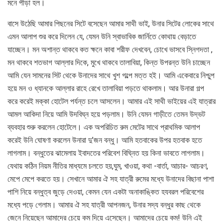
মনে পীড়া হল।
বাসে উঠেছি আমার পিছনের সিটে বসেছেন আমার সাথী ভাই, উনার সিটের লোকের সাথে
এমন আলাপ শুর করে দিলেন যে, যেমন উনি স্বাভাবিক জার্নিতে কোথায় বেড়াতে
যাচ্ছেন। মন অশান্ত থাকবে কত ক্ষনে কাবা শরীফ দেখবেন, চোখে ভাসবে স্নিগদতা ,
মন থাকবে শতভাগ আল্লার দিকে, মুখে থাকবে তালাবিয়া, কিন্ত উপরন্ত উনি চাচ্ছেন
আমি যেন সামনের সিট থেকে উনাদের সাথে খুশ গল্পে মত্ত হই। আমি একেবারে নিশ্চুপ
হয়ে মন ও ধ্যানকে আল্লার রাহে রেখে তালাবিয়া পড়তে থাকলাম। আর উনারা গল্প
করে করেই মক্কা হোটেল পর্যন্ত চলে আসলেন। আমার এই সাথী ভাইয়ের এই যাত্রার
আমল আকিদা নিয়ে আমি উদবিঘ্ন হয়ে পড়লাম। উনি যেমন গাড়ীতে তেমন উদ্ভট
ব্যবহার শুরু করলেন হোটেলে। এক অপরিচিত রুম মেটের সাথে প্রাথমিক আলাপ
করেই উনি ঘোষণা করলেন উনারা দু’জন বন্ধু। আমি হতবাকের উপর হতবাক হতে
লাগলাম। বন্ধুতের ঝামেলায় ইবাদতের পরিবেশ বিঘ্নিত হয় কিনা ভাবতে লাগলাম।
যেথায় কঠিন নিয়ম নীতির মাধ্যমে চলতে হয়,ঘুম, খাওয়া, কথা -বার্তা, আচার- আচরণ,
মেপে মেপে করতে হয়। সেখানে আমার ঐ সহ যাত্রী রুমের মধ্যে উনাদের বিছানা পাশা
পাশি নিয়ে বন্ধুত্ব জুড়ে দেওয়া, কেমন যেন একটা অনাকাঙ্কিত হযবরল পরিবেশের
মধ্যে পড়ে গেলাম। আমার ঐ সহ যাত্রী আপনজন, উনার সদ্য বন্ধুর কাছ থেকে
জেনে নিয়েছেন আমাদের চেয়ে কম দিয়ে এসেছেন। আমাদের চেয়ে কম! উনি এই