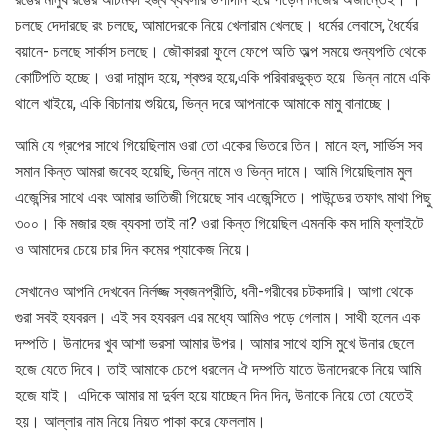
চলছে দেদারছে রং চলছে, আমাদেরকে নিয়ে খেলারাম খেলছে। ধর্মের লেবাসে, ধৈর্যের
বয়ানে- চলছে সার্কাস চলছে। জৌকাররা ফুলে ফেপে অতি অল্প সময়ে শুন্যপতি থেকে
কোটিপতি হচ্ছে। ওরা দামান্দ হয়ে, শ্বশুর হয়ে,একি পরিবারভুক্ত হয়ে ভিন্ন নামে একি
থালে খাইয়ে, একি বিচানায় শুয়িয়ে, ভিন্ন দরে আপনাকে আমাকে মামু বানাচ্ছে।
আমি যে গ্রপের সাথে গিয়েছিলাম ওরা তো একের ভিতরে তিন। মানে হল, সার্ভিস সব
সমান কিন্ত আমরা জবেহ হয়েছি, ভিন্ন নামে ও ভিন্ন দামে। আমি গিয়েছিলাম মুল
এজেন্সির সাথে এবং আমার ভাতিজী গিয়েছে সাব এজেন্সিতে। পাউন্ডের তফাৎ মাথা পিছু
৩০০। কি মজার হজ ব্যবসা তাই না? ওরা কিন্ত গিয়েছিল এমনকি কম দামি ফ্লাইটে
ও আমাদের চেয়ে চার দিন কমের প্যাকেজ নিয়ে।
সেখানেও আপনি দেখবেন নির্লজ্জ স্বজনপ্রীতি, ধনী-গরীবের চটকদারি। আগা থেকে
গুরা সবই হযবরল। এই সব হযবরল এর মধ্যে আমিও পড়ে গেলাম। সাথী হলেন এক
দম্পতি। উনাদের খুব আশা ভরসা আমার উপর। আমার সাথে হাসি মুখে উনার ছেলে
হজে যেতে দিবে। তাই আমাকে চেপে ধরলেন ঐ দম্পতি যাতে উনাদেরকে নিয়ে আমি
হজে যাই। এদিকে আমার মা দুর্বল হয়ে যাচ্ছেন দিন দিন, উনাকে নিয়ে তো যেতেই
হয়। আল্লার নাম নিয়ে নিয়ত পাকা করে ফেললাম।