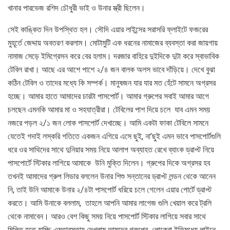
খানার পারভেজ রশিদ চৌধুরী ভাই ও উনার স্ত্রী ছিলেন।
সেই কাঙ্কিত দিন উপস্থিত হল। সৌদি এয়ার লাইন্সের সরাসরি ফ্লাইটে ফজরের
মুহূর্তে জেদ্দায় অবতরণ করলাম। মোটামুটি এক ধরনের নামাজের ব্যবস্তা করা জায়গায়
নামাজ সেড়ে ইমিগ্রেসন করে বের হলাম। দরজার বাহিরে দুইদিকে দুটা করে স্বাভাবিক
টেবিল রাখা। আছে এর আশে পাশে ২/৪ জন বালক অলস ভাবে দাঁড়িয়ে। দেখে বুঝা
কঠিন টেবিল ও তাদের মধ্যে কি সম্পর্ক। মানুষজন যার যার মত হেঁটে সামনে অগ্রসর
হচ্ছে। আমার হাতে আমাদের চারটা পাসপোর্ট। আমার গ্রুপের সবাই আমার আগে
চলছেন এমনকি আমার মা ও সহযাত্রীরা। টেবিলের পাশ দিয়ে চলে যাব এমন সময়
নজরে পড়ল ২/১ জন লোক পাসপোর্ট দেখাচ্ছে। আমি একটা ফাকা টেবিলে সামনে
যেতেই গদাই লস্করি গতিতে একজন এগিয়ে এসে ছুই, না’ছুই এমন ভাবে পাসপোর্টগুলি
ধরে ওর সাথিদের সাথে দুনিয়ার সময় নিয়ে আলাপ অব্যাহত রেখে ব্যাংক ড্রাপ্ট নিয়ে
পাসপোর্টে স্টিকার লাগিয়ে আমাকে উনি মুক্তি দিলেন। গ্রুপের দিকে অগ্রসর হব
তখনই আমাদের গ্রুপ লিডার বললেন উনার শিশু সন্তানের ড্রাপ্ট লন্ডন থেকে আনেন
নি, তাই উনি আমাকে উনার ২/৪টা পাসপোর্ট ধরিয়ে চলে গেলেন এয়ার পোর্টে ড্রাপ্ট
করতে। আমি উনাকে বললাম, তাহলে আপনি আমার লাগেজ গুলি খেয়াল করে ট্রলি
থেকে নামাবেন। আরও বেশ কিছু সময় নিয়ে পাসপোর্ট স্টিকার লাগিয়ে সবার সাথে
মিলিত হতে যাচ্ছি এমতাবস্তায় দেখলাম আমদের গ্রুপের লোকেরা ইতিমধ্যে লাইনে