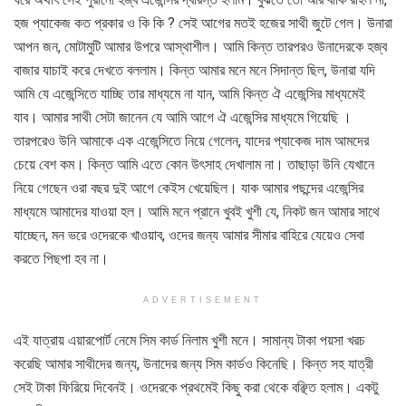
হজ প্যাকেজ কত প্রকার ও কি কি ? সেই আগের মতই হজের সাথী জুটে গেল। উনারা
আপন জন, মোটামুটি আমার উপরে আস্থাশীল। আমি কিন্ত তারপরও উনাদেরকে হজ্ব
বাজার যাচাই করে দেখতে বললাম। কিন্ত আমার মনে মনে সিদান্ত ছিল, উনারা যদি
আমি যে এজেন্সিতে যাচ্ছি তার মাধ্যমে না যান, আমি কিন্ত ঐ এজেন্সির মাধ্যমেই
যাব। আমার সাথী সেটা জানেন যে আমি আগে ঐ এজেন্সির মাধ্যমে গিয়েছি ।
তারপরেও উনি আমাকে এক এজেন্সিতে নিয়ে গেলেন, যাদের প্যাকেজ দাম আমদের
চেয়ে বেশ কম। কিন্ত আমি এতে কোন উৎসাহ দেখালাম না। তাছাড়া উনি যেখানে
নিয়ে গেছেন ওরা বছর দুই আগে কেইস খেয়েছিল। যাক আমার পছন্দের এজেন্সির
মাধ্যমে আমাদের যাওয়া হল। আমি মনে প্রানে খুবই খুশী যে, নিকট জন আমার সাথে
যাচ্ছেন, মন ভরে ওদেরকে খাওয়াব, ওদের জন্য আমার সীমার বাহিরে যেয়েও সেবা
করতে পিছপা হব না।
ADVERTISEMENT
এই যাত্রায় এয়ারপোর্ট নেমে সিম কার্ড নিলাম খুশী মনে। সামান্য টাকা পয়সা খরচ
করেছি আমার সাথীদের জন্য, উনাদের জন্য সিম কার্ডও কিনেছি। কিন্ত সহ যাত্রী
সেই টাকা ফিরিয়ে দিবেনই। ওদেরকে প্রথমেই কিছু করা থেকে বঞ্ছিত হলাম। একটু