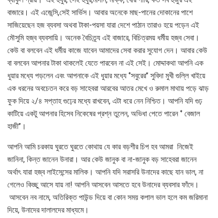
বাজারে। এই এজেন্সি,সেই সার্ভিস। আবার অনেকে মাছ-পানের দোকানের পাশে
সাজিয়েছেন হজ ব্যবসা অথবা টাকা-পয়সা যারা দেশে পাঠান তারাও হয়ে পড়েন এই
মৌসুমি হজ্ব ব্যবসায়ি। অনেক বৈচিত্র্য এই বাজারে, বিচিত্রময় ধর্মীয় হজ্ব সেবা।
কেউ বা বলবেন এই ধর্মীয় কাজে যাবেন আমাদের সেবা করার সুযোগ দেন। আবার কেউ
বা বলবেন আপনার টাকা থাকলেই যেতে পারবেন না এই সেই। মোদ্দাকথা আপনি এক
ধুয়ার মধ্যে পড়লেন এবং আপনাকে এই ধুয়ার মধ্যে ‘’সবুরের’’ সুবিদা মুখী গুল্লি খাইয়ে
এক ধরনের অবচেতন করে বড় সাহেবরা আরবের আতর মেখে ও রুমাল মাথায় পড়ে ঝাড়
ফুক দিয়ে ২/৪ সপ্তাহ গুঢ়ের মধ্যে রাখবেন, এটা ধরে নেন নিশ্চিত। আপনি যদি গুঢ়
কাটিয়ে একটু আপনার হিসেব নিকেষের প্রশ্ন তুলেন, অভিধা পেতে পারেন ‘’ বেজাল
হাজী’’।
আপনি আমি চরকায় ঘুরতে ঘুরতে কোথায় যে কার বড়শীর চিপ হব আমরা নিজেই
জানিনা, কিন্ত জানেন উনারা। আর কেউ জানুক বা না-জানুক বড় সাহেবরা জানেন
অর্থাৎ যারা হজ্ব লাইসেন্সের মালিক। আপনি যদি সরাসরি উনাদের কাছে যান ভাল, না
গেলেও কিচ্ছু আসে যায় না! আপনি আসবেন আসতে হবে উনাদের ব্যবসার ফাঁদে।
আসবেন নব নামে, অতিরিক্ত পাউন্ড দিয়ে বা কোন সময় কপাল ভাল হলে কম জরিমানা
দিয়ে, উনাদের দালালদের মাধ্যমে।