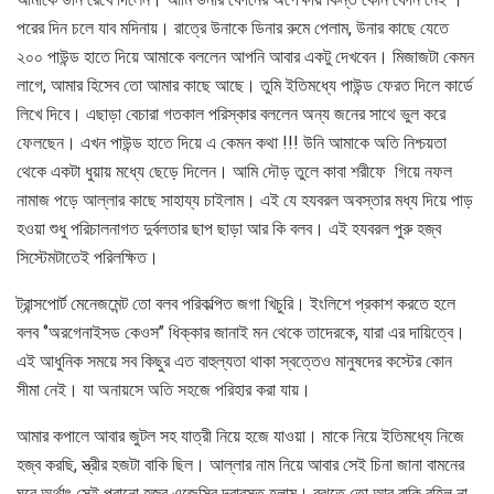
পরের দিন চলে যাব মদিনায়। রাত্রে উনাকে ডিনার রুমে পেলাম, উনার কাছে যেতে
২০০ পাউন্ড হাতে দিয়ে আমাকে বললেন আপনি আবার একটু দেখবেন। মিজাজটা কেমন
লাগে, আমার হিসেব তো আমার কাছে আছে। তুমি ইতিমধ্যে পাউন্ড ফেরত দিলে কার্ডে
লিখে দিবে। এছাড়া বেচারা গতকাল পরিস্কার বললেন অন্য জনের সাথে ভুল করে
ফেলছেন। এখন পাউন্ড হাতে দিয়ে এ কেমন কথা !!! উনি আমাকে অতি নিশ্চয়তা
থেকে একটা ধুয়ায় মধ্যে ছেড়ে দিলেন। আমি দৌড় তুলে কাবা শরীফে গিয়ে নফল
নামাজ পড়ে আল্লার কাছে সাহায্য চাইলাম। এই যে হযবরল অবস্তার মধ্য দিয়ে পাড়
হওয়া শুধু পরিচালনাগত দুর্বলতার ছাপ ছাড়া আর কি বলব। এই হযবরল পুরু হজ্ব
সিস্টেমটাতেই পরিলক্ষিত।
ট্রান্সপোর্ট মেনেজমেন্ট তো বলব পরিকল্পিত জগা খিচুরি। ইংলিশে প্রকাশ করতে হলে
বলব ‘’অরগেনাইসড কেওস’’ ধিক্কার জানাই মন থেকে তাদেরকে, যারা এর দায়িত্বে।
এই আধুনিক সময়ে সব কিছুর এত বাহুল্যতা থাকা স্বত্তেও মানুষদের কস্টের কোন
সীমা নেই। যা অনায়সে অতি সহজে পরিহার করা যায়।
আমার কপালে আবার জুটল সহ যাত্রী নিয়ে হজে যাওয়া। মাকে নিয়ে ইতিমধ্যে নিজে
হজ্ব করছি, স্ত্রীর হজটা বাকি ছিল। আল্লার নাম নিয়ে আবার সেই চিনা জানা বামনের
ঘরে অর্থাৎ সেই পুরানো হজ্ব এজেন্সির দ্বারস্ত হলাম। বুঝতে তো আর বাকি রহিল না,