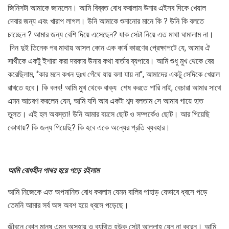
জিনিসটা আমাকে জানলেন। আমি বিব্রত বোধ করালাম উনার এইসব দিকে খেয়াল
দেবার জন্য এবং খারাপ লাগল। উনি আমাকে শুনানোর মানে কি ? উনি কি বলতে
চাচ্ছেন ? আমার জন্য বেশি দিয়ে এসেছেন? যাক সেটা নিয়ে এত মাথা ঘামালাম না।
দিন দুই তিনেক পর মাথায় আসল কোন এক কার্য কারণের প্রেক্ষাপটে যে, আমার ঐ
সাথীকে একটু ইশারা করা দরকার উনার কথা বার্তার ব্যপারে। আমি শুধু মুখ থেকে বের
করেছিলাম, ‘’কার মনে কখন দুঃখ গেঁথে যায় বলা যায় না’’, আমাদের একটু সেদিকে খেয়াল
রাখতে হবে। কি বলব! আমি মুখ থেকে বাক্য শেষ করতে পারি নাই, বেচারা আমার সাথে
এমন আচরণ করলেন যেন, আমি যদি আর একটা শব্দ বলতাম সে আমার গায়ে হাত
তুলত। এই হল অবস্তা! উনি আমার বয়সে ছোট ও সম্পর্কেও ছোট। আর গিয়েছি
কোথায়? কি জন্য গিয়েছি? কি হবে একে অন্যের প্রতি ব্যবহার।
আমি বোধহীন পাথর হয়ে পড়ে রইলাম
আমি নিজেকে এত অপমানিত বোধ করলাম যেমন বালির পাহাড় যেভাবে ধ্বসে পড়ে
তেমনি আমার সর্ব অঙ্গ অবশ হয়ে ধ্বসে পড়েছে।
জীবনে কোন মানুষ এমন অসহায় ও ব্যথিত হউক সেটা আল্লাহ যেন না করেন। আমি