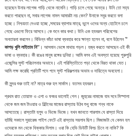
হয়েছেন উনার লাগেজ গাড়ি থেকে নামেনি। গাড়ি চলে গেছে অনত্র। উনি তো সহ্য
করতে পারছেন না, সবার লাগেজ নামল আমারটা নয় কেন? উনাকে সবুর করতে বলা
হচ্ছে। নিশ্চয়তা দেওয়া হচ্ছে ,সময়ের ব্যাপার মাত্র, ভুলে ওদের অন্য হোটেলে চলে
গেছে এগুলো ফিরে আসবে। কে শুনে কার কথা। উনি এক হযবরল পরিবেশের
অবতারনা করলেন। বিভিন্ন কাঁচা ভাষা ব্যবহার করে ক্ষান্ত হলেন না, বলে উঠলেন
‘’
কাপড় খুলি লাইতাম নি’’
। আসমান ভেঙ্গে মাথায় পড়ল। হজ্ব করতে আসছেন এই কী
ভাষা ও ব্যবহার। কী রঙের মানুষ রঙ্গের দুনিয়া। আমি বলব এই অবস্তা হয়েছে পুরুপুরি
এজেন্সির সুস্ট পরিচালনার অভাবে। এই পরিস্তিতিতে পড়া থেকে বিরত থাকা যেত।
আমি লক্ষ করেছি প্রতিটি পদে পদে সুস্ট পরিকল্পনার অভাব ও দায়িত্বে অবহেলা।
কী সুন্দর শুরু তাই না? মাত্র শুরু হল সার্কাস। যতসব হযবরল।
প্রথম রাত তোয়াফ ও এশা ও ফজর ভালোই গেল। জুহুরের নামাজে যাব সবে মিস্পালা
থেকে জম জম টাওয়ার ও হিল্টনের মাজের রাস্তায় উঠব শুধু বাজে গন্ধ নাকে
আসতেছে। রাস্তাটা হলুদ ও ভিজে ভিজে। যখন জানতে পারলাম যে রাস্তা দিয়ে
হাটছি সকালে সুয়ারেজ পাইপ ফেটে এই রাস্তায় সয়লাব ছিল। মিজাজটা যে কেমন হল
ওদেরকে মন থেকে ধিক্কার দিলাম। ওরা কি হেভি ডিউটি বিলচ চিনে না নাকি? কি
ঘৃনিত হযবরল পরিবেশ। আর অনেক বলার ছিল সেই দিকে নাইবা গেলাম।