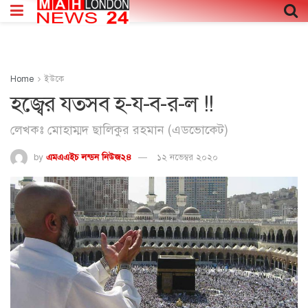
Home
ইউকে
হজ্বের যতসব হ-য-ব-র-ল !!
লেখকঃ মোহাম্মদ ছালিকুর রহমান (এডভোকেট)
by
এমএএইচ লন্ডন নিউজ২৪
১২ নভেম্বর ২০২০