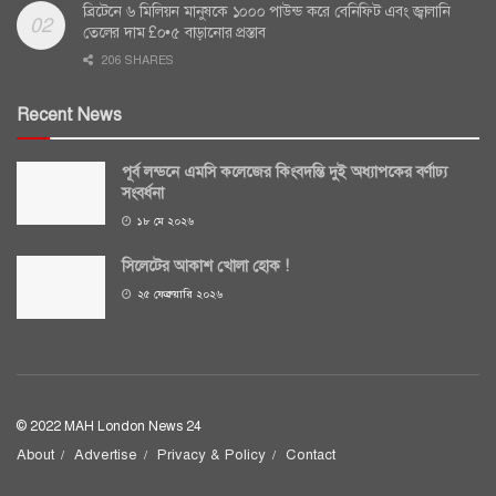
ব্রিটেনে ৬ মিলিয়ন মানুষকে ১০০০ পাউন্ড করে বেনিফিট এবং জ্বালানি
তেলের দাম £০•৫ বাড়ানোর প্রস্তাব
206 SHARES
Recent News
পূর্ব লন্ডনে এমসি কলেজের কিংবদন্তি দুই অধ্যাপকের বর্ণাঢ্য
সংবর্ধনা
১৮ মে ২০২৬
সিলেটের আকাশ খোলা হোক !
২৫ ফেব্রুয়ারি ২০২৬
© 2022 MAH London News 24
About
Advertise
Privacy & Policy
Contact