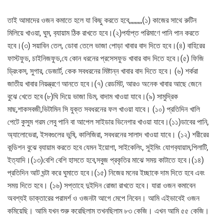
তাই আমাদের ওজন কমাতে হলে যা কিছু করতে হবে,,,,,,,,,(১) কাজের সাথে রুটিন
মিলিয়ে খাওয়া, ঘুম, ব
্যায়াম ঠিক রাখতে হবে।(২)পর্যাপ্ত পরিমাণে পানি পান করতে
হবে।(৩) সয়াবিন তেল, ডোবা তেলে ভাজা পোড়া খাবার বাদ দিতে হবে।(৪) বাহিরের
ফাস্টফুড, চাইনিজফুড,যে কোন ধরনের প্রসেসফুড খাবার বাদ দিতে হবে।(৫) ফিজি
ড্রিংকস, সুগার, ডেজার্ট, কেক সবধরনের মিষ্টান্ন খাবার বাদ দিতে হবে। (৬) শর্করা
জাতীয় খাবার নিয়ন্ত্রণে আনতে হবে।(৭) রেডমিট, আরও অনেক খাবার আছে জেনে
বুঝে খেতে হবে (৮)ঘি দিয়ে ভাজা ডিম, বাদাম খাওয়া যাবে।(৯) সামুদ্রিক
মাছ,শাকসবজী,ভিটামিন সি যুক্ত সবধরনের ফল খাওয়া যাবে। (১০) প্রতিদিন খালি
পেটে কুসুম গরম লেবু পানি বা আপেল সাইডার ভিনেগার খাওয়া যাবে।(১১)ডাবের পানি,
অ
্যালোভেরা, ইসবগুলের ভুষি, কালিজিরা, সবধরনের সালাদ খাওয়া যাবে। (১২) শরীরের
কন্ডিশন বুঝে ব
্যায়াম করতে হবে যেমন ইয়োগা, সাইকেলিং, সুইমিং যোগব
্যায়াম,পিলাটি,
ইত্যাদি।(১৩)বেশি বেশি হাসতে হবে,সবুজ প্রকৃতির মাঝে সময় কাটাতে হবে।(১৪)
প্রতিদিন আট ঘন্টা করে ঘুমাতে হবে।(১৫) নিজের মনের ইচ্ছাকে দাম দিতে হবে এবং
সময় দিতে হবে। (১৬) সপ্তাহে দুইদিন রোজা রাখতে হবে। যারা ওজন কমাবেন
অবশ্যই ডাক্তারের পরামর্শ ও ওজনটা আগে মেপে নিবেন। আমি এইভাবেই ওজন
কমিয়েছি। আমি যখন শুরু করেছিলাম তখনছিলাম ৮৩ কেজি। এখন আমি ৫৫ কেজি।