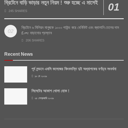
ব্রিটেনে বাড়ি ভাড়ার নতুন নিয়ম ! শুরু হচ্ছে এ মাসেই
245 SHARES
ব্রিটেনে ৬ মিলিয়ন মানুষকে ১০০০ পাউন্ড করে বেনিফিট এবং জ্বালানি তেলের দাম
£০•৫ বাড়ানোর প্রস্তাব
206 SHARES
Recent News
পূর্ব লন্ডনে এমসি কলেজের কিংবদন্তি দুই অধ্যাপকের বর্ণাঢ্য সংবর্ধনা
১৮ মে ২০২৬
সিলেটের আকাশ খোলা হোক !
২৫ ফেব্রুয়ারি ২০২৬