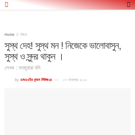
Home
ইউকে
সুস্থ দেহ! সুস্থ মন ! নিজেকে ভালোবাসুন,
সুস্থ ও সুন্দর থাকুন ।
লেখক : মনজুয়ারা মনি
by
এমএএইচ লন্ডন নিউজ২৪
১৭ নভেম্বর ২০২০