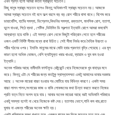
এখন প্রশ্ন হলো আমরা কতটা স্বাস্থ্যই সচেতন।
কিছু মানুষ স্বাস্থ্য সচেতন হলেও কিন্তু অধিকাংশই স্বাস্থ্য সচেতন নয়। আজকে
আমরা স্বাস্থ্য সচেতন নই বলে অল্প বয়সে বড় বড় রোগ শরীরে বাসা বাধে। বিশেষ করে
ডায়াবেটিস, হার্টের সমস্যা, ডিপ্রেশন,কিডনির সমস্যা, রক্তচাপ, মানসিক রোগ, হতাশা,
ভুলে যাওয়া, পিঠে ব্যথা , গেষ্টিক ,ভিটামিন ডি স্বল্পতা ইত্যাদি রোগে আমরা কমবেশি
আক্রান্ত হয়ে থাকি। এই সমস্ত রোগ থেকে কিছুটা পরিত্রান পেতে হলে শরীরের
ওজন একটি নির্দিষ্ট সীমার মধ্যে রাখা উচিত। সেই সীমা নির্ভর করে দৈহিক উচ্চতা ও
শরীর গঠনের ওপর। ইদানিং মানুষের মাঝে মোটা হবার প্রবণতা বৃদ্ধি পেয়েছে। এর মূল
কারণ হলো অধিক ভোজন, বেশি ফ
্যাটযুক্ত খবার খাওয়া, ব্যায়াম ও ঘুম কম হওয়া
ইত্যাদি।
অনেক পরিবার আছে নামীদামি ফাস্টফুড রেষ্টুরেন্টে খেয়ে নিজেদেরকে খুব বাহাদুর মনে
করে। কিন্তু এটা যে শরীরের জন্য কতটুকু স্বাস্থ
্যসম্মত একটু আমাদের ভাবার দরকার
আছে । অনেক মায়েরা বাচ্চা হওয়ার পর মোটিয়ে যায় বিভিন্ন কারণে। একটা সময়
বাচ্চা লালন পালন,সংসারের কাজ ও বাকি লোকজনের কথা চিন্তা করতে করতে নিজের
প্রতি যত্ন নিতে অলস হয়ে যায়। আবার অনেক মায়েরা আছে বরই অভিমানি পরিবারে
একটু সমস্যা হলেই না খেয়ে নিজেকে কষ্ট দেয়। হতাশায় ভোগে,পানি কম খায়,রাতে
ঘুমায় না এজন্য শরীরের অনেক ক্ষতি হয়।
একটা পরিবারকে সুস্থ রাখতে হলে, একজন মায়ের সব দিকে সচেতন হতে হবে এবং