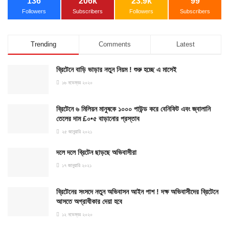
136
206k
23.9k
99
Followers
Subscribers
Followers
Subscribers
Trending
Comments
Latest
ব্রিটেনে বাড়ি ভাড়ার নতুন নিয়ম ! শুরু হচ্ছে এ মাসেই
১৬ নভেম্বর ২০২০
ব্রিটেনে ৬ মিলিয়ন মানুষকে ১০০০ পাউন্ড করে বেনিফিট এবং জ্বালানি
তেলের দাম £০•৫ বাড়ানোর প্রস্তাব
২৫ জানুয়ারি ২০২১
দলে দলে ব্রিটেন ছাড়ছে অভিবাসীরা
১৭ জানুয়ারি ২০২১
ব্রিটেনের সংসদে নতুন অভিবাসন আইন পাশ ! দক্ষ অভিবাসীদের ব্রিটেনে
আসতে অগ্রাধীকার দেয়া হবে
১২ নভেম্বর ২০২০