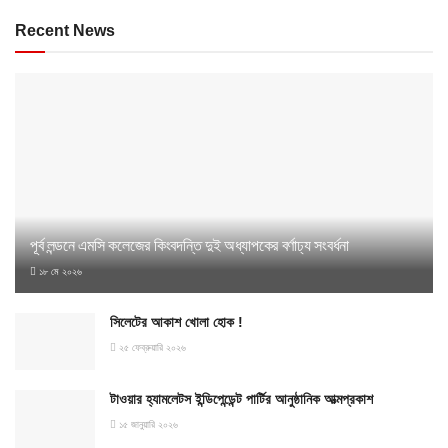
Recent News
পূর্ব লন্ডনে এমসি কলেজের কিংবদন্তি দুই অধ্যাপকের বর্ণাঢ্য সংবর্ধনা
১৮ মে ২০২৬
সিলেটের আকাশ খোলা হোক !
২৫ ফেব্রুয়ারি ২০২৬
টাওয়ার হ্যামলেটস ইন্ডিপেন্ডেন্ট পার্টির আনুষ্ঠানিক আত্মপ্রকাশ
১৫ জানুয়ারি ২০২৬