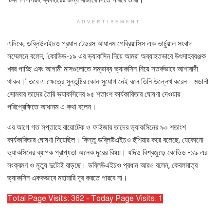
ADVERTISEMENT
এদিকে, ডব্লিউএইচও প্রধান টেডরস আধানম গেব্রিয়াসিস এক ভার্চুয়াল সংবাদ
সম্মেলনে বলেন, ‘কোভিড-১৯ এর ভ্যাকসিন নিয়ে আমরা অব্যাহতভাবে উৎসাহব্যঞ্জক
খবর পাচ্ছি এবং আগামী মাসগুলোতে সম্ভাব্য ভ্যাকসিন নিয়ে সতর্কভাবে আশাবাদী
থাকব।’ তবে এ ক্ষেত্রে সুন্তুষ্টির কোন সুযোগ নেই বলে তিনি উল্লেখ করেন। মডার্না
সোমবার তাদের তৈরি ভ্যাকসিনের ৯৫ শতাংশ কার্যকারিতার ঘোষণা দেওয়ার
পরিপ্রেক্ষিতে আধানম এ কথা বলেন।
এর আগে গত সপ্তাহে বায়োটেক ও ফাইজার তাদের ভ্যাকসিনের ৯০ শতাংশ
কার্যকারিতার ঘোষণা দিয়েছিল। কিন্তু ডব্লিউএইচও হুঁশিয়ার করে বলেছে, যেকোনো
ভ্যাকসিনের ব্যাপক প্রাপ্যতা অনেক দূরের বিষয়। যদিও বিশ্বজুড়ে কোভিড -১৯ এর
সংক্রমণ ও মৃত্যু দুটোই বাড়ছে। ডব্লিউএইচও প্রধান আরও বলেন, কেবলমাত্র
ভ্যাকসিন এককভাবে মহামারি দূর করতে পারবে না।
Total Page Visits: 362 - Today Page Visits: 1