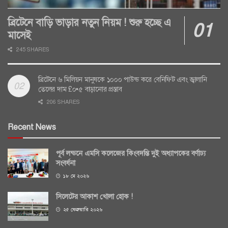
ব্রিটেনে বাড়ি ভাড়ার নতুন নিয়ম ! শুরু হচ্ছে এ
মাসেই
245 SHARES
ব্রিটেনে ৬ মিলিয়ন মানুষকে ১০০০ পাউন্ড করে বেনিফিট এবং জ্বালানি
তেলের দাম £০•৫ বাড়ানোর প্রস্তাব
206 SHARES
Recent News
পূর্ব লন্ডনে এমসি কলেজের কিংবদন্তি দুই অধ্যাপকের বর্ণাঢ্য
সংবর্ধনা
১৮ মে ২০২৬
সিলেটের আকাশ খোলা হোক !
২৫ ফেব্রুয়ারি ২০২৬