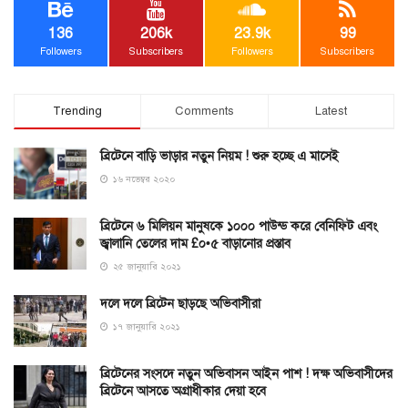
136
206k
23.9k
99
Followers
Subscribers
Followers
Subscribers
Trending
Comments
Latest
ব্রিটেনে বাড়ি ভাড়ার নতুন নিয়ম ! শুরু হচ্ছে এ মাসেই
১৬ নভেম্বর ২০২০
ব্রিটেনে ৬ মিলিয়ন মানুষকে ১০০০ পাউন্ড করে বেনিফিট এবং
জ্বালানি তেলের দাম £০•৫ বাড়ানোর প্রস্তাব
২৫ জানুয়ারি ২০২১
দলে দলে ব্রিটেন ছাড়ছে অভিবাসীরা
১৭ জানুয়ারি ২০২১
ব্রিটেনের সংসদে নতুন অভিবাসন আইন পাশ ! দক্ষ অভিবাসীদের
ব্রিটেনে আসতে অগ্রাধীকার দেয়া হবে