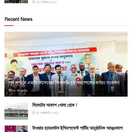
১২ নভেম্বর ২০২০
Recent News
পূর্ব লন্ডনে এমসি কলেজের কিংবদন্তি দুই অধ্যাপকের বর্ণাঢ্য সংবর্ধনা
১৮ মে ২০২৬
সিলেটের আকাশ খোলা হোক !
২৫ ফেব্রুয়ারি ২০২৬
টাওয়ার হ্যামলেটস ইন্ডিপেন্ডেন্ট পার্টির আনুষ্ঠানিক আত্মপ্রকাশ