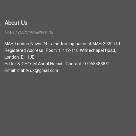
About Us
MAH LONDON NEWS 24
MAH London News 24 is the trading name of MAH 2020 Ltd.
Registered Address: Room 1, 112-116 Whitechapel Road,
London, E1 1JE.
Editor & CEO: M Abdul Hamid . Contact: 07958486881
Email: mahtv.uk@gmail.com