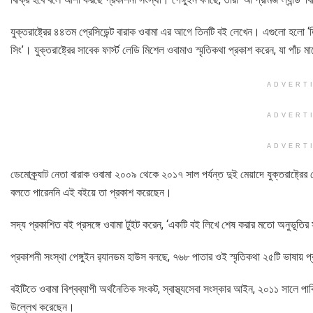
যুক্তরাষ্ট্রের ৪৪তম প্রেসিডেন্ট বারাক ওবামা এর আগে তিনটি বই লেখেন। এগুলো হলো ‘
সিং’। যুক্তরাষ্ট্রের সাবেক ফার্স্ট লেডি মিশেল ওবামাও স্মৃতিকথা প্রকাশ করেন, যা পাঁচ
ADVERT
ADVERT
ADVERT
ডেমোক্র্যাট নেতা বারাক ওবামা ২০০৯ থেকে ২০১৭ সাল পর্যন্ত দুই মেয়াদে যুক্তরাষ্ট্র
বলতে পারেননি এই বইয়ে তা প্রকাশ করেছেন।
সদ্য প্রকাশিত বই প্রসঙ্গে ওবামা টুইট করেন, ‘একটি বই লিখে শেষ করার মতো অনুভূতির
প্রকাশনী সংস্থা পেঙ্গুইন র‌্যানডম হাউস বলছে, ৭৬৮ পাতার ওই স্মৃতিকথা ২৫টি ভাষায় 
বইটিতে ওবামা বিশ্বব্যাপী অর্থনৈতিক সংকট, স্বাস্থ্যসেবা সংস্কার আইন, ২০১১ সালে পা
উল্লেখ করেছেন।