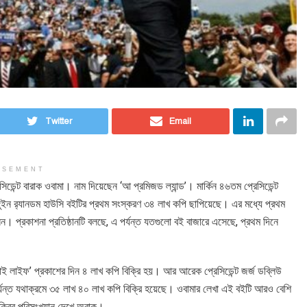
Twitter
Email
ISEMENT
সিডেন্ট বারাক ওবামা। নাম দিয়েছেন ‘আ প্রমিজড ল্যান্ড’। মার্কিন ৪৬তম প্রেসিডেন্ট
্গুইন র‌্যানডম হাউসি বইটির প্রথম সংস্করণ ৩৪ লাখ কপি ছাপিয়েছে। এর মধ্যে প্রথম
ন। প্রকাশনা প্রতিষ্ঠানটি বলছে, এ পর্যন্ত যতগুলো বই বাজারে এসেছে, প্রথম দিনে
‘মাই লাইফ’ প্রকাশের দিন ৪ লাখ কপি বিক্রি হয়। আর আরেক প্রেসিডেন্ট জর্জ ডব্লিউ
পর্যন্ত যথাক্রমে ৩৫ লাখ ৪০ লাখ কপি বিক্রি হয়েছে। ওবামার লেখা এই বইটি আরও বেশি
বিক্রির পরিসংখ্যান দেখে অবাক।