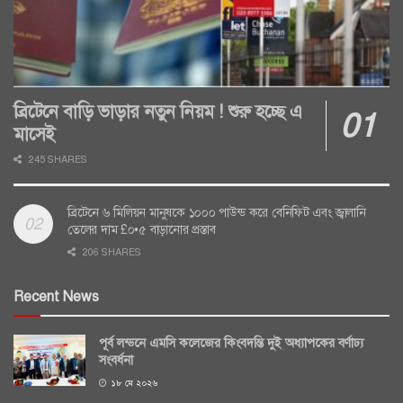
ব্রিটেনে বাড়ি ভাড়ার নতুন নিয়ম ! শুরু হচ্ছে এ
মাসেই
245 SHARES
ব্রিটেনে ৬ মিলিয়ন মানুষকে ১০০০ পাউন্ড করে বেনিফিট এবং জ্বালানি
তেলের দাম £০•৫ বাড়ানোর প্রস্তাব
206 SHARES
Recent News
পূর্ব লন্ডনে এমসি কলেজের কিংবদন্তি দুই অধ্যাপকের বর্ণাঢ্য
সংবর্ধনা
১৮ মে ২০২৬