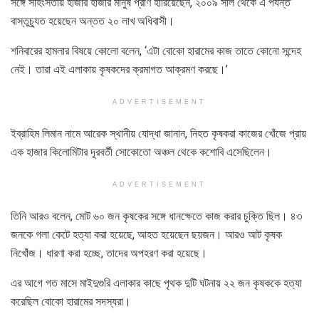
সঙ্গে সহিংসতায় হাজার হাজার মানুষ প্রাণ হারিয়েছেন, ২০০৯ সাল থেকে এ পর্যন্ত
বাস্তুচ্যুত হয়েছেন অন্তত ২০ লাখ অধিবাসী।
শনিবারের হামলার বিষয়ে কোলো বলেন, ‘এটা বোকো হারামের কাজ তাতে কোনো সন্দেহ
নেই। তারা এই এলাকায় কৃষকদের ক্রমাগত আক্রমণ করছে।’
ADVERTISEMENT
ইব্রাহিম লিমান নামে আরেক স্থানীয় যোদ্ধা জানান, নিহত কৃষকরা কাজের খোঁজে প্রায়
এক হাজার কিলোমিটার দূরবর্তী সোকোতো অঞ্চল থেকে কশোবি এসেছিলেন।
ADVERTISEMENT
তিনি আরও বলেন, মোট ৬০ জন কৃষকের সঙ্গে ধানক্ষেতে কাজ করার চুক্তি ছিল। ৪৩
জনকে গলা কেটে হত্যা করা হয়েছে, আহত হয়েছেন ছয়জন। আরও আট কৃষক
নিখোঁজ। ধারণা করা হচ্ছে, তাদের অপহরণ করা হয়েছে।
এর আগে গত মাসে মাইদুগুরি এলাকার কাছে পৃথক দুটি ঘটনায় ২২ জন কৃষককে হত্যা
করেছিল বোকো হারামের সদস্যরা।