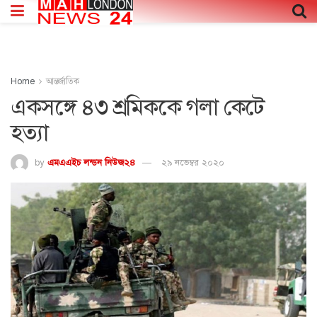
Home
আন্তর্জাতিক
একসঙ্গে ৪৩ শ্রমিককে গলা কেটে
হত্যা
by
এমএএইচ লন্ডন নিউজ২৪
২৯ নভেম্বর ২০২০