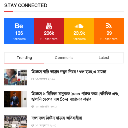
STAY CONNECTED
136
206k
23.9k
99
Followers
Subscribers
Followers
Subscribers
Trending
Comments
Latest
ব্রিটেনে বাড়ি ভাড়ার নতুন নিয়ম ! শুরু হচ্ছে এ মাসেই
১৬ নভেম্বর ২০২০
ব্রিটেনে ৬ মিলিয়ন মানুষকে ১০০০ পাউন্ড করে বেনিফিট এবং
জ্বালানি তেলের দাম £০•৫ বাড়ানোর প্রস্তাব
২৫ জানুয়ারি ২০২১
দলে দলে ব্রিটেন ছাড়ছে অভিবাসীরা
১৭ জানুয়ারি ২০২১