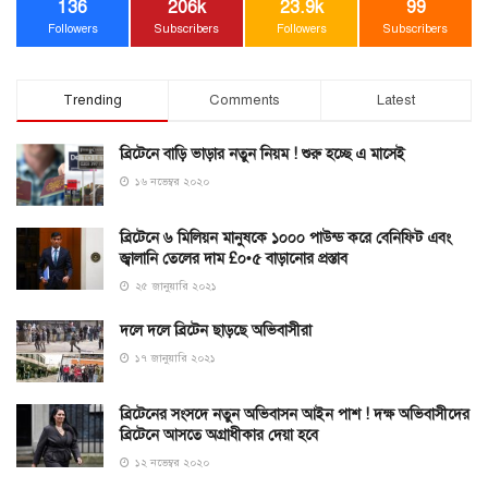
136
206k
23.9k
99
Followers
Subscribers
Followers
Subscribers
Trending
Comments
Latest
ব্রিটেনে বাড়ি ভাড়ার নতুন নিয়ম ! শুরু হচ্ছে এ মাসেই
১৬ নভেম্বর ২০২০
ব্রিটেনে ৬ মিলিয়ন মানুষকে ১০০০ পাউন্ড করে বেনিফিট এবং
জ্বালানি তেলের দাম £০•৫ বাড়ানোর প্রস্তাব
২৫ জানুয়ারি ২০২১
দলে দলে ব্রিটেন ছাড়ছে অভিবাসীরা
১৭ জানুয়ারি ২০২১
ব্রিটেনের সংসদে নতুন অভিবাসন আইন পাশ ! দক্ষ অভিবাসীদের
ব্রিটেনে আসতে অগ্রাধীকার দেয়া হবে
১২ নভেম্বর ২০২০