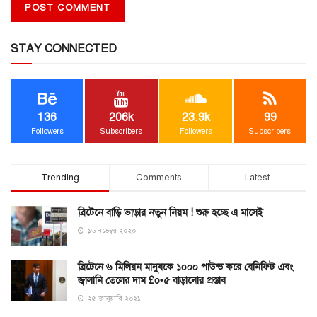
STAY CONNECTED
136
206k
23.9k
99
Followers
Subscribers
Followers
Subscribers
Trending
Comments
Latest
ব্রিটেনে বাড়ি ভাড়ার নতুন নিয়ম ! শুরু হচ্ছে এ মাসেই
১৬ নভেম্বর ২০২০
ব্রিটেনে ৬ মিলিয়ন মানুষকে ১০০০ পাউন্ড করে বেনিফিট এবং
জ্বালানি তেলের দাম £০•৫ বাড়ানোর প্রস্তাব
২৫ জানুয়ারি ২০২১