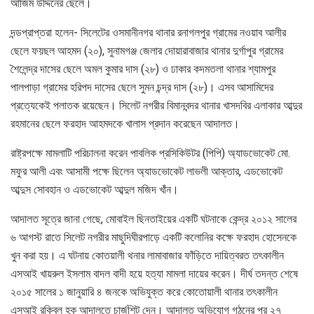
আজিম উদ্দিনের ছেলে।
দন্ডপ্রাপ্তরা হলেন- সিলেটের ওসমানীনগর থানার রনাগলপুর গ্রামের নওয়াব আলীর
ছেলে ফয়ছল আহমদ (২০), সুনামগঞ্জ জেলার দোয়ারাবাজার থানার দুর্গাপুর গ্রামের
শৈলেন্দ্র দাসের ছেলে অমল কুমার দাস (২৮) ও ঢাকার কদমতলা থানার শ্যামপুর
পালপাড়া গ্রামের হরিপদ দাসের ছেলে সুমন চন্দ্র দাস (২৮)। এসব আসামিদের
প্রত্যেকেই পলাতক রয়েছেন। সিলেট নগরীর বিমানবন্দর থানার খাসদবির এলাকার আব্দুর
রহমানের ছেলে ফরহাদ আহমদকে খালাস প্রদান করেছেন আদালত।
রাষ্ট্রপক্ষে মামলাটি পরিচালনা করেন পাবলিক প্রসিকিউটর (পিপি) অ্যাডভোকেট মো.
মফুর আলী এবং আসামী পক্ষে ছিলেন অ্যাডভোকেট লাভলী আক্তার, এডভোকেট
আব্দুস সোবহান ও এডভোকেট আব্দুল মজিদ খাঁন।
আদালত সূত্রে জানা গেছে, মোবাইল ছিনতাইয়ের একটি ঘটনাকে কেন্দ্র ২০১২ সালের
৬ আগস্ট রাতে সিলেট নগরীর মাছুদিঘীরপাড়ে একটি কলোনির কক্ষে ফরহাদ হোসেনকে
খুন করা হয়। এ ঘটনায় কোতয়ালী থনার লামাবাজার ফাঁড়িতে দায়িত্বরত তৎকালীন
এসআই খায়রুল ইসলাম বাদল বাদী হয়ে হত্যা মামলা দায়ের করেন। দীর্ঘ তদন্ত শেষে
২০১৫ সালের ১ জানুয়ারি ৪ জনকে অভিযুক্ত করে কোতোয়ালী থানার তৎকালীন
এসআই রকিবুল হক আদালতে চার্জশিট দেন। আদালত অভিযোগ গঠনের পর ২৭