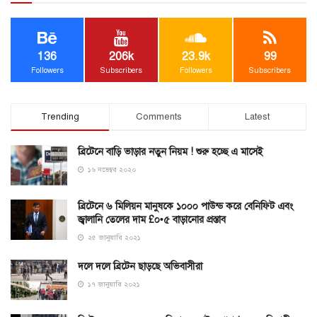
136
206k
23.9k
99
Followers
Subscribers
Followers
Subscribers
Trending
Comments
Latest
ব্রিটেনে বাড়ি ভাড়ার নতুন নিয়ম ! শুরু হচ্ছে এ মাসেই
১৬ নভেম্বর ২০২০
ব্রিটেনে ৬ মিলিয়ন মানুষকে ১০০০ পাউন্ড করে বেনিফিট এবং
জ্বালানি তেলের দাম £০•৫ বাড়ানোর প্রস্তাব
২৫ জানুয়ারি ২০২১
দলে দলে ব্রিটেন ছাড়ছে অভিবাসীরা
১৭ জানুয়ারি ২০২১