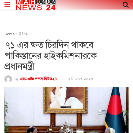
Home
ইউকে
৭১ এর ক্ষত চিরদিন থাকবে
পাকিস্তানের হাইকমিশনারকে
প্রধানমন্ত্রী
by
এমএএইচ লন্ডন নিউজ২৪
৪ ডিসেম্বর ২০২০