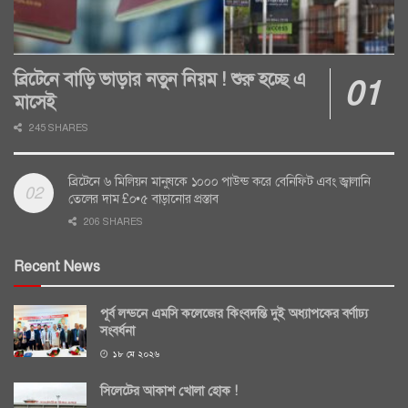
ব্রিটেনে বাড়ি ভাড়ার নতুন নিয়ম ! শুরু হচ্ছে এ
মাসেই
245 SHARES
ব্রিটেনে ৬ মিলিয়ন মানুষকে ১০০০ পাউন্ড করে বেনিফিট এবং জ্বালানি
তেলের দাম £০•৫ বাড়ানোর প্রস্তাব
206 SHARES
Recent News
পূর্ব লন্ডনে এমসি কলেজের কিংবদন্তি দুই অধ্যাপকের বর্ণাঢ্য
সংবর্ধনা
১৮ মে ২০২৬
সিলেটের আকাশ খোলা হোক !