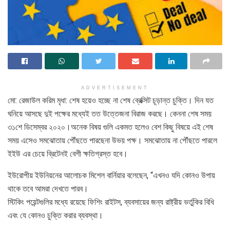
ADVERTISEMENT
মো: রেজাউল করিম মৃধা: শেষ হয়েও হচ্ছে না শেষ ব্রেক্সিট চূড়ান্ত চুক্তি। দিন যত
ঘনিয়ে আসছে দুই পক্ষের মধ্যেই তত উত্তেজনা বিরাজ করছে। কেননা শেষ সময়
৩১শে ডিসেম্বর ২০২০।অনেক বিষয় গুলি একমত হলেও বেশ কিছু বিষয়ে এই শেষ
সময় এসেও সমঝোতায় পৌঁছতে পারছেনা উভয় পক্ষ। সমঝোতায় না পৌঁছতে পারলে
ইইউ এর চেয়ে ব্রিটেনই বেশী ক্ষতিগ্রস্ত হবে।
ইউরোপীয় ইউনিয়নের আলোচক মিশেল বার্নিয়ার বলেছেন, “এখনও যদি কোনও উপায়
থাকে তবে আমরা দেখতে পারব।
স্টিকিং পয়েন্টগুলির মধ্যে রয়েছে ফিশিং রাইটস, ব্যবসায়ের জন্য রাষ্ট্রীয় ভর্তুকির বিধি
এবং যে কোনও চুক্তি করার ব্যবস্থা।