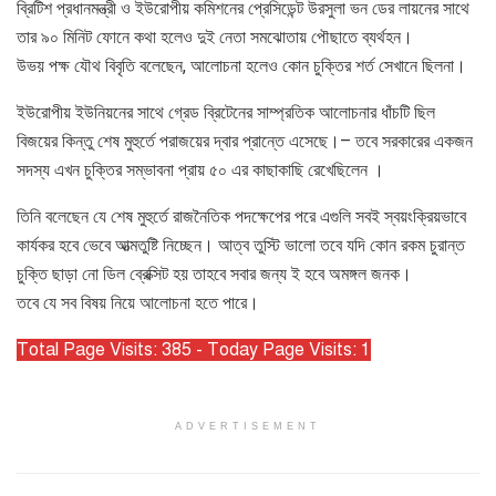
ব্রিটিশ প্রধানমন্ত্রী ও ইউরোপীয় কমিশনের প্রেসিডেন্ট উরসুলা ভন ডের লায়নের সাথে
তার ৯০ মিনিট ফোনে কথা হলেও দুই নেতা সমঝোতায় পৌছাতে ব্যর্থহন।
উভয় পক্ষ যৌথ বিবৃতি বলেছেন, আলোচনা হলেও কোন চুক্তির শর্ত সেখানে ছিলনা।
ইউরোপীয় ইউনিয়নের সাথে গ্রেড ব্রিটেনের সাম্প্রতিক আলোচনার ধাঁচটি ছিল
বিজয়ের কিন্তু শেষ মুহুর্তে পরাজয়ের দ্বার প্রান্তে এসেছে।– তবে সরকারের একজন
সদস্য এখন চুক্তির সম্ভাবনা প্রায় ৫০ এর কাছাকাছি রেখেছিলেন ।
তিনি বলেছেন যে শেষ মুহুর্তে রাজনৈতিক পদক্ষেপের পরে এগুলি সবই স্বয়ংক্রিয়ভাবে
কার্যকর হবে ভেবে আত্মতুষ্টি নিচ্ছেন। আত্ব তুস্টি ভালো তবে যদি কোন রকম চুরান্ত
চুক্তি ছাড়া নো ডিল ব্রেক্সিট হয় তাহবে সবার জন্য ই হবে অমঙ্গল জনক।
তবে যে সব বিষয় নিয়ে আলোচনা হতে পারে।
Total Page Visits: 385 - Today Page Visits: 1
ADVERTISEMENT