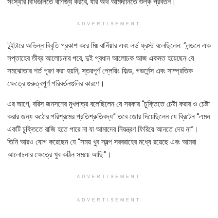
সংস্থার বিধিগুলিতে বাণিজ্য করবে, যার অর্থ আমদানিতে শুল্ক প্রবর্তন।
ADVERTISEMENT
টুইটারে অভিন্ন বিবৃতি প্রকাশ করে মিঃ বার্নিয়ার এবং লর্ড ফ্রস্ট বলেছিলেন: “লন্ডনে এক
সপ্তাহের তীব্র আলোচনার পরে, দুই প্রধান আলোচক আজ একমত হয়েছেন যে
সমঝোতার শর্ত পূরণ করা হয়নি, স্তরপূর্ণ প্লেয়িং ফিল্ড, গভর্নেন্স এবং সাম্প্রতিক
ক্ষেত্রে গুরুত্বপূর্ণ পরিবর্তনগুলির কারণে।
এর আগে, বরিস জনসনের মুখপাত্র বলেছিলেন যে সরকার “চুক্তিতে চেষ্টা করার ও চেষ্টা
করার জন্য কঠোর পরিশ্রমের প্রতিশ্রুতিবদ্ধ” তবে জোর দিয়েছিলেন যে ব্রিটেন “এমন
একটি চুক্তিতে রাজি হতে পারে না যা আমাদের নিয়ন্ত্রণ ফিরিয়ে আনতে দেয় না”।
তিনি আরও যোগ করেছেন যে “সময় খুব স্বল্প সরবরাহের মধ্যে রয়েছে এবং আমরা
আলোচনার ক্ষেত্রে খুব কঠিন সময়ে আছি”।
ADVERTISEMENT
ADVERTISEMENT