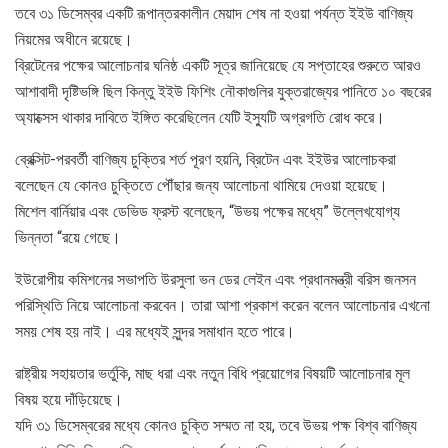
তবে ৩১ ডিসেম্বর একটি রূপান্তরকালীন মেয়াদ শেষ না হওয়া পর্যন্ত ইইউ বাণিজ্য
নিয়মের অধীনে রয়েছে।
ব্রিটেনের পক্ষের আলোচনার ঘনিষ্ঠ একটি সূত্র জানিয়েছে যে সপ্তাহের শুরুতে আরও
আশাবাদী দৃষ্টিভঙ্গি ছিল কিন্তু ইইউ ফিশিং নৌকাগুলির যুক্তরাজ্যের পানিতে ১০ বছরের
অ্যাক্সেস থাকার দাবিতে ইঙ্গিত করেছিলেন যেটি ইস্যুটি অগ্রগতি রোধ করে।
ব্রেক্সিট-পরবর্তী বাণিজ্য চুক্তির শর্ত পূরণ হয়নি, ব্রিটেন এবং ইইউর আলোচকরা
বলেছেন যে কোনও চুক্তিতে পৌঁছার জন্য আলোচনা থামিয়ে দেওয়া হয়েছে।
মিশেল বার্নিয়ার এবং ডেভিড ফ্রস্ট বলেছেন, “উভয় পক্ষের মধ্যে” উল্লেখযোগ্য
ভিন্নতা “রয়ে গেছে।
ইউরোপীয় কমিশনের সভাপতি উরসুলা ভন ডের লেইন এবং প্রধানমন্ত্রী বরিস জনসন
পরিস্থিতি নিয়ে আলোচনা করবেন। তারা আশা প্রকাশ করেন বলেন আলোচনার এখনো
সময় শেষ হয় নাই। এর মধ্যেই সুন্দর সমাধান হতে পারে।
রাষ্ট্রীয় সহায়তার ভর্তুকি, মাছ ধরা এবং নতুন বিধি প্রয়োগের বিষয়টি আলোচনার মূল
বিষয় হয়ে দাঁড়িয়েছে।
যদি ৩১ ডিসেম্বরের মধ্যে কোনও চুক্তি সম্মত না হয়, তবে উভয় পক্ষ বিশ্ব বাণিজ্য