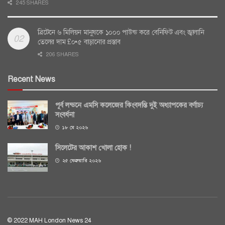
245 SHARES
ব্রিটেনে ৬ মিলিয়ন মানুষকে ১০০০ পাউন্ড করে বেনিফিট এবং জ্বালানি
তেলের দাম £০•৫ বাড়ানোর প্রস্তাব
206 SHARES
Recent News
পূর্ব লন্ডনে এমসি কলেজের কিংবদন্তি দুই অধ্যাপকের বর্ণাঢ্য
সংবর্ধনা
১৮ মে ২০২৬
সিলেটের আকাশ খোলা হোক !
২৫ ফেব্রুয়ারি ২০২৬
© 2022 MAH London News 24