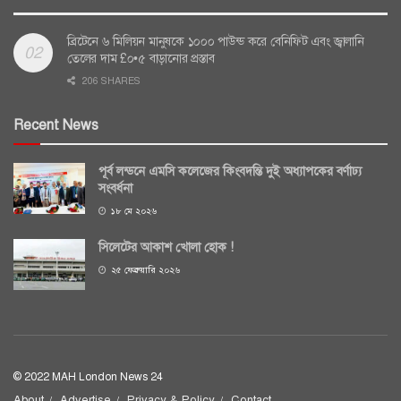
ব্রিটেনে ৬ মিলিয়ন মানুষকে ১০০০ পাউন্ড করে বেনিফিট এবং জ্বালানি
তেলের দাম £০•৫ বাড়ানোর প্রস্তাব
206 SHARES
Recent News
পূর্ব লন্ডনে এমসি কলেজের কিংবদন্তি দুই অধ্যাপকের বর্ণাঢ্য
সংবর্ধনা
১৮ মে ২০২৬
সিলেটের আকাশ খোলা হোক !
২৫ ফেব্রুয়ারি ২০২৬
© 2022 MAH London News 24
About
Advertise
Privacy & Policy
Contact