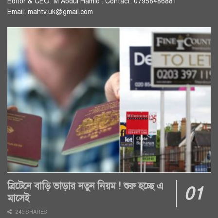
Editor & CEO: M Abdul Hamid . Contact: 07958486881
Email: mahtv.uk@gmail.com
ব্রিটেনে বাড়ি ভাড়ার নতুন নিয়ম ! শুরু হচ্ছে এ
মাসেই
245 SHARES