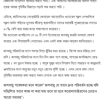
বৈজ্ঞানিক অগ্রগতি ব্যবহার করতে পারি। এবং আমাদের আবিষ্কারের আদিম শক্তি
দ্বারা আমরা পৃথিবীর বিরুদ্ধে লড়াই শুরু করতে পারি ।
এদিকে, জাতিসংঘের সেক্রেটারি জেনারেল আন্তোনিও গুতেরেস স্বল্প দেশগুলিকে
স্বল্প-কার্বন শক্তির তুলনায় জীবাশ্ম জ্বালানীতে তাদের মহামারী পুনরুদ্ধারের নগদের
৫০% বেশি ব্যয় করার জন্য সমালোচনা করেছেন।
মিঃ গুতেরেস বলেছিলেন যে ৩৮ টি দেশ ইতোমধ্যে জলবায়ু জরুরি অবস্থা ঘোষণা
করেছে এবং বিশ্বব্যাপী নেতাদেরও এখন একই কাজ করার আহ্বান জানিয়েছেন।
জলবায়ু পরিবর্তনের ফলে সমগ্র বিশ্ব ঝুঁকির মধ্য রয়েছে। বিশেষ করে দরিদ্র দেশ
গুলি। জলবায়ু পরিবর্তনের ফলে দিন দিন বরফ গলে যাচ্ছে, সাগরের জলউচ্ছাস বেড়ে
যাচ্ছে। বন অন্চল উজার হচ্ছে । মানুষ সুস্থ্য ভাবে নিশ্বাস নিতে পারছেন না কারবন্ডাই
ওক্সাইডের ফলে মানুষের নতুন নতুন রোগের সৃস্টি হচ্ছে। এসব থেকে রক্ষা পেতে
পৃথিবীর ভারসাম্য রক্ষা করতে সকল দেশকে এক সাথে কাজ করতে হবে।
জলবায়ু গবেষকরা মনে করেন” জলবায়ু যে ভাবে দ্রুত পরিবর্তন হচ্ছে যদি
সম্মিলিত ভাবে কাজ না করা যায় তবে তা হবে করোনাভাইরসের চেয়েও
আরো ভয়াবহ”।