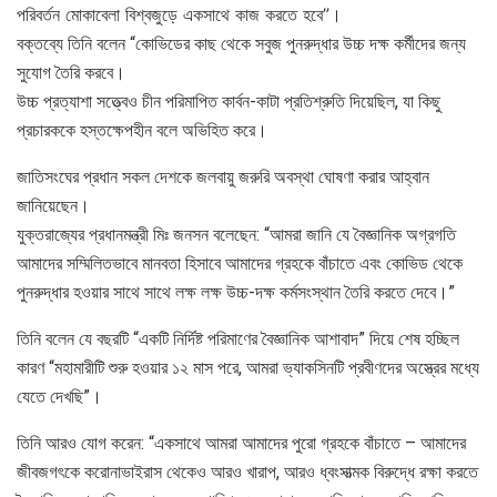
পরিবর্তন মোকাবেলা বিশ্বজুড়ে একসাথে কাজ করতে হবে”।
বক্তব্যে তিনি বলেন “কোভিডের কাছ থেকে সবুজ পুনরুদ্ধার উচ্চ দক্ষ কর্মীদের জন্য
সুযোগ তৈরি করবে।
উচ্চ প্রত্যাশা সত্ত্বেও চীন পরিমাপিত কার্বন-কাটা প্রতিশ্রুতি দিয়েছিল, যা কিছু
প্রচারককে হস্তক্ষেপহীন বলে অভিহিত করে।
জাতিসংঘের প্রধান সকল দেশকে জলবায়ু জরুরি অবস্থা ঘোষণা করার আহ্বান
জানিয়েছেন।
যুক্তরাজ্যের প্রধানমন্ত্রী মিঃ জনসন বলেছেন: “আমরা জানি যে বৈজ্ঞানিক অগ্রগতি
আমাদের সম্মিলিতভাবে মানবতা হিসাবে আমাদের গ্রহকে বাঁচাতে এবং কোভিড থেকে
পুনরুদ্ধার হওয়ার সাথে সাথে লক্ষ লক্ষ উচ্চ-দক্ষ কর্মসংস্থান তৈরি করতে দেবে।”
তিনি বলেন যে বছরটি “একটি নির্দিষ্ট পরিমাণের বৈজ্ঞানিক আশাবাদ” দিয়ে শেষ হচ্ছিল
কারণ “মহামারীটি শুরু হওয়ার ১২ মাস পরে, আমরা ভ্যাকসিনটি প্রবীণদের অস্ত্রের মধ্যে
যেতে দেখছি”।
তিনি আরও যোগ করেন: “একসাথে আমরা আমাদের পুরো গ্রহকে বাঁচাতে – আমাদের
জীবজগৎকে করোনাভাইরাস থেকেও আরও খারাপ, আরও ধ্বংসাত্মক বিরুদ্ধে রক্ষা করতে