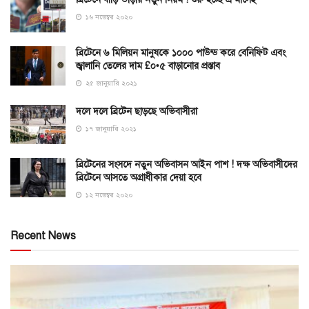
১৬ নভেম্বর ২০২০
ব্রিটেনে ৬ মিলিয়ন মানুষকে ১০০০ পাউন্ড করে বেনিফিট এবং
জ্বালানি তেলের দাম £০•৫ বাড়ানোর প্রস্তাব
২৫ জানুয়ারি ২০২১
দলে দলে ব্রিটেন ছাড়ছে অভিবাসীরা
১৭ জানুয়ারি ২০২১
ব্রিটেনের সংসদে নতুন অভিবাসন আইন পাশ ! দক্ষ অভিবাসীদের
ব্রিটেনে আসতে অগ্রাধীকার দেয়া হবে
১২ নভেম্বর ২০২০
Recent News