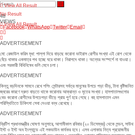
View All Result
No Result
48
VIEWS
View All Result
Facebook
WhatsApp
Twitter
Email
ADVERTISEMENT
মো: রেজাউল করিম মৃধা: পাল্লা দিয়ে বাড়ছে করোনা ভাইরাস রোগীর সংখ্যা এই রোগ থেকে
বেঁচে থাকার একমাত্র পথ হচ্ছে ঘরে থাকা। নিরাপদে থাকা। অন্যের সংস্পর্শে না যাওয়া।
এবং সরকারী বিধিনিষেধ গুলি মেনে চলা।
ADVERTISEMENT
কিন্তু বড়দিনকে সামনে রেখে শপিং সেন্টারসহ সর্বত্র মানুষের উপচে পড়া ভীড়, টানা বৃষ্টিজনিত
জ্বরের কারণে দ্রুত বাড়তে থাকে করোনায় আক্রান্ত ও মৃতের সংখ্যা। হাসপাতালগুলোর
বেড করোনা রোগীদের উপচেপড়া ভীড়ে প্রায় পুর্ণ হয়ে গেছে। বহু হাসপাতাল এমন
পরিস্থিতিতে চিকিৎসা সেবা দেওয়া বন্ধ রেখেছে।
ADVERTISEMENT
ব্রিটিশ প্রধানমন্ত্রীর ঘোষণা অনুসারে, আগামীকাল রবিবার (২০ ডিসেম্বর) থেকে লন্ডন, সাউথ
ইস্ট ও ইস্ট অব ইংল্যান্ডে এই লকডাউন কার্যকর হবে। এসব এলাকায় নিত্য প্রয়োজনীয়