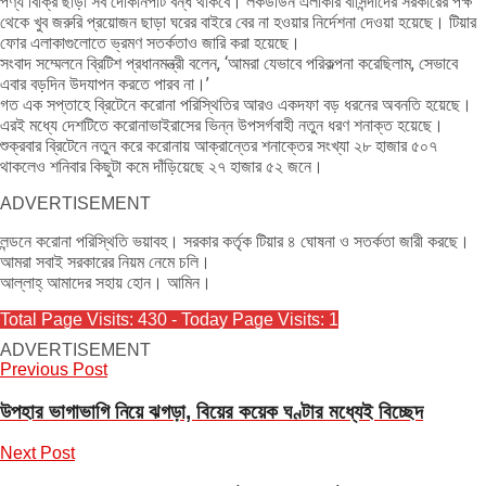
পণ্য বিক্রি ছাড়া সব দোকানপাট বন্ধ থাকবে। লকডাউন এলাকার বাসিন্দাদের সরকারের পক্ষ
থেকে খুব জরুরি প্রয়োজন ছাড়া ঘরের বাইরে বের না হওয়ার নির্দেশনা দেওয়া হয়েছে। টিয়ার
ফোর এলাকাগুলোতে ভ্রমণ সতর্কতাও জারি করা হয়েছে।
সংবাদ সম্মেলনে ব্রিটিশ প্রধানমন্ত্রী বলেন, ‘আমরা যেভাবে পরিকল্পনা করেছিলাম, সেভাবে
এবার বড়দিন উদযাপন করতে পারব না।’
গত এক সপ্তাহে ব্রিটেনে করোনা পরিস্থিতির আরও একদফা বড় ধরনের অবনতি হয়েছে।
এরই মধ্যে দেশটিতে করোনাভাইরাসের ভিন্ন উপসর্গবাহী নতুন ধরণ শনাক্ত হয়েছে।
শুক্রবার ব্রিটেনে নতুন করে করোনায় আক্রান্তের শনাক্তের সংখ্যা ২৮ হাজার ৫০৭
থাকলেও শনিবার কিছুটা কমে দাঁড়িয়েছে ২৭ হাজার ৫২ জনে।
ADVERTISEMENT
লন্ডনে করোনা পরিস্থিতি ভয়াবহ। সরকার কর্তৃক টিয়ার ৪ ঘোষনা ও সতর্কতা জারী করছে।
আমরা সবাই সরকারের নিয়ম নেমে চলি।
আল্লাহ্ আমাদের সহায় হোন। আমিন।
Total Page Visits: 430 - Today Page Visits: 1
ADVERTISEMENT
Previous Post
উপহার ভাগাভাগি নিয়ে ঝগড়া, বিয়ের কয়েক ঘণ্টার মধ্যেই বিচ্ছেদ
Next Post