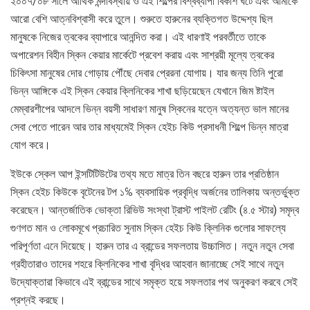
২০০৭/০৮ সালে আর্থিক মন্দাবস্থায় ও এই শিল্পের বিশ্বব্যাপী বিকাশ ঘটে এবং আমাকে
আরো বেশি আত্নবিশ্বাসী করে তুলে। শুরুতে হারুনের ব্যক্তিগত উদ্দেশ্য ছিল
মানুষকে নিজের ত্বকের ব্যাপারে আনন্দিত করা। এই ধারণাই পরবর্তীতে তাকে
অপারেশন বিহীন স্কিন কেয়ার মার্কেটে প্রবেশ করায় এবং সাশ্রয়ী মূল্যে ত্বকের
চিকিৎসা মানুষের দোর গোড়ায় পৌঁছে দেবার প্রেরনা যোগায়। যার জন্য তিনি পুরো
ভিন্ন আঙ্গিকে এই স্কিন কেয়ার ক্লিনিকের শাখা ছড়িয়েছেন যেখানে জিম ষ্টাইল
মেম্বারশীপের আদলে ভিন্ন বয়সী সাধারণ মানুষ স্কিনের যত্নে অত্যন্ত ভাল মানের
সেবা পেতে পারেন আর তার মাধ্যমেই স্কিন হেইচ কিউ প্রসাধনী শিল্পে ভিন্ন মাত্রা
যোগ করে।
ইউকে স্কেল আপ ইন্সটিটিউটের তথ্য মতে মাত্র তিন বছরে হারুন তার প্রতিষ্ঠান
স্কিন হেইচ কিউকে বৃটেনের টপ ১℅ ব্যবসায়িক প্রবৃদ্ধি অর্জনের তালিকায় অন্তর্ভুক্ত
করেছেন। আন্তর্জাতিক ভোক্তা রিভিউ সংস্থা ট্রাস্ট পাইলট রেটিং (৪.৫ স্টার) সমৃদ্ব
গুণগত মান ও লোকমূখে প্রচারিত সুনাম স্কিন হেইচ কিউ ক্লিনিক গুলোর সাফল্যে
পরিপূর্ণতা এনে দিয়েছে। হারুন তার এ ব্রান্ডের সফলতায় উচ্চাসিত। নতুন নতুন সেবা
গ্রহীতারাও তাদের শহরে ক্লিনিকের শাখা বৃদ্ধির আহবান জানাচ্ছে সেই সাথে নতুন
উদ্যোক্তারা কিভাবে এই ব্রান্ডের সাথে সমৃক্ত হয়ে সফলতার পথ অনুকরণ করবে সেই
প্রশ্নই করছে।