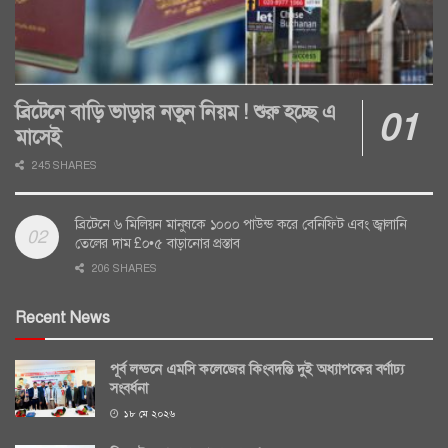
ব্রিটেনে বাড়ি ভাড়ার নতুন নিয়ম ! শুরু হচ্ছে এ
মাসেই
245 SHARES
ব্রিটেনে ৬ মিলিয়ন মানুষকে ১০০০ পাউন্ড করে বেনিফিট এবং জ্বালানি
তেলের দাম £০•৫ বাড়ানোর প্রস্তাব
206 SHARES
Recent News
পূর্ব লন্ডনে এমসি কলেজের কিংবদন্তি দুই অধ্যাপকের বর্ণাঢ্য
সংবর্ধনা
১৮ মে ২০২৬