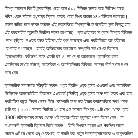
বিশ্বে বর্তমানে বিউটি ইন্ড্রাস্ট্রি খাতে আয় ৫৩২ বিলিয়ন ডলার আর নিরীক্ষণ করে
পরিসংখ্যান ঘাটলে শুধুমাত্র স্কিন কেয়ার খাতে বিশ্ব বাজার ১৪৫ বিলিয়ন ডলারের।
হারুন দানিছ মনে করেন বর্তমান এই মহামারিতে বিশ্বব্যাপী অর্থনৈতিক মন্দা কিন্তু তার
এই ব্যবসায়ীক ব্রান্ডটি নিয়মিত দ্রুত আগাচ্ছে। ফ্রাঞ্চাইজের মাধ্যমে বিশ্বের বিভিন্ন
দেশে ছড়িয়ে দেওয়ার কাজ ইতিমধ্যেই শুরু করেছেন এবং প্রতিনিয়ত আগ্রহীদের
যোগাযোগ পাচ্ছেন। তারই অভিজ্ঞতার আলোকে সম্প্রতি সহ লেখক হিসেবে
“ফ্রাঞ্চাইজিং ফ্রীডম” নামে একটি বই ও লেখেন যা আমাজনে প্রকাশিত হবার
একদিনের মাথায় ইউকে, আমেরিকা ও অস্ট্রেলিয়ায় বিক্রির ক্ষেত্রে শীর্ষ স্থান দখল
করে নেয়।
ব্যবসায়ীক সফলতার স্বীকৃতি স্বরুপ গ্রেট ব্রিটিশ ওন্ট্রপ্রনার এওয়ার্ড এবং আমেরিকা
ভিত্তিক আন্তর্জাতিক বিজনেস এওয়ার্ডে (স্টিভি) ওন্ট্রপ্রনার অফ দ্যা ইয়ার এবং তার
প্রতিষ্ঠিত ব্রান্ড স্কিন হেইচ কিউ কোম্পানি অফ দ্যা ইয়ার ক্যাটাগরিতে স্বর্ণ পদক
জয়ী হয়। ২০২০ সালের স্টিভির ১৭ তম এই আসরে বিশ্বের ৬৩টি দেশ থেকে প্রায়
3800 নমিনেশনের মধ্যে থেকে ২টি ক্যাটাগরিতে চূড়ান্ত পদক জিতে নেন। যা
বাংলাদেশী ব্যবসায়ী হিসেবে বিরাট অর্জন। তিনি বিশ্বাস করেন এই প্রাপ্তি তাকে
সামনে এগিয়ে যেতে শুধু প্রেরণাই যোগায়নি বরং নতুন উদ্যোক্তাদেরকে ও অনুপ্রানিত