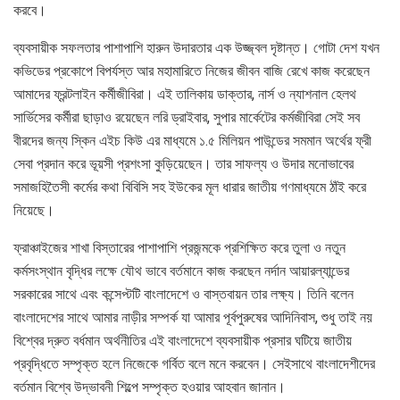
করবে।
ব্যবসায়ীক সফলতার পাশাপাশি হারুন উদারতার এক উজ্জ্বল দৃষ্টান্ত। গোটা দেশ যখন
কভিডের প্রকোপে বিপর্যস্ত আর মহামারিতে নিজের জীবন বাজি রেখে কাজ করেছেন
আমাদের ফ্রন্টলাইন কর্মীজীবিরা। এই তালিকায় ডাক্তার, নার্স ও ন্যাশনাল হেলথ
সার্ভিসের কর্মীরা ছাড়াও রয়েছেন লরি ড্রাইবার, সুপার মার্কেটের কর্মজীবিরা সেই সব
বীরদের জন্য স্কিন এইচ কিউ এর মাধ্যমে ১.৫ মিলিয়ন পাউন্ডের সমমান অর্থের ফ্রী
সেবা প্রদান করে ভূয়সী প্রশংসা কুড়িয়েছেন। তার সাফল্য ও উদার মনোভাবের
সমাজহিতৈসী কর্মের কথা বিবিসি সহ ইউকের মূল ধারার জাতীয় গণমাধ্যমে ঠাঁই করে
নিয়েছে।
ফ্রাঞ্চাইজের শাখা বিস্তারের পাশাপাশি প্রজন্মকে প্রশিক্ষিত করে তুলা ও নতুন
কর্মসংস্থান বৃদ্ধির লক্ষে যৌথ ভাবে বর্তমানে কাজ করছেন নর্দান আয়ারল্যান্ডের
সরকারের সাথে এবং কন্সেপ্টটি বাংলাদেশে ও বাস্তবায়ন তার লক্ষ্য। তিনি বলেন
বাংলাদেশের সাথে আমার নাড়ীর সম্পর্ক যা আমার পূর্বপুরুষের আদিনিবাস, শুধু তাই নয়
বিশ্বের দ্রুত বর্ধমান অর্থনীতির এই বাংলাদেশে ব্যবসায়ীক প্রসার ঘটিয়ে জাতীয়
প্রবৃদ্ধিতে সম্পৃক্ত হলে নিজেকে গর্বিত বলে মনে করবেন। সেইসাথে বাংলাদেশীদের
বর্তমান বিশ্বে উদ্ভাবনী শিল্পে সম্পৃক্ত হওয়ার আহবান জানান।