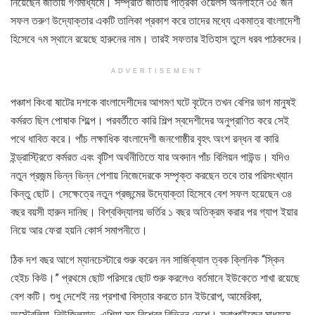
নিয়েছেন জাতীয় গণমাধ্যমে। সম্প্রতি জাতীয় পত্রিকা ওয়েলস অনলাইনে ৩৫ জন
সফল তরুণ উদ্যোক্তার একটি তালিকা প্রকাশ করে তাদের মধ্যে একমাত্র বাংলাদেশী
হিসেবে ৭ম স্থানে রয়েছে হারুনের নাম। তারই সফতার ইতিহাস তুলে ধরব পাঠকদের।
ADVERTISEMENT
পঞ্চাশ কিংবা ষাটের দশকে বাংলাদেশীদের আগমণ ঘটে বৃটেনে তখন বেশির ভাগ মানুষই
কর্মরত ছিল পোষাক শিল্পে। পরবর্তীতে কারি শিল্প স্বদেশীদের অনুপ্রাণিত করে সেই
পথে ধাবিত করে। পাঁচ লক্ষাধিক বাংলাদেশী জনগোষ্ঠীর বৃহৎ অংশ রন্ধন বা কারি
ইন্ড্রাস্ট্রিতে কর্মরত এবং বৃটিশ অর্থনীতিতে যার অবদান পাঁচ বিলিয়ন পাউন্ড। যদিও
নতুন প্রজন্ম ভিন্ন ভিন্ন পেশায় নিজেদেরকে সম্পৃক্ত করছেন তবে তার পরিসংখ্যান
কিন্তু ছোট। সেক্ষেত্রে নতুন প্রজন্মের উদ্যোক্তা হিসেবে বেশ সফল হয়েছেন ৩৪
বছর বয়সী হারুন দানিছ। বিশ্ববিদ্যালয় ভর্তির ১ বছর অতিক্রম করার পর গ্যাপ ইয়ার
নিয়ে আর ফেরা হয়নি কোর্স সমাপনীতে।
ঠিক দশ বছর আগে ম্যানচেস্টারে শুরু করেন নন সার্জিক্যাল ত্বক ক্লিনিক “স্কিন
হেইচ কিউ।” প্রথমে ছোট পরিসরে ছোট শুরু করলেও বর্তমানে ইউকেতে শাখা রয়েছে
বেশ কটি। শুধু দেশেই নয় প্রশাখা বিস্তার করতে চান ইউরোপ, আমেরিকা,
অস্ট্রেলিয়া, নিউজিল্যান্ড, এশিয়া সহ বিশ্বের বিভিন্ন দেশে। ফ্রাঞ্চাইজের মাধ্যমে