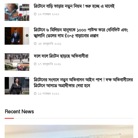
ব্রিটেনে বাড়ি ভাড়ার নতুন নিয়ম ! শুরু হচ্ছে এ মাসেই
১৬ নভেম্বর ২০২০
ব্রিটেনে ৬ মিলিয়ন মানুষকে ১০০০ পাউন্ড করে বেনিফিট এবং
জ্বালানি তেলের দাম £০•৫ বাড়ানোর প্রস্তাব
২৫ জানুয়ারি ২০২১
দলে দলে ব্রিটেন ছাড়ছে অভিবাসীরা
১৭ জানুয়ারি ২০২১
ব্রিটেনের সংসদে নতুন অভিবাসন আইন পাশ ! দক্ষ অভিবাসীদের
ব্রিটেনে আসতে অগ্রাধীকার দেয়া হবে
১২ নভেম্বর ২০২০
Recent News