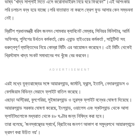
ভাষ্য “খাদ্য সাপ্লাই দিতে এসে করোনাভাইরস নিয়ে ঘরে ফিরবেন’”।এই আশংকায়
লরি চলাচল বন্ধ হয়ে যাচ্ছে।লরি যাতায়াত না করলে ফ্রেশ ফুড আসার কেন সম্ভবনা
নেই।
ব্রিটিশ প্রধানমন্ত্রী বরিস জনসন সোমবার ক্যাবিনেট মেম্বার, সিনিয়র মিনিস্টার, আর্মি
অফিসার, পুলিশের উর্ধতন কর্মকর্তা, রোড এ্যান্ড হাইওয়ের কর্মকর্তা , সাইন্টিস্ট সহ
গুরুত্বপূর্ণ ব্যাক্তিদের নিয়ে কোব্রা মিটিং এর আয়োজন করেছেন। এই মিটিং থেকেই
খ্রিস্টমাস খাদ্য সংকট সমাধানের পথ খুঁজে বের করবেন।
ADVERTISEMENT
এরই মধ্যে যুক্তরাজ্যের সঙ্গে আয়ারল্যান্ড, জার্মানি, ফ্রান্স, ইতালি, নেদারল্যান্ডস ও
বেলজিয়াম বিভিন্ন মেয়াদে ফ্লাইট বাতিল করেছে।
এছাড়া অস্ট্রিয়া, বুলগেরিয়া, সুইজারল্যান্ড ও তুরস্ক ফ্লাইট বন্ধের ঘোষণা দিয়েছে।
আয়ার‌ল্যান্ড সরকার ঘোষণা করেছে, ইংল্যান্ড, ওয়ালেস এবং স্কটল্যান্ড থেকে আসা
ফ্লাইটগুলোকে মধ্যরাত থেকে ৪৮ ঘণ্টার জন্য নিষিদ্ধ করা হবে।
তারা বলেছে, ‘জনস্বাস্থ্যের স্বার্থে, ব্রিটেনের জনগণ আকাশ বা সমুদ্রপথে আয়ারল্যান্ডে
ভ্রমণ করা উচিত নয়’।