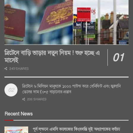
ব্রিটেনে বাড়ি ভাড়ার নতুন নিয়ম ! শুরু হচ্ছে এ
মাসেই
245 SHARES
ব্রিটেনে ৬ মিলিয়ন মানুষকে ১০০০ পাউন্ড করে বেনিফিট এবং জ্বালানি
তেলের দাম £০•৫ বাড়ানোর প্রস্তাব
206 SHARES
Recent News
পূর্ব লন্ডনে এমসি কলেজের কিংবদন্তি দুই অধ্যাপকের বর্ণাঢ্য