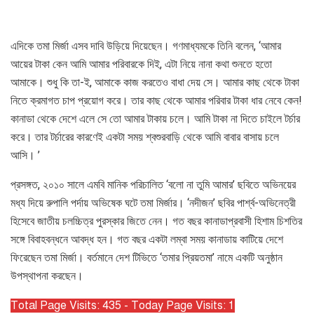
এদিকে তমা মির্জা এসব দাবি উড়িয়ে দিয়েছেন। গণমাধ্যমকে তিনি বলেন, ‘আমার
আয়ের টাকা কেন আমি আমার পরিবারকে দিই, এটা নিয়ে নানা কথা শুনতে হতো
আমাকে। শুধু কি তা-ই, আমাকে কাজ করতেও বাধা দেয় সে। আমার কাছ থেকে টাকা
নিতে ক্রমাগত চাপ প্রয়োগ করে। তার কাছ থেকে আমার পরিবার টাকা ধার নেবে কেন!
কানাডা থেকে দেশে এলে সে তো আমার টাকায় চলে। আমি টাকা না দিতে চাইলে টর্চার
করে। তার টর্চারের কারণেই একটা সময় শ্বশুরবাড়ি থেকে আমি বাবার বাসায় চলে
আসি। ’
প্রসঙ্গত, ২০১০ সালে এম‌বি মা‌নিক প‌রিচা‌লিত ‘বলো না তুমি আমার’ ছবিতে অভিনয়ের
মধ্য দিয়ে রুপালি পর্দায় অভিষেক ঘটে তমা মির্জার। ‘নদীজন’ ছবির পার্শ্ব-অভিনেত্রী
হিসেবে জাতীয় চল‌চ্চিত্র পুরস্কার জিতে নেন। গত বছর কানাডাপ্রবাসী হিশাম চিশতির
সঙ্গে বিবাহবন্ধনে আবদ্ধ হন। গত বছর একটা লম্বা সময় কানাডায় কা‌টিয়ে দেশে
ফিরেছেন তমা মির্জা। বর্তমানে দেশ টি‌ভিতে ‘তমার প্রিয়তমা’ নামে এক‌টি অনুষ্ঠান
উপস্থাপনা করছেন।
Total Page Visits: 435 - Today Page Visits: 1