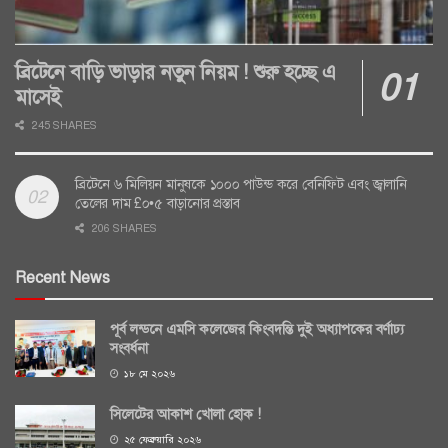
ব্রিটেনে বাড়ি ভাড়ার নতুন নিয়ম ! শুরু হচ্ছে এ
মাসেই
245 SHARES
ব্রিটেনে ৬ মিলিয়ন মানুষকে ১০০০ পাউন্ড করে বেনিফিট এবং জ্বালানি
তেলের দাম £০•৫ বাড়ানোর প্রস্তাব
206 SHARES
Recent News
পূর্ব লন্ডনে এমসি কলেজের কিংবদন্তি দুই অধ্যাপকের বর্ণাঢ্য
সংবর্ধনা
১৮ মে ২০২৬
সিলেটের আকাশ খোলা হোক !
২৫ ফেব্রুয়ারি ২০২৬