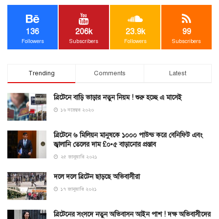
136
206k
23.9k
99
Followers
Subscribers
Followers
Subscribers
Trending
Comments
Latest
ব্রিটেনে বাড়ি ভাড়ার নতুন নিয়ম ! শুরু হচ্ছে এ মাসেই
১৬ নভেম্বর ২০২০
ব্রিটেনে ৬ মিলিয়ন মানুষকে ১০০০ পাউন্ড করে বেনিফিট এবং
জ্বালানি তেলের দাম £০•৫ বাড়ানোর প্রস্তাব
২৫ জানুয়ারি ২০২১
দলে দলে ব্রিটেন ছাড়ছে অভিবাসীরা
১৭ জানুয়ারি ২০২১
ব্রিটেনের সংসদে নতুন অভিবাসন আইন পাশ ! দক্ষ অভিবাসীদের