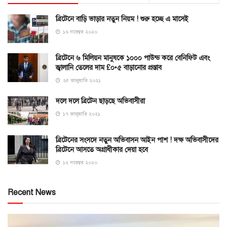
ব্রিটেনে বাড়ি ভাড়ার নতুন নিয়ম ! শুরু হচ্ছে এ মাসেই
১৬ নভেম্বর ২০২০
ব্রিটেনে ৬ মিলিয়ন মানুষকে ১০০০ পাউন্ড করে বেনিফিট এবং
জ্বালানি তেলের দাম £০•৫ বাড়ানোর প্রস্তাব
২৫ জানুয়ারি ২০২১
দলে দলে ব্রিটেন ছাড়ছে অভিবাসীরা
১৭ জানুয়ারি ২০২১
ব্রিটেনের সংসদে নতুন অভিবাসন আইন পাশ ! দক্ষ অভিবাসীদের
ব্রিটেনে আসতে অগ্রাধীকার দেয়া হবে
১২ নভেম্বর ২০২০
Recent News