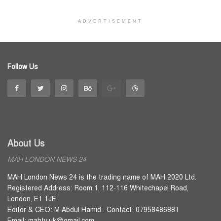
ADVERTISEMENT
Follow Us
About Us
MAH LONDON NEWS 24
MAH London News 24 is the trading name of MAH 2020 Ltd.
Registered Address: Room 1, 112-116 Whitechapel Road,
London, E1 1JE.
Editor & CEO: M Abdul Hamid . Contact: 07958486881
Email: mahtv.uk@gmail.com