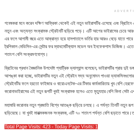
ADVERT
গবেষকরা মনে করেন দক্ষিণ আফ্রিকা থেকেই এই নতুন ভাইরাসটির এসেছে এবং ব্রিটেনে এ
নতুন এবং অত্যন্ত সংক্রামক স্ট্রেইনটি ছড়িয়ে পড়ে। এটি আগের ভাইরাসের চেয়ে আর
এর ফলে আগামী বছর এতে আক্রান্ত হয়ে হাসপাতালে ভর্তির হার আরও বেড়ে যাতে পারে। বা
ট্রপিকাল মেডিসিন-এর সেন্টার ফর ম্যাথমেটিক্যাল মডেল অব ইনফেকশাস ডিজিজ। এতে দেখ
শতাংশ বেশি সংক্রমণযোগ্য।
ব্রিটেনের প্রধান বৈজ্ঞানিক উপদেষ্টা প্যাট্রিক ভ্যাল্যান্স বলেছেন, ভাইরাসটির প্রায় 
আশঙ্কা করা হচ্ছে, ভাইরাসটির নতুন এই স্ট্রেইন সদ্য অনুমোদন পাওয়া ভ্যাকসিনগুলোর কা
স্ট্রেইনটির ফলে হয়তো ফাইজার ও বায়োএনটেক-এর টিকার কার্যকারিতায় খুব বেশি হের
করোনাভাইরাসের এই নতুন রূপটি খুবই সংক্রামক হলেও এতে মৃত্যুহার বেশি কিনা সেটা এখ
মহামারি করোনার নতুন প্রজাতি বিশ্বে আতঙ্ক ছড়িয়ে চলছে। এ পর্যন্ত তিনটি নতুন রূ
ছড়িয়েছে। যা খুবই মারাত্মকজনক সংক্রমক, এটি ৭০ শতাংশ পর্যন্ত বেশি ছড়াতে পারে।তা
Total Page Visits: 423 - Today Page Visits: 1