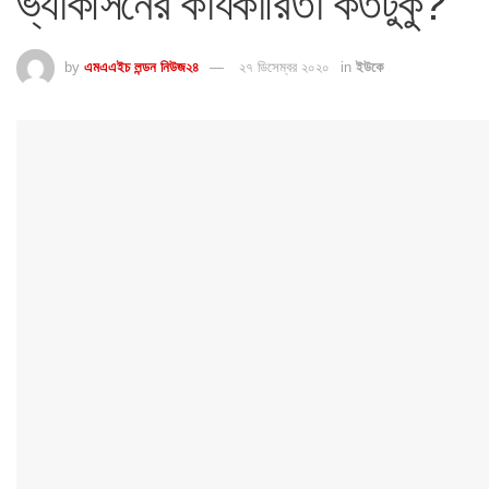
ভ্যাকসিনের কার্যকারিতা কতটুকু?
by
এমএএইচ লন্ডন নিউজ২৪
২৭ ডিসেম্বর ২০২০
in
ইউকে