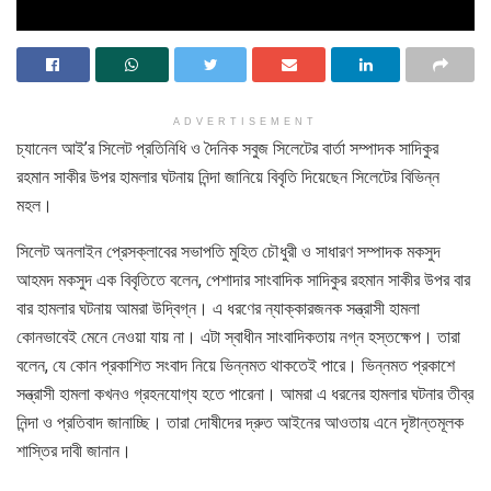
ADVERTISEMENT
চ্যানেল আই’র সিলেট প্রতিনিধি ও দৈনিক সবুজ সিলেটের বার্তা সম্পাদক সাদিকুর
রহমান সাকীর উপর হামলার ঘটনায় নিন্দা জানিয়ে বিবৃতি দিয়েছেন সিলেটের বিভিন্ন
মহল।
সিলেট অনলাইন প্রেসক্লাবের সভাপতি মুহিত চৌধুরী ও সাধারণ সম্পাদক মকসুদ
আহমদ মকসুদ এক বিবৃতিতে বলেন, পেশাদার সাংবাদিক সাদিকুর রহমান সাকীর উপর বার
বার হামলার ঘটনায় আমরা উদ্বিগ্ন। এ ধরণের ন্যাক্কারজনক সন্ত্রাসী হামলা
কোনভাবেই মেনে নেওয়া যায় না। এটা স্বাধীন সাংবাদিকতায় নগ্ন হস্তক্ষেপ। তারা
বলেন, যে কোন প্রকাশিত সংবাদ নিয়ে ভিন্নমত থাকতেই পারে। ভিন্নমত প্রকাশে
সন্ত্রাসী হামলা কখনও গ্রহনযোগ্য হতে পারেনা। আমরা এ ধরনের হামলার ঘটনার তীব্র
নিন্দা ও প্রতিবাদ জানাচ্ছি। তারা দোষীদের দ্রুত আইনের আওতায় এনে দৃষ্টান্তমূলক
শাস্তির দাবী জানান।