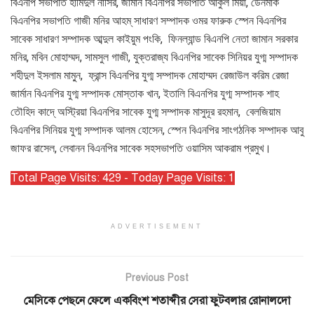
বিএনপি সভাপতি হামিদুল নাসির, জার্মান বিএনপির সভাপতি আকুল মিয়া, ডেনমার্ক
বিএনপির সভাপতি গাজী মনির আহম্‌ সাধারণ সম্পাদক ওমর ফারুক স্পেন বিএনপির
সাবেক সাধারণ সম্পাদক আব্দুল কাইয়ুম পংকি, ফিনল্যান্ড বিএনপি নেতা জামান সরকার
মনির, মবিন মোহাম্মদ, সামসুল গাজী, যুক্তরাজ্য বিএনপির সাবেক সিনিয়র যুগ্ম সম্পাদক
শহীদুল ইসলাম মামু্‌ন, ফ্রান্স বিএনপির যুগ্ম সম্পাদক মোহাম্মদ রেজাউল করিম রেজা
জার্মান বিএনপির যুগ্ম সম্পাদক মোস্তাক খান, ইতালি বিএনপির যুগ্ম সম্পাদক শাহ
তৌহিদ কাদে্‌ অস্ট্রিয়া বিএনপির সাবেক যুগ্ম সম্পাদক মাসুদূর রহমান, বেলজিয়াম
বিএনপির সিনিয়র যুগ্ম সম্পাদক আলম হোসেন, স্পেন বিএনপির সাংগঠনিক সম্পাদক আবু
জাফর রাসেল, লেবানন বিএনপির সাবেক সহসভাপতি ওয়াসিম আকরাম প্রমুখ।
Total Page Visits: 429 - Today Page Visits: 1
ADVERTISEMENT
Previous Post
মেসিকে পেছনে ফেলে একবিংশ শতাব্দীর সেরা ফুটবলার রোনালদো