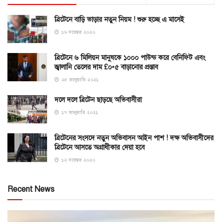
ব্রিটেনে বাড়ি ভাড়ার নতুন নিয়ম ! শুরু হচ্ছে এ মাসেই
১৬ নভেম্বর ২০২০
ব্রিটেনে ৬ মিলিয়ন মানুষকে ১০০০ পাউন্ড করে বেনিফিট এবং
জ্বালানি তেলের দাম £০•৫ বাড়ানোর প্রস্তাব
২৫ জানুয়ারি ২০২১
দলে দলে ব্রিটেন ছাড়ছে অভিবাসীরা
১৭ জানুয়ারি ২০২১
ব্রিটেনের সংসদে নতুন অভিবাসন আইন পাশ ! দক্ষ অভিবাসীদের
ব্রিটেনে আসতে অগ্রাধীকার দেয়া হবে
১২ নভেম্বর ২০২০
Recent News