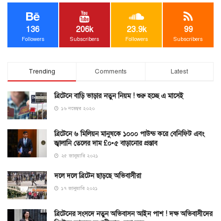
136
206k
23.9k
99
Followers
Subscribers
Followers
Subscribers
Trending
Comments
Latest
ব্রিটেনে বাড়ি ভাড়ার নতুন নিয়ম ! শুরু হচ্ছে এ মাসেই
১৬ নভেম্বর ২০২০
ব্রিটেনে ৬ মিলিয়ন মানুষকে ১০০০ পাউন্ড করে বেনিফিট এবং
জ্বালানি তেলের দাম £০•৫ বাড়ানোর প্রস্তাব
২৫ জানুয়ারি ২০২১
দলে দলে ব্রিটেন ছাড়ছে অভিবাসীরা
১৭ জানুয়ারি ২০২১
ব্রিটেনের সংসদে নতুন অভিবাসন আইন পাশ ! দক্ষ অভিবাসীদের