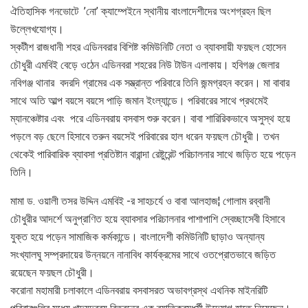
ঐতিহাসিক গনভোটে ’নো’ ক্যাম্পেইনে স্থানীয় বাংলাদেশীদের অংশগ্রহন ছিল
উল্লেখযোগ্য।
স্কটীশ রাজধানী শহর এডিনবরার বিশিষ্ট কমিউনিটি নেতা ও ব্যাবসায়ী ফয়ছল হোসেন
চৌধুরী এমবিই বেড়ে ওঠেন এডিনবরা শহরের নিউ টাউন এলাকায়। হবিগঞ্জ জেলার
নবিগঞ্জ থানার বদরদি গ্রামের এক সম্ভ্রান্ত পরিবারে তিনি জন্মগ্রহন করেন। মা বাবার
সাথে অতি আল্প বয়সে বয়সে পাড়ি জমান ইংল্যান্ডে। পরিবারের সাথে প্রথমেই
ম্যানঞ্চেষ্টার এবং পরে এডিনবরায় বসবাস শুরু করেন। বাবা শারিরিকভাবে অসুস্থ হয়ে
পড়লে বড় ছেলে হিসাবে তরুন বয়সেই পরিবারের হাল ধরেন ফয়ছল চৌধুরী। তখন
থেকেই পারিবারিক ব্যাবসা প্রতিষ্টান বারান্দা রেষ্টুরেন্ট পরিচালনার সাথে জড়িত হয়ে পড়েন
তিনি।
মামা ড. ওয়ালী তসর উদ্দিন এমবিই -র সাহচর্যে ও বাবা আলহাজ¦ গোলাম রব্বানী
চৌধুরীর আদর্শে অনুপ্রাণিত হয়ে ব্যাবসার পরিচালনার পাশাপাশি স্বেচ্ছাসেবী হিসাবে
যুক্ত হয়ে পড়েন সামাজিক কর্মকান্ডে। বাংলাদেশী কমিউনিটি ছাড়াও অন্যান্য
সংখ্যালঘু সম্প্রদায়ের উন্নয়নে নানাবিধ কার্যক্রমের সাথে ওতপ্রোতভাবে জড়িত
রয়েছেন ফয়ছল চৌধুরী।
করোনা মহামারী চলাকালে এডিনবরায় বসবাসরত অভাবগ্রস্থ এথনিক মাইনরিটি