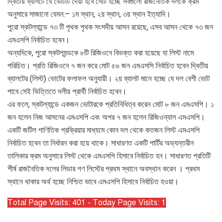
দ্বিতীয় ব্যালটে যে ভোটটি দেয়া হবে সেটি হচ্ছে সবগুলো রাজনৈতিক দলকে ক্রম
অনুসারে সাজানো যেমন:– ১ম স্থান, ২য় স্থান, ৩য় স্থান ইত্যাদি।
পুরো স্কটল্যান্ডে ৭৩ টি পৃথক পৃথক সংসদীয় আসন রয়েছে, এসব আসন থেকে ৭৩ জন
এমএসপি নির্বাচিত হবেন।
অন্যদিকে, পুরো স্কটল্যন্ডকে ৮টি রিজিওনে বিভক্ত করা হয়েছে যা লিস্ট নামে
পরিচিত। প্রতি রিজিওনে ৭ জন করে মোট ৫৬ জন এমএসসি নির্বাচিত হবেন দ্বিতীয়
ব্যালটের (লিস্ট) ভোটের ফলাফল অনুযায়ী। ২য় ব্যালট মানে হচ্ছে যে দল বেশী ভোট
পাবে সেই ভিত্তিতে দলীয় প্রার্থী নির্বাচিত হবেন।
এর ফলে, স্কটল্যান্ডে একজন ভোটারকে প্রতিনিধিত্ব করেন মোট ৮ জন এমএসপি। ১
জন হলেন নিজ আসনের এমএসপি এবং অপর ৭ জন হলেন রিজিওন্যাল এমএসপি।
একটি জটিল গাণিতিক প্রক্রিয়ার মাধ্যমে কোন দল থেকে কতজন লিস্ট এমএসপি
নির্বাচিত হবেন তা নির্ধারন করা হয়ে থাকে। সাধারণত একটি পার্টির অভ্যন্তরীন
তালিকার ক্রম অনুসারে লিস্ট থেকে এমএসপি হিসাবে নির্বাচিত হন। সাধারণত প্রতিটি
শীর্ষ রাজনৈতিক দলের লিডার গণ লিস্টের প্রথম স্থানে অবস্থান করেন । প্রথম
স্থানে থাকার অর্থ হচ্ছে নিশ্চিত ভাবে এমএসপি হিসাবে নির্বাচিত হওয়া।
Total Page Visits: 401 - Today Page Visits: 1