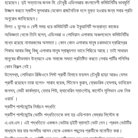
হয়েছেন। দুই সন্তানের জনক মি: চৌধুরী এডিনবরায় বাংলাদেশী কমিউনিটির ভাবমুর্তি
উজ্জল করতে স্কটিশ মুলধারার যেকোন রাজনৈতিক দলে যুক্ত হওয়ার জন্য সবার প্রতি
অনুরোধ জানিয়েছেন।
বিগত ২ যুগের ও বেশী সময় ধরে কমিউনিটি এবং ইকুয়ালিটি সংক্রান্ত কাজের
অভিজ্ঞতা থেকে তিনি বলেন, এডিনবরা ও লোদিয়ান এলাকায় অঞ্চলভেদে কমিউনিটির
মধ্যে রয়েছে নানারকমের অসমতা। কোন কোন এলাকার মানুষ চরমভাবে দ্বারিদ্রের
শিকার আবার কিছু কিছু এলাকার মানুষ স্বাস্থ্যগত ভাবে পিছিয়ে আছে। তাই সাধারন
মানুষের জীবনমান উন্নয়নে এবং সমাজে সমতা প্রতিষ্টিত করতে লেবার পার্টির পলিসির
কোন বিকল্প নেই।
উল্লেখ্য, লোদিয়ান রিজিওনে লিস্ট প্রার্থী হিসাবে ফয়সল চৌধুরী ছাড়া আরও যেসব
প্রার্থী রয়েছেন তারা হলেন- সারাহ বয়েক, স্টিফেন কুরান, ফ্রেডরিক হেসলার, ডানিয়েল
জনসন, মেডী কার্কম্যান, হেদার পিউ, ক্যাথেরিন স্যাংস্টের, কার্স্টেন সুলিভান এবং নিক
ওয়ার্ড ।
স্কটিশ পার্লামেন্টের নির্বাচন পদ্ধতি:
স্কটিশ পার্লামেন্টের ভোটিং পদ্ধতিতেকে বলা হয় এডিশনাল মেম্বার সিস্টেম বা
এ.এম.এস। এই পদ্ধতিতে একজন ভোটার দুইটি ব্যালটে ভোট দেন। প্রথম ভোটটির
মাধ্যমে যার যার সংসদীয় আসন থেকে একজন পছন্দের প্রার্থীকে মনোনীত করা।