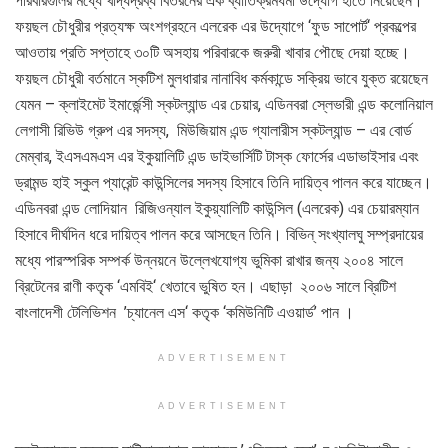
পরিবারগুলির মধ্যে খাদ্যদ্রব্য বিতরনের এক ব্যাতিক্রমধর্মী উদ্যোগ হাতে নিয়েছেন।
ফয়ছল চৌধুরীর প্রত্যক্ষ অংশগ্রহনে এলরেক এর উদ্যোগে ‘ফুড সাপোর্ট‘ প্রকল্পের
আওতায় প্রতি সপ্তাহে ৩০টি অসহায় পরিবারকে জরুরী খাবার পৌছে দেয়া হচ্ছে।
ফয়ছল চৌধুরী বর্তমানে স্কটিশ মুলধারার নানাবিধ কর্মকান্ডে সক্রিয় ভাবে যুক্ত রয়েছেন
যেমন – ক্লাইমেট ইমার্জেন্সী স্কটল্যান্ড এর চেয়ার, এডিনবরা স্লেভারী এন্ড কলোনিয়াল
লেগাসী রিভিউ গ্রুপ এর সদস্য, মিউজিয়াম এন্ড গ্যালারীস স্কটল্যান্ড – এর বোর্ড
মেম্বার, ইএসএমএস এর ইকুয়ালিটি এন্ড ডাইভার্সিটি টাস্ক ফোর্সের এডাভাইসার এবং
ড্রামন্ড হাই স্কুল প্যারেন্ট কাউন্সিলের সদস্য হিসাবে তিনি দায়িত্ব পালন করে যাচ্ছেন।
এডিনবরা এন্ড লোদিয়ান রিজিওন্যাল ইকুয়্যালিটি কাউন্সিল (এলরেক) এর চেয়ারম্যান
হিসাবে দীর্ঘদিন ধরে দায়িত্ব পালন করে আসছেন তিনি। বিভিন্ সংখ্যালঘু সম্প্রদায়ের
মধ্যে পারস্পরিক সম্পর্ক উন্নয়নে উল্লেখযোগ্য ভুমিকা রাখার জন্য ২০০৪ সালে
ব্রিটেনের রাণী কতৃক ‘এমবিই‘ খেতাবে ভুষিত হন। এছাড়া ২০০৬ সালে ব্রিটিশ
বাংলাদেশী টেলিভিশন ’চ্যানেল এস‘ কতৃক ‘কমিউনিটি এওয়ার্ড’ পান ।
ADVERTISEMENT
ADVERTISEMENT