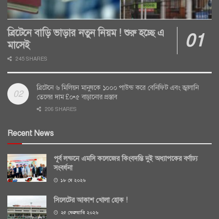
ব্রিটেনে বাড়ি ভাড়ার নতুন নিয়ম ! শুরু হচ্ছে এ
মাসেই
245 SHARES
ব্রিটেনে ৬ মিলিয়ন মানুষকে ১০০০ পাউন্ড করে বেনিফিট এবং জ্বালানি
তেলের দাম £০•৫ বাড়ানোর প্রস্তাব
206 SHARES
Recent News
পূর্ব লন্ডনে এমসি কলেজের কিংবদন্তি দুই অধ্যাপকের বর্ণাঢ্য
সংবর্ধনা
১৮ মে ২০২৬
সিলেটের আকাশ খোলা হোক !
২৫ ফেব্রুয়ারি ২০২৬