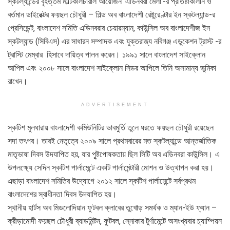
স্কটল্যান্ডের বৃহত্তম মাল্টিকালচারাল আয়োজন ’এডিনবরা মেলা’-র প্রতিষ্টাকালীন ও
বর্তমান ডাইরেক্টর ফয়ছল চৌধুরী – গিল্ড অব বাংলাদেশী রেষ্টুরেণ্টার ইন স্কটল্যান্ড-র
প্রেসিডেন্ট, বাংলাদেশ সমিতি এডিনবরার চেয়ারম্যান, কাউন্সিল অব বাংলাদেশীজ ইন
স্কটল্যান্ড (সিবিএস) এর সাধারন সম্পাদক এবং যুক্তরাজ্য নবিগঞ্জ এডুকেশন ট্রাস্ট -র
ট্রাস্টি মেম্বার হিসাবে দায়িত্ব পালন করেন। ১৯৯১ সালে বাংলাদেশ সাইক্লোন
আপিল এবং ২০০৮ সালে বাংলাদেশ সাইক্লোন সিডর আপিলে তিনি অসামান্য ভুমিকা
রাখেন।
ADVERTISEMENT
স্কটিশ মুলধারায় বাংলাদেশী কমিউনিটির ভাবমুর্তি তুলে ধরতে ফয়ছল চৌধুরী রয়েছেন
সদা তৎপর। তারই নেতৃত্বে ২০০৯ সালে প্রথমবারের মত স্কটল্যান্ডে আন্তর্জাতিক
মাতৃভাষা দিবস উদযাপিত হয়, যার পুৃষ্টপোষকতায় ছিল সিটি অব এডিনবরা কাউন্সিল। এ
উপলক্ষ্যে সেদিন স্কটিশ পার্লামেন্টে একটি পার্লামেন্টারী মোশন ও উত্থাপন করা হয়।
এছাড়া বাংলাদেশ সমিতির উদ্যোগে ২০১২ সালে স্কটিশ পার্লামেন্টে সর্বপ্রথম
বাংলাদেশের স্বাধীনতা দিবস উদযাপিত হয়।
স্থানীয় হার্টস অব মিডলোদিয়ান ফুটবল ক্লাবের তুখোড় সমর্থক ও ম্যান-ইউ ফ্যান –
ক্রীড়ামোদী ফয়ছল চৌধুরী ব্যাডমিন্টন, ফুটবল, স্নোকার টুর্ণামেন্টে অসংখ্যবার চ্যাম্পিয়ন