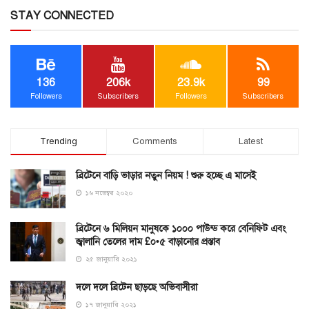
STAY CONNECTED
136
206k
23.9k
99
Followers
Subscribers
Followers
Subscribers
Trending
Comments
Latest
ব্রিটেনে বাড়ি ভাড়ার নতুন নিয়ম ! শুরু হচ্ছে এ মাসেই
১৬ নভেম্বর ২০২০
ব্রিটেনে ৬ মিলিয়ন মানুষকে ১০০০ পাউন্ড করে বেনিফিট এবং
জ্বালানি তেলের দাম £০•৫ বাড়ানোর প্রস্তাব
২৫ জানুয়ারি ২০২১
দলে দলে ব্রিটেন ছাড়ছে অভিবাসীরা
১৭ জানুয়ারি ২০২১