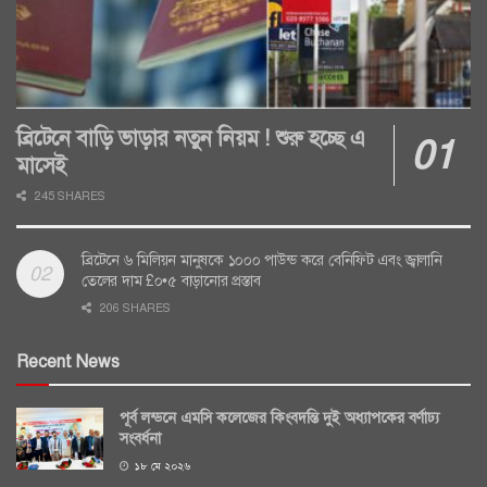
ব্রিটেনে বাড়ি ভাড়ার নতুন নিয়ম ! শুরু হচ্ছে এ
মাসেই
245 SHARES
ব্রিটেনে ৬ মিলিয়ন মানুষকে ১০০০ পাউন্ড করে বেনিফিট এবং জ্বালানি
তেলের দাম £০•৫ বাড়ানোর প্রস্তাব
206 SHARES
Recent News
পূর্ব লন্ডনে এমসি কলেজের কিংবদন্তি দুই অধ্যাপকের বর্ণাঢ্য
সংবর্ধনা
১৮ মে ২০২৬