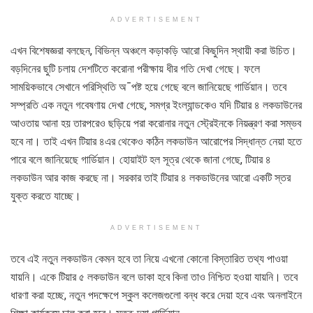
ADVERTISEMENT
এখন বিশেষজ্ঞরা বলছেন, বিভিন্ন অঞ্চলে কড়াকড়ি আরো কিছুদিন স্থায়ী করা উচিত।
বড়দিনের ছুটি চলায় দেশটিতে করোনা পরীক্ষায় ধীর গতি দেখা গেছে। ফলে
সাময়িকভাবে সেখানে পরিস্থিতি অ¯পষ্ট হয়ে গেছে বলে জানিয়েছে গার্ডিয়ান। তবে
সম্প্রতি এক নতুন গবেষণায় দেখা গেছে, সমগ্র ইংল্যান্ডকেও যদি টিয়ার ৪ লকডাউনের
আওতায় আনা হয় তারপরেও ছড়িয়ে পরা করোনার নতুন স্ট্রেইনকে নিয়ন্ত্রণ করা সম্ভব
হবে না। তাই এখন টিয়ার ৪এর থেকেও কঠিন লকডাউন আরোপের সিদ্ধান্ত নেয়া হতে
পারে বলে জানিয়েছে গার্ডিয়ান। হোয়াইট হল সূত্র থেকে জানা গেছে, টিয়ার ৪
লকডাউন আর কাজ করছে না। সরকার তাই টিয়ার ৪ লকডাউনের আরো একটি স্তর
যুক্ত করতে যাচ্ছে।
ADVERTISEMENT
তবে এই নতুন লকডাউন কেমন হবে তা নিয়ে এখনো কোনো বিস্তারিত তথ্য পাওয়া
যায়নি। একে টিয়ার ৫ লকডাউন বলে ডাকা হবে কিনা তাও নিশ্চিত হওয়া যায়নি। তবে
ধারণা করা হচ্ছে, নতুন পদক্ষেপে স্কুল কলেজগুলো বন্ধ করে দেয়া হবে এবং অনলাইনে