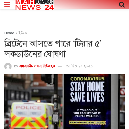
Home
ইউকে
ব্রিটেনে আসতে পারে ‘টিয়ার ৫’
লকডাউনের ঘোষণা
by
এমএএইচ লন্ডন নিউজ২৪
৩০ ডিসেম্বর ২০২০