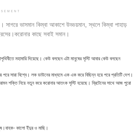
ISEMENT
ের । সাগরে ভাসমান কিম্বা আকাশে উড্ডয়মান, স্থলে কিম্বা পাহাড়
াভাইরসের।করোনার কাছে সবাই সমান।
পৃথিবীতে মহামারি দিয়েছে। কেউ বলছেন এটা মানুষের সৃস্টি আবার কেউ বলছেন
ে পরে সারা বিশ্বে। লক ডাউনের মাধ্যমে এক এক করে বিছিন্ন হয়ে পরে প্রতিটি দেশ।
্রামন শক্তি নিয়ে নতুন করে করোনার আতংক সৃস্টি হয়েছে। ব্রিটেনের সাথে আজ পুরো
নুষ।বাহক- কালো ইঁদুর ও মাছি।