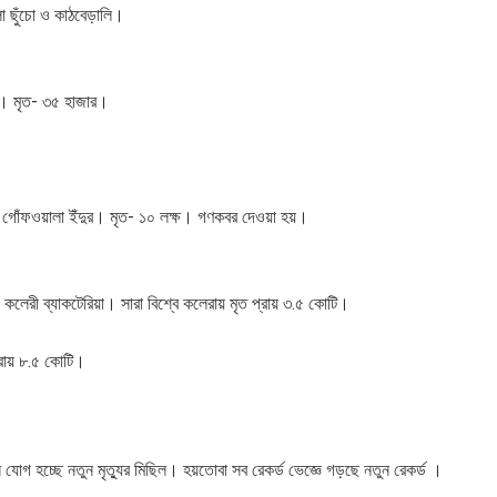
 ছুঁচো ও কাঠবেড়ালি।
 দল। মৃত- ৩৫ হাজার।
ক- গোঁফওয়ালা ইঁদুর। মৃত- ১০ লক্ষ। গণকবর দেওয়া হয়।
লেরী ব্যাকটেরিয়া। সারা বিশ্বে কলেরায় মৃত প্রায় ৩.৫ কোটি।
্রায় ৮.৫ কোটি।
যোগ হচ্ছে নতুন মৃত্যুর মিছিল। হয়তোবা সব রেকর্ড ভেজ্ঞে গড়ছে নতুন রেকর্ড ।