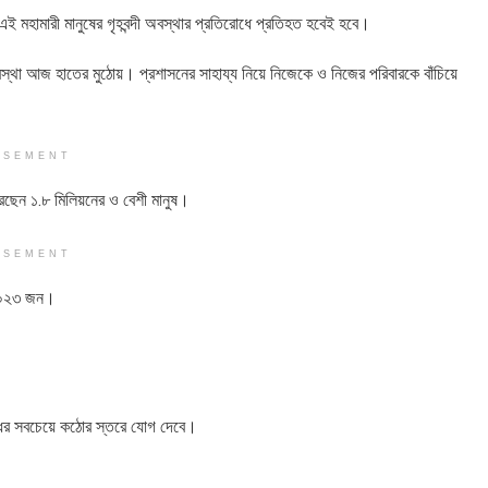
ই মহামারী মানুষের গৃহবন্দী অবস্থার প্রতিরোধে প্রতিহত হবেই হবে।
া আজ হাতের মুঠোয়। প্রশাসনের সাহায্য নিয়ে নিজেকে ও নিজের পরিবারকে বাঁচিয়ে
ISEMENT
রেছেন ১.৮ মিলিয়নের ও বেশী মানুষ।
ISEMENT
৫০,০২৩ জন।
েধের সবচেয়ে কঠোর স্তরে যোগ দেবে।