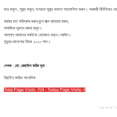
ঘরে থাকুন , সুস্থ্য থাকুন, অপরকে সুস্থ্য থাকতে সহযোগিতা করুন। সরকারী বিধিনিষেধ ম
বারবার হাত পরিস্কার করুন,মুখে মাক্স ব্যাবহার করুন,
সামাজিক দূরুত্ব বজায় রাখুন।
আল্লাহ আমাদের সবাইকে হেফাজত করবে।আমিন।
মৃত্যুর কাফেলায় বিদায় ২০২০ সাল।
লেখক : মো: রেজাউল করিম মৃধা :
ব্রিটেনে কর্মরত সাংবাদিক
Total Page Visits: 704 - Today Page Visits: 4
ADVERT