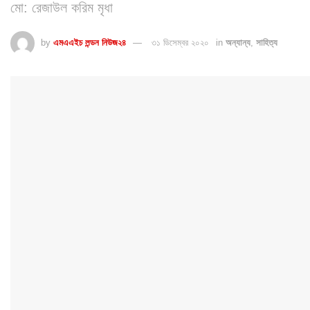
মো: রেজাউল করিম মৃধা
by
এমএএইচ লন্ডন নিউজ২৪
৩১ ডিসেম্বর ২০২০
in
অন্যান্য
,
সাহিত্য