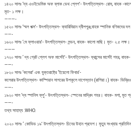
১৪২০ সালঃ ‘দ্য এওইডেমিক অফ ব্লাক ডেথ প্লেগ’- উৎপত্তিস্থল- রোম, বাহক -কালো
মৃত- ১ লক্ষ।
———-
১৫২০ সালঃ ‘স্মল পক্স’- উৎপত্তিস্থল- ক্যারিবিয়ান দ্বীপপুঞ্জ,বাহক স্পানিক বণিকদের
——-
১৬২০ সালঃ ‘মে ফ্লাওয়ার’- উৎপত্তিস্থল- লন্ডন, বাহক- কালো মাছি। মৃত- ২.৫ লক্ষ।
———
১৭২০ সালঃ ‘ দ্য গ্রেট প্লেগ অফ মার্সেই’- উৎপত্তিস্থল- ফ্রান্সের মার্সেই শহর, বাহ
——-
১৮২০ সালঃ ‘কলেরা’ এবং যুক্তরাষ্ট্রে ‘ইয়েলো ফিবার’-
কলেরার উৎপত্তিস্থল- কাস্পিয়ান সাগরের উপকূলে দাগেস্তান (রাশিয়া।) বাহক- ভিব্রিও ক
——-
১৯২০ সাল ‘দ্য স্পানিস ফ্লু’- উৎপত্তিস্থল- স্পেনের মাদ্রিদ শহর। বাহক- মশা, মৃত প
——-
তথ্য সাহায্য :WHO.
২০২০ সালঃ ‘ কোভিড ১৯’ উৎপত্তিস্থল- চিনের উহান প্রদেশ। মৃত্যু সংখ্যায় প্রতিদিন 