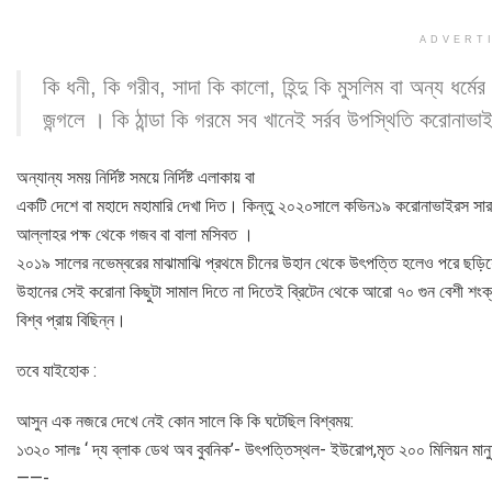
ADVERT
কি ধনী, কি গরীব, সাদা কি কালো, হিন্দু কি মুসলিম বা অন্য ধর্ম
জন্গলে । কি ঠান্ডা কি গরমে সব খানেই সর্রব উপস্থিতি করোন
অন্যান্য সময় নির্দিষ্ট সময়ে নির্দিষ্ট এলাকায় বা
একটি দেশে বা মহাদে মহামারি দেখা দিত। কিন্তু ২০২০সালে কভিন১৯ করোনাভাইরস সারা
আল্লাহর পক্ষ থেকে গজব বা বালা মসিবত ।
২০১৯ সালের নভেম্বরের মাঝামাঝি প্রথমে চীনের উহান থেকে উৎপত্তি হলেও পরে ছড়িয়
উহানের সেই করোনা কিছুটা সামাল দিতে না দিতেই ব্রিটেন থেকে আরো ৭০ গুন বেশী শংক
বিশ্ব প্রায় বিছিন্ন।
তবে যাইহোক :
আসুন এক নজরে দেখে নেই কোন সালে কি কি ঘটেছিল বিশ্বময়:
১৩২০ সালঃ ‘ দ্য ব্লাক ডেথ অব বুবনিক’- উৎপত্তিস্থল- ইউরোপ,মৃত ২০০ মিলিয়ন মা
——-