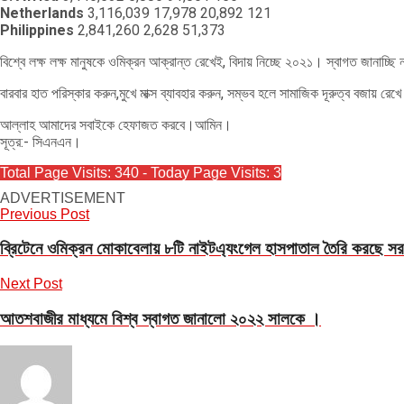
Netherlands
3,116,039 17,978 20,892 121
Philippines
2,841,260 2,628 51,373
বিশ্বে লক্ষ লক্ষ মানুষকে ওমিক্রন আক্রান্ত রেখেই, বিদায় নিচ্ছে ২০২১। স্বাগত জানাচ্ছ
বারবার হাত পরিস্কার করুন,মুখে মাক্স ব্যাবহার করুন, সম্ভব হলে সামাজিক দূরুত্ব বজায় র
আল্লাহ আমাদের সবাইকে হেফাজত করবে।আমিন।
সূত্র:- সিএনএন।
Total Page Visits: 340 - Today Page Visits: 3
ADVERTISEMENT
Previous Post
ব্রিটেনে ওমিক্রন মোকাবেলায় ৮টি নাইটএ্যংগেল হাসপাতাল তৈরি করছে সর
Next Post
আতশবাজীর মাধ্যমে বিশ্ব স্বাগত জানালো ২০২২ সালকে ।