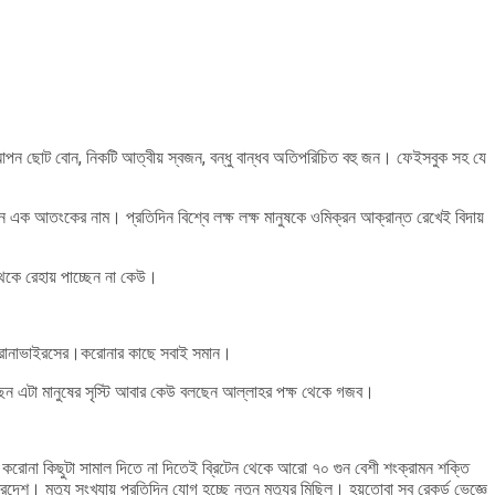
 আপন ছোট বোন, নিকটি আত্বীয় স্বজন, বন্ধু বান্ধব অতিপরিচিত বহু জন। ফেইসবুক সহ যে
মিক্রন এক আতংকের নাম। প্রতিদিন বিশ্বে লক্ষ লক্ষ মানুষকে ওমিক্রন আক্রান্ত রেখেই বিদায়
থেকে রেহায় পাচ্ছেন না কেউ।
িতি করোনাভাইরসের।করোনার কাছে সবাই সমান।
 বলছেন এটা মানুষের সৃস্টি আবার কেউ বলছেন আল্লাহর পক্ষ থেকে গজব।
রোনা কিছুটা সামাল দিতে না দিতেই ব্রিটেন থেকে আরো ৭০ গুন বেশী শংক্রামন শক্তি
শ। মৃত্যু সংখ্যায় প্রতিদিন যোগ হচ্ছে নতুন মৃত্যুর মিছিল। হয়তোবা সব রেকর্ড ভেজ্ঞে