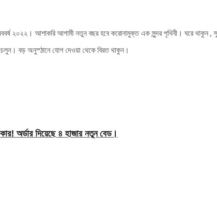
ি নববর্ষ ২০২২। আশাকরি আগামী নতুন বছর হবে করোনামুক্ত এক সুন্দর পৃথিবী। ঘরে থাকুন , স
েখে চলুন। বড় অনুস্ঠানে যোগ দেওয়া থেকে বিরত থাকুন।
কার! অর্ডার দিয়েছে ৪ হাজার নতুন বেড।