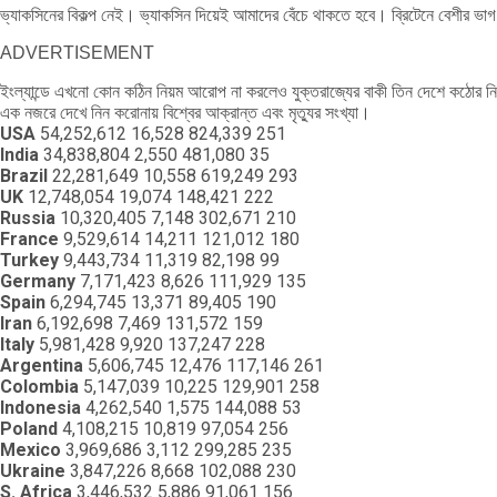
ভ্যাকসিনের বিকল্প নেই। ভ্যাকসিন দিয়েই আমাদের বেঁচে থাকতে হবে। ব্রিটেনে বেশীর ভা
ADVERTISEMENT
ইংল্যান্ডে এখনো কোন কঠিন নিয়ম আরোপ না করলেও যুক্তরাজ্যের বাকী তিন দেশে কঠোর ন
এক নজরে দেখে নিন করোনায় বিশ্বের আক্রান্ত এবং মৃত্যুর সংখ্যা।
USA
54,252,612 16,528 824,339 251
India
34,838,804 2,550 481,080 35
Brazil
22,281,649 10,558 619,249 293
UK
12,748,054 19,074 148,421 222
Russia
10,320,405 7,148 302,671 210
France
9,529,614 14,211 121,012 180
Turkey
9,443,734 11,319 82,198 99
Germany
7,171,423 8,626 111,929 135
Spain
6,294,745 13,371 89,405 190
Iran
6,192,698 7,469 131,572 159
Italy
5,981,428 9,920 137,247 228
Argentina
5,606,745 12,476 117,146 261
Colombia
5,147,039 10,225 129,901 258
Indonesia
4,262,540 1,575 144,088 53
Poland
4,108,215 10,819 97,054 256
Mexico
3,969,686 3,112 299,285 235
Ukraine
3,847,226 8,668 102,088 230
S. Africa
3,446,532 5,886 91,061 156