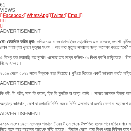
61
VIEWS
Facebook
WhatsApp
Twitter
Email
ADVERTISEMENT
মো: রেজাউল করিম মৃধা:
কভিড-১৯ বা করোনাভাইরস মহামারিতে এক আতংক, হতাশা, দূর্বিসহ
কোন গনমাধ্যম খুললে মৃত্যুর সংবাদ। আর কত মৃত্যুর সংবাদের জন্য অপেক্ষা করতে হবে
এ বিশ্বে যত মহামারি, যত দূর্যোগ এসেছে তার মধ্যে কভিড-১৯ বিশ্ব ব্যাপি ছাড়িয়েছে। চীনা
নিচ্ছে ২০২১।
২০১৯ থেকে ২০২১ সালে বিশ্বকে নাড়া দিয়েছে। বুঝিয়ে দিয়েছে একটি ভাইরাস কতটা শক্তি
ADVERTISEMENT
কি ধনী, কি গরীব, সাদা কি কালো, হিন্দু কি মুসলিম বা অন্য ধর্মের । সাগরে ভাসমান কিম্
অন্যান্য ভাইরাস , রোগ বা মহামারি নির্দিষ্ট সময়ে নির্দিষ্ট এলাকায় বা একটি দেশে বা ম
ADVERTISEMENT
২০১৯ সালের ১৯শে নভেম্বর প্রথমে চীনের উহান থেকে উৎপত্তি হলেও পরে ছড়িয়ে পরে সার
নিয়ে নতুন করে করোনার আতংক সৃস্টি হয়েছে। ব্রিটেন থেকে পুরো বিশ্ব প্রায় বিছিন্ন তবে