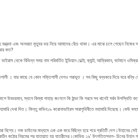
 যন্ত্রনা এবং অনবরত মৃত্যুর ভয় নিয়ে আমাদের বেঁচে থাকা। এর মাঝে চলে গেছেন নিজের
? আর কত?
 ভাইরাস থেকে বিভিন্ন সময় নাম পরিবর্তিত ইন্ডিয়ান ডেল্টা, ক্যান্ট, আফ্রিকান, বর্তমানে ও
শালী । যার কাছে যে কোন শক্তিশালী দেশও পরাভূত । সব কিছু বন্ধকরে দিয়ে ঘরে বন্ধি 
বা আকাশে উড্ডয়মান, স্থলে কিম্বা পাহাড় জংগলে কি ঠান্ডা কি গরমে সব খানেই সর্রব উপস্থ
হাদেশে মহামারি দেখা দিত। কিন্তু কভিন১৯ করোনাভাইরস সারাপৃথিবীতে মহামারি দিয়েছে। কেউ
া বিশ্বে। লক ডাউনের মাধ্যমে এক এক করে বিছিন্ন হয়ে পরে প্রতিটি দেশ।উহানের সেই ক
 কঠিন কঠোর নিয়মের পর যাতায়াত হয় যাত্রীদের।কোভিড ১৯’ উৎপত্তিস্থল- চিনের উহান প্রদে