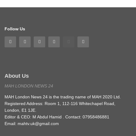
Follow Us
About Us
MAH LONDON NEWS 24
MAH London News 24 is the trading name of MAH 2020 Ltd.
Registered Address: Room 1, 112-116 Whitechapel Road,
London, E1 1JE.
Editor & CEO: M Abdul Hamid . Contact: 07958486881
Email: mahtv.uk@gmail.com