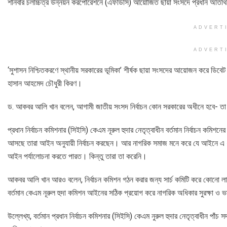
শনিবার চলচ্চিত্র উন্নয়ন করপোরেশনে (এফডিসি) আয়োজিত ছায়া সংসদে প্রধান অতিথি
ADVERT
ADVERT
‘সুশাসন নিশ্চিতকরণে স্থানীয় সরকারের ভূমিকা’ শীর্ষক ছায়া সংসদের আয়োজন করে ডিবে
হাসান আহমেদ চৌধুরী কিরণ।
ড. আকবর আলি খান বলেন, আগামী জাতীয় সংসদ নির্বাচন কোন সরকারের অধীনে হবে- তা র
প্রধান নির্বাচন কমিশনার (সিইসি) কেএম নূরুল হুদার নেতৃত্বাধীন বর্তমান নির্বাচন ক
আসছে তারা আইন অনুযায়ী নির্বাচন করছেন। আর নাগরিক সমাজ মনে করে যে আইনে এ ধরন
আইন পর্যালোচনা করতে পারত। কিন্তু তারা তা করেনি।
আকবর আলি খান আরও বলেন, নির্বাচন কমিশন গঠন করার জন্য সার্চ কমিটি করে কোনো লা
বর্তমান কেএম নূরুল হুদা কমিশন আইনের সঠিক প্রয়োগ করে নাগরিক অধিকার সুরক্ষা ও ভা
উল্লেখ্য, বর্তমান প্রধান নির্বাচন কমিশনার (সিইসি) কেএম নুরুল হুদার নেতৃত্বাধীন পা