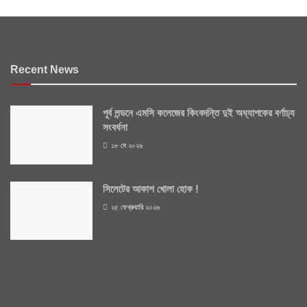
Recent News
পূর্ব লন্ডনে এমসি কলেজের কিংবদন্তি দুই অধ্যাপকের বর্ণাঢ্য
সংবর্ধনা
১৮ মে ২০২৬
সিলেটের আকাশ খোলা হোক !
২৫ ফেব্রুয়ারি ২০২৬