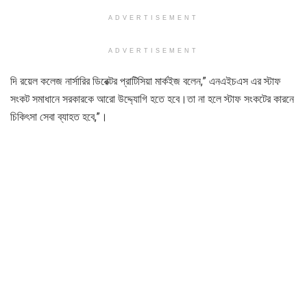
ADVERTISEMENT
ADVERTISEMENT
দি রয়েল কলেজ নার্সারির ডিরেক্টর প্রাটিসিয়া মার্কইজ বলেন,” এনএইচএস এর স্টাফ
সংকট সমাধানে সরকারকে আরো উদ্দ্যোগি হতে হবে।তা না হলে স্টাফ সংকটের কারনে
চিকিৎসা সেবা ব্যাহত হবে,”।