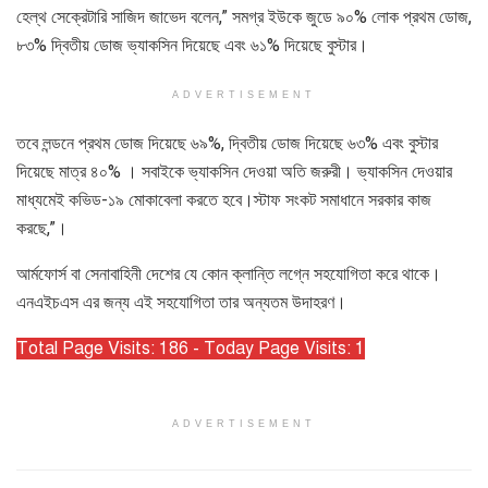
হেল্থ সেক্রেটারি সাজিদ জাভেদ বলেন,” সমগ্র ইউকে জুডে ৯০% লোক প্রথম ডোজ,
৮৩% দ্বিতীয় ডোজ ভ্যাকসিন দিয়েছে এবং ৬১% দিয়েছে বুস্টার।
ADVERTISEMENT
তবে লন্ডনে প্রথম ডোজ দিয়েছে ৬৯%, দ্বিতীয় ডোজ দিয়েছে ৬৩% এবং বুস্টার
দিয়েছে মাত্র ৪০% । সবাইকে ভ্যাকসিন দেওয়া অতি জরুরী। ভ্যাকসিন দেওয়ার
মাধ্যমেই কভিড-১৯ মোকাবেলা করতে হবে।স্টাফ সংকট সমাধানে সরকার কাজ
করছে,”।
আর্মফোর্স বা সেনাবাহিনী দেশের যে কোন ক্লান্তি লগ্নে সহযোগিতা করে থাকে।
এনএইচএস এর জন্য এই সহযোগিতা তার অন্যতম উদাহরণ।
Total Page Visits: 186 - Today Page Visits: 1
ADVERTISEMENT