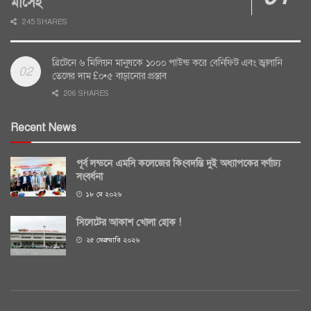
মাসেই
245 SHARES
ব্রিটেনে ৬ মিলিয়ন মানুষকে ১০০০ পাউন্ড করে বেনিফিট এবং জ্বালানি
তেলের দাম £০•৫ বাড়ানোর প্রস্তাব
206 SHARES
Recent News
পূর্ব লন্ডনে এমসি কলেজের কিংবদন্তি দুই অধ্যাপকের বর্ণাঢ্য
সংবর্ধনা
১৮ মে ২০২৬
সিলেটের আকাশ খোলা হোক !
২৫ ফেব্রুয়ারি ২০২৬