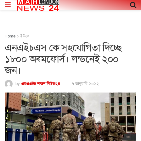
Home
ইউকে
এনএইচএস কে সহযোগিতা দিচ্ছে
১৮০০ অৰ্মফোর্স। লন্ডনেই ২০০
জন।
by
এমএএইচ লন্ডন নিউজ২৪
৭ জানুয়ারি ২০২২