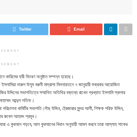
Twitter
Email
ISEMENT
ISEMENT
ে কারিমের ফ্রী বিতরণ অনুষ্ঠান সম্পন্ন হয়েছে।
য়া ইসলামিয়া দারুল উলুম বরুনী মাদ্রাসা মিলনায়তনে ৭ জানুয়ারী শুক্রবার আয়োজিত
নজির উদ্দিনের সভাপতিত্বে সম্মানিত অতিথির বক্তব্য রাখেন প্রখ্যাত ইসলামি স্কলার
োহাম্মদ আব্দুল লতিফ।
রিচালনা কমিটির সভাপতি গৌছ উদ্দিন, ট্রেজারার সুন্দর আলী, শিক্ষক শরিফ উদ্দিন,
ার রুবেল আহমদ প্রমূখ।
ে। যারা এ কুরআন পড়বে, আল কুরআনের বিধান অনুযায়ী আমল করবে তারা আল্লাহ পাকের