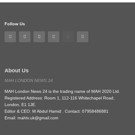
Follow Us
About Us
MAH LONDON NEWS 24
MAH London News 24 is the trading name of MAH 2020 Ltd.
Registered Address: Room 1, 112-116 Whitechapel Road,
London, E1 1JE.
Editor & CEO: M Abdul Hamid . Contact: 07958486881
Email: mahtv.uk@gmail.com