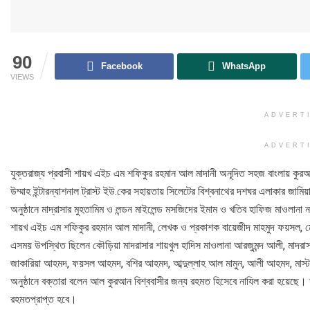
90
Facebook
WhatsApp
VIEWS
ADVERT
ADVERT
যুক্তরাজ্য প্রবাসী শায়খ এইচ এম শফিকুর রহমান আল মাদানী অনূদিত সহজ বাংলায় কুরআন
উম্মাহ ইন্টারন্যাশনাল ট্রাস্ট ইউ.কের সহায়তায় সিলেটের বিশ্বনাথের দশঘর এলাকার জামি
অনুষ্ঠানে মাদ্রাসার মুহতামিম ও লন্ডন মাইলেন্ড মসজিদের ইমাম ও খতিব হাফিজ মাওলানা 
শায়খ এইচ এম শফিকুর রহমান আল মাদানী, লেখক ও প্রকাশক বায়েজীদ মাহমুদ ফয়সল, ম
এসময় উপস্থিত ছিলেন কৌড়িয়া মাদরাসার শায়খুল হাদিস মাওলানা আরজুমন্দ আলী, মাদরাসা প
জাকারিয়া আহমদ, ফয়সল আহমদ, বশির আহমদ, আব্দুল্লাহ আল মামুন, আলী আহমদ, মাস্ট
অনুষ্ঠানে বক্তারা বলেন আল কুরআন বিশ্ববাসীর জন্য রহমত হিসেবে নাযিল করা হয়েছ
রহমতপ্রাপ্ত হবে।