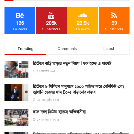
136
206k
23.9k
99
Followers
Subscribers
Followers
Subscribers
Trending
Comments
Latest
ব্রিটেনে বাড়ি ভাড়ার নতুন নিয়ম ! শুরু হচ্ছে এ মাসেই
১৬ নভেম্বর ২০২০
ব্রিটেনে ৬ মিলিয়ন মানুষকে ১০০০ পাউন্ড করে বেনিফিট এবং
জ্বালানি তেলের দাম £০•৫ বাড়ানোর প্রস্তাব
২৫ জানুয়ারি ২০২১
দলে দলে ব্রিটেন ছাড়ছে অভিবাসীরা
১৭ জানুয়ারি ২০২১