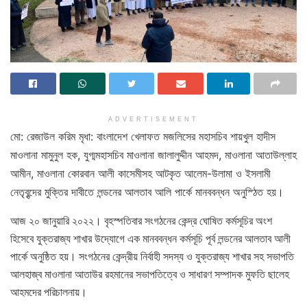
ADVERTISEMENT
মো: রেজাউল করিম মৃধা:
বাংলাদেশ খেলাফত মজলিসের মহাসচিব শায়খুল হাদীস
মাওলানা মামুনুল হক, যুগ্মমহাসচিব মাওলানা জালালুদ্দীন আহমদ, মাওলানা আতাউল্লাহ
আমীন, মাওলানা কোরবান আলী কাসেমীসহ আটকৃত আলেম-উলামা ও ইসলামী
নেতৃবৃন্দের মুক্তির দাবীতে লন্ডনের আলতাব আলি পার্কে মানববন্ধন অনুস্ঠিত হয়।
আজ ২০ জানুয়ারি ২০২২। বৃহস্পতিবার সংগঠনের কেন্দ্র ঘোষিত কর্মসূচির অংশ
হিসেবে যুক্তরাজ্য শাখার উদ্যোগে এক মানববন্ধন কর্মসূচি পূর্ব লন্ডনের আলতাব আলী
পার্কে অনুষ্ঠিত হয়। সংগঠনের কেন্দ্রীয় নির্বাহী সদস্য ও যুক্তরাজ্য শাখার সহ সভাপতি
আলহাজ্ব মাওলানা আতাউর রহমানের সভাপতিত্বে ও সাধারণ সম্পাদক মুফতি ছালেহ
আহমদের পরিচালনায়।