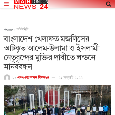
Home
কমিউনিটি
বাংলাদেশ খেলাফত মজলিসের
আটকৃত আলেম-উলামা ও ইসলামী
নেতৃবৃন্দের মুক্তির দাবীতে লন্ডনে
মানববন্ধন
by
এমএএইচ লন্ডন নিউজ২৪
২১ জানুয়ারি ২০২২