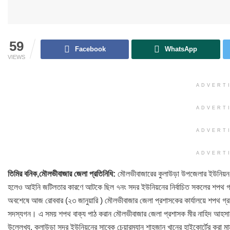
59
Facebook
WhatsApp
VIEWS
ADVERT
ADVERT
ADVERT
ADVERT
তিমির বনিক,মৌলভীবাজার জেলা প্রতিনিধি:
মৌলভীবাজারের কুলাউড়া উপজেলার ইউনিয়ন পরি
হলেও আইনি জটিলতার কারণে আটকে ছিল ৭নং সদর ইউনিয়নের নির্বাচিত সকলের শপথ 
অবশেষে আজ রোববার (২৩ জানুয়ারি ) মৌলভীবাজার জেলা প্রশাসকের কার্যালয়ে শপথ গ্রহ
সদস্যগন। এ সময় শপথ বাক্য পাঠ করান মৌলভীবাজার জেলা প্রশাসক মীর নাহিদ আহস
উল্লেখ্য, কুলাউড়া সদর ইউনিয়নের সাবেক চেয়ারম্যান শাহজান খানের হাইকোর্টের করা মাম