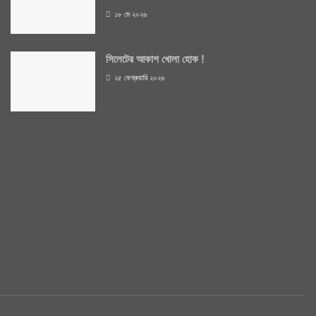
১৮ মে ২০২৬
সিলেটের আকাশ খোলা হোক !
২৫ ফেব্রুয়ারি ২০২৬