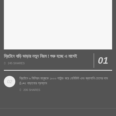
ব্রিটেনে বাড়ি ভাড়ার নতুন নিয়ম ! শুরু হচ্ছে এ মাসেই
245 SHARES
ব্রিটেনে ৬ মিলিয়ন মানুষকে ১০০০ পাউন্ড করে বেনিফিট এবং জ্বালানি তেলের দাম
£০•৫ বাড়ানোর প্রস্তাব
206 SHARES