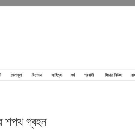
ি
খেলাধুলা
বিনোদন
সাহিত্য
ধর্ম
প্রবাসী
ফিচার নিউজ
রা
ের শপথ গ্ৰহন