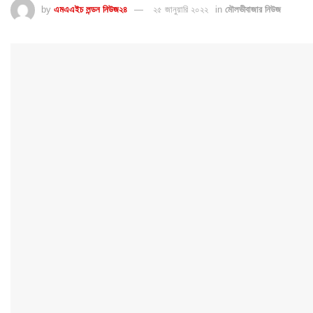
by
এমএএইচ লন্ডন নিউজ২৪
২৫ জানুয়ারি ২০২২
in
মৌলভীবাজার নিউজ