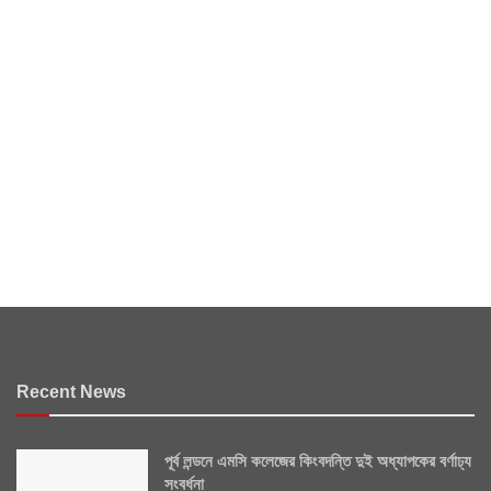
Recent News
পূর্ব লন্ডনে এমসি কলেজের কিংবদন্তি দুই অধ্যাপকের বর্ণাঢ্য
সংবর্ধনা