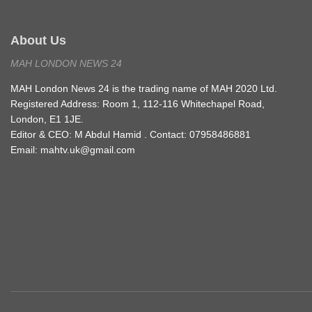
About Us
MAH LONDON NEWS 24
MAH London News 24 is the trading name of MAH 2020 Ltd.
Registered Address: Room 1, 112-116 Whitechapel Road,
London, E1 1JE.
Editor & CEO: M Abdul Hamid . Contact: 07958486881
Email: mahtv.uk@gmail.com