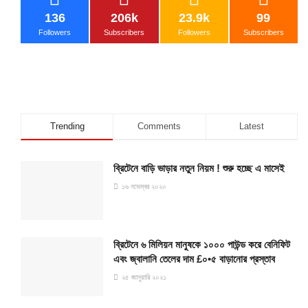
136
206k
23.9k
99
Followers
Subscribers
Followers
Subscribers
Trending
Comments
Latest
ব্রিটেনে বাড়ি ভাড়ার নতুন নিয়ম ! শুরু হচ্ছে এ মাসেই
১৬ নভেম্বর ২০২০
ব্রিটেনে ৬ মিলিয়ন মানুষকে ১০০০ পাউন্ড করে বেনিফিট
এবং জ্বালানি তেলের দাম £০•৫ বাড়ানোর প্রস্তাব
২৫ জানুয়ারি ২০২১