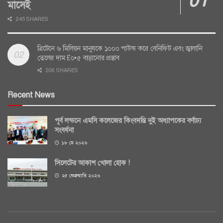
মাসেই
245 SHARES
ব্রিটেনে ৬ মিলিয়ন মানুষকে ১০০০ পাউন্ড করে বেনিফিট এবং জ্বালানি
তেলের দাম £০•৫ বাড়ানোর প্রস্তাব
206 SHARES
Recent News
পূর্ব লন্ডনে এমসি কলেজের কিংবদন্তি দুই অধ্যাপকের বর্ণাঢ্য
সংবর্ধনা
১৮ মে ২০২৬
সিলেটের আকাশ খোলা হোক !
২৫ ফেব্রুয়ারি ২০২৬