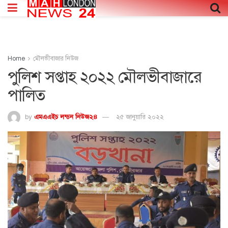
Home
মৌলভীবাজার নিউজ
পুলিশ সপ্তাহ ২০২২ মৌলভীবাজারে
পালিত
by
এমএএইচ লন্ডন নিউজ২৪
২৫ জানুয়ারি ২০২২