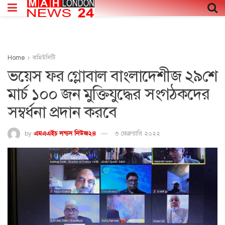
Home
কমিউনিটি
ভয়েস ফর গ্লোবাল বাংলাদেশীজ ২৯শে
মার্চ ১০০ জন মুক্তিযুদ্ধের সংগঠকদের
সম্বর্ধনা প্রদান করবে
by
এমএএইচ লন্ডন নিউজ২৪
৩ ফেব্রুয়ারি ২০২২