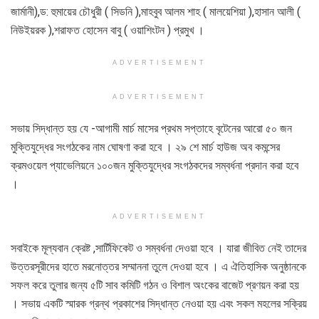
জার্মানী),ড: হুমায়ের চৌধুরী ( সিডনি ),মাহবুব আলম শাহ ( মালয়েশিয়া ),হাসান আলী (
নিউইয়রক ),শরাফত হোসেন বাবু ( ওয়াশিংটন ) প্রমুখ ।
ADVERTISEMENT
ADVERTISEMENT
সভায় সিদ্ধান্ত হয় যে -আগামী মার্চ মাসের প্রথম সপ্তাহে বৃটেনের আরো ৫০ জন
মুক্তিযুদ্ধের সংগঠকের নাম ঘোষণা করা হবে । ২৯ শে মার্চ হাউজ অব কমন্সের
ক্রমওয়েল প্যাভেলিয়নে ১০০জন মুক্তিযুদ্ধের সংগঠকদের সম্বর্ধনা প্রদান করা হবে
।
ADVERTISEMENT
সবাইকে মূল্যবান ক্রেষ্ট ,সার্টিফিকেট ও সম্বর্ধনা দেওয়া হবে । যারা জীবিত নেই তাদের
উত্তরসূরীদের হাতে মরনোত্তর সম্মাননা তুলে দেওয়া হবে । এ ঐতিহাসিক অনুষ্ঠানকে
সফল করে তুলার জন্য ৫টি সাব কমিটি গঠন ও বিশাল অংকের বাজেট প্রণয়ন করা হয়
। সভায় একটি স্মারক গ্রন্থ প্রকাশের সিদ্ধান্ত নেওয়া হয় এবং সকল মহলের সক্রিয়