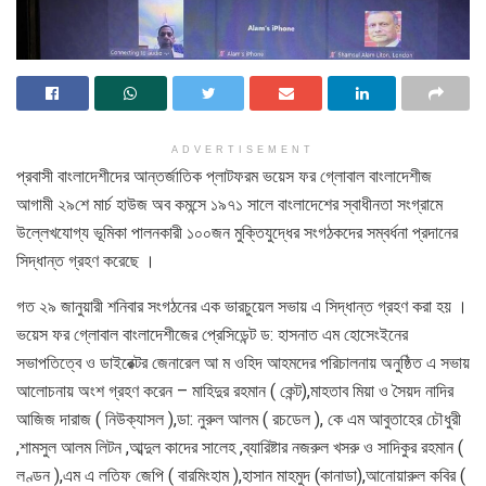
ADVERTISEMENT
প্রবাসী বাংলাদেশীদের আন্তর্জাতিক প্লাটফরম ভয়েস ফর গ্লোবাল বাংলাদেশীজ
আগামী ২৯শে মার্চ হাউজ অব কমন্সে ১৯৭১ সালে বাংলাদেশের স্বাধীনতা সংগ্রামে
উল্লেখযোগ্য ভূমিকা পালনকারী ১০০জন মুক্তিযুদ্ধের সংগঠকদের সম্বর্ধনা প্রদানের
সিদ্ধান্ত গ্রহণ করেছে ।
গত ২৯ জানুয়ারী শনিবার সংগঠনের এক ভারচুয়েল সভায় এ সিদ্ধান্ত গ্রহণ করা হয় ।
ভয়েস ফর গ্লোবাল বাংলাদেশীজের প্রেসিডেন্ট ড: হাসনাত এম হোসেংইনের
সভাপতিত্বে ও ডাইরেক্টর জেনারেল আ ম ওহিদ আহমদের পরিচালনায় অনুষ্ঠিত এ সভায়
আলোচনায় অংশ গ্রহণ করেন – মাহিদুর রহমান ( কেন্ট),মাহতাব মিয়া ও সৈয়দ নাদির
আজিজ দারাজ ( নিউক্যাসল ),ডা: নুরুল আলম ( রচডেল ), কে এম আবুতাহের চৌধুরী
,শামসুল আলম লিটন ,আব্দুল কাদের সালেহ ,ব্যারিষ্টার নজরুল খসরু ও সাদিকুর রহমান (
লণ্ডন ),এম এ লতিফ জেপি ( বারমিংহাম ),হাসান মাহমুদ (কানাডা),আনোয়ারুল কবির (