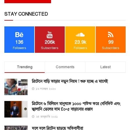
STAY CONNECTED
136
206k
23.9k
99
Followers
Subscribers
Followers
Subscribers
Trending
Comments
Latest
ব্রিটেনে বাড়ি ভাড়ার নতুন নিয়ম ! শুরু হচ্ছে এ মাসেই
১৬ নভেম্বর ২০২০
ব্রিটেনে ৬ মিলিয়ন মানুষকে ১০০০ পাউন্ড করে বেনিফিট এবং
জ্বালানি তেলের দাম £০•৫ বাড়ানোর প্রস্তাব
২৫ জানুয়ারি ২০২১
দলে দলে ব্রিটেন ছাড়ছে অভিবাসীরা