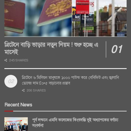
ব্রিটেনে বাড়ি ভাড়ার নতুন নিয়ম ! শুরু হচ্ছে এ
মাসেই
245 SHARES
ব্রিটেনে ৬ মিলিয়ন মানুষকে ১০০০ পাউন্ড করে বেনিফিট এবং জ্বালানি
তেলের দাম £০•৫ বাড়ানোর প্রস্তাব
206 SHARES
Recent News
পূর্ব লন্ডনে এমসি কলেজের কিংবদন্তি দুই অধ্যাপকের বর্ণাঢ্য
সংবর্ধনা