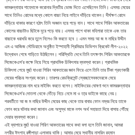
কামরুন্নাহার শাহেদাকে করোনার দ্বিতীয় ডোজ দিতে এসেছিলেন তিনি। এসময় মেয়ের
সাথে তিনিও রোদের মধ্যে কোলে বাচ্চা নিয়ে লাইনে দাঁড়িয়ে থাকেন। দীর্ঘক্ষণ রোদে
দাঁড়িয়ে থাকার কারণে হঠাৎ তিনি অজ্ঞান হয়ে পড়ে যান। সাথে সাথে শিরিন আকতারের
কোলের বাচ্চাটাও ছিটকে দূরে পড়ে যায়। এসময় পাশে থাকা মহিলারা তাকে এবং তার
বাচ্চাকে ধরাধরি করে তুলে নিলেও কি করতে হবে । এমন সময় আ জ ম নাছির উদ্দীন
এম এ আজিজ স্টেডিয়ামে অনুষ্ঠিত ইস্পাহানী প্রিমিয়ার ডিভিশন ক্রিকেট লীগ-২০২২
উদ্বোধন শেষে গাড়িতে উঠছিলেন। পরিস্থিতি দেখে তিনি তৎক্ষণাৎ শিরিন আকতারকে
সিজেকেএস’র কক্ষে নিয়ে গিয়ে প্রাথমিক চিকিৎসার ব্যবস্থা করেন। প্রাথমিক
চিকিৎসা পেয়ে মুর্ছা যাওয়া শিরিন আকতারের জ্ঞান ফিরে এলে তিনি তার টিকা গ্রহণকারী
মেয়ের পরিচয় সংগ্রহ করেন। তারপর রেডক্রিসেন্ট স্বেচ্ছাসেবকদেরকে মেয়ে
কামরুন্নাহারের নাম ধরে মাইকিং করতে বলেন। মাইকিংয়ের ঘোষণা শুনে কামররুন্নাহার
সিজেকেএস’র দোতলা থেকে দৌঁড়ে নিচে নেমে মা ও তা্র ভাইকে কাছে নেয়।
পরবর্তীতে আ জ ম নাছির উদ্দীন মেয়ের কাছ থেকে তার বাবার ফোন নম্বর নিয়ে তাকে
ফোন করে ঘটনার কথা জানান এবং অসুস্থ মাকে নগদ অর্থ সহায়তা দিয়ে বাসায় পৌঁছে
দেয়ার ব্যবস্থা করেন।
এই ব্যাপারে মুর্ছা যাওয়া শিরিণ আকতারের সাথে কথা বলা হলে তিনি জানান, আমরা
নগরীর ঈদগাহ রঙ্গীপাড়া এলাকায় থাকি। আমার মেয়ে স্থানীয় নাসরিন রহমান