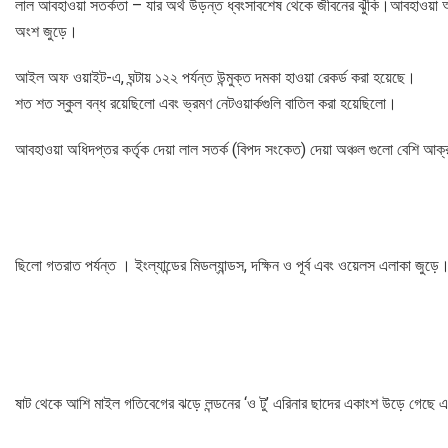
লাল আবহাওয়া সতর্কতা – যার অর্থ উড়ন্ত ধ্বংসাবশেষ থেকে জীবনের ঝুঁকি।আবহাওয়া অফিস
অংশ জুড়ে।
আইল অফ ওয়াইট-এ, ঘন্টায় ১২২ পর্যন্ত উন্মুক্ত দমকা হাওয়া রেকর্ড করা হয়েছে।
শত শত স্কুল বন্ধ রয়েছিলো এবং ভ্রমণ নেটওয়ার্কগুলি বাতিল করা হয়েছিলো।
আবহাওয়া অধিদপ্তর কর্তৃক দেয়া লাল সতর্ক (বিপদ সংকেত) দেয়া অঞ্চল গুলো বেশি আক্র
ছিলো গতরাত পর্যন্ত । ইংল্যান্ডের মিডল্যান্ডস, দক্ষিন ও পূর্ব এবং ওয়েলস এলাকা জুড়ে
ষাট থেকে আশি মাইল গতিবেগের ঝড়ে লন্ডনের ‘ও টু’ এরিনার ছাদের একাংশ উড়ে গেছে 