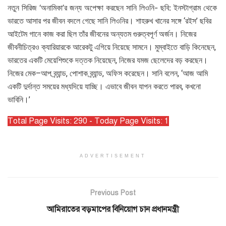
নতুন সিরিজ ‘অনামিকা’র জন্য অপেক্ষা করছেন সানি লিওনি-
ছবি: ইনস্টাগ্রাম থেকে
ভারতে আসার পর জীবন বদলে গেছে সানি লিওনির। শাহরুখ খানের সঙ্গে ‘রইস’ ছবির
আইটেম গানে কাজ করা ছিল তাঁর জীবনের অন্যতম গুরুত্বপূর্ণ অর্জন। নিজের
জীবনীচিত্রও ক্যারিয়ারকে আরেকটু এগিয়ে নিয়েছে সামনে। মুম্বাইতে বাড়ি কিনেছেন,
ভারতের একটি মেয়েশিশুকে দত্তক নিয়েছেন, নিজের যমজ ছেলেদের বড় করছেন।
নিজের মেক–আপ ব্র্যান্ড, পোশাক ব্র্যান্ড, অফিস করেছেন। সানি বলেন, ‘আজ আমি
একটি দুর্দান্ত সময়ের মধ্যদিয়ে যাচ্ছি। এভাবে জীবন যাপন করতে পারব, কখনো
ভাবিনি।’
Total Page Visits: 290 - Today Page Visits: 1
ADVERTISEMENT
Previous Post
আমিরাতের বড়মাপের বিনিয়োগ চান প্রধানমন্ত্রী