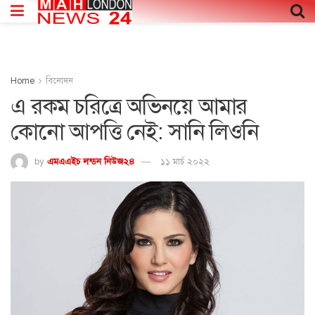
Home
বিনোদন
এ রকম চরিত্রে অভিনয়ে আমার
কোনো আপত্তি নেই: সানি লিওনি
by
এমএএইচ লন্ডন নিউজ২৪
১১ মার্চ ২০২২