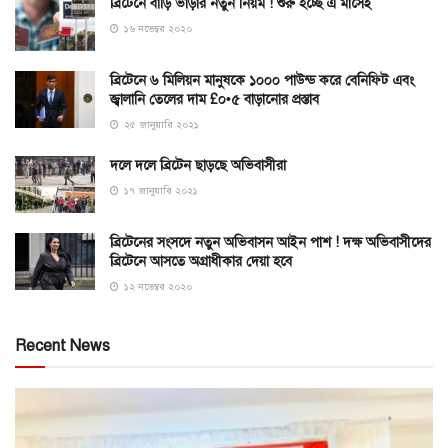
ব্রিটেনে বাড়ি ভাড়ার নতুন নিয়ম ! শুরু হচ্ছে এ মাসেই
১৬ নভেম্বর ২০২০
ব্রিটেনে ৬ মিলিয়ন মানুষকে ১০০০ পাউন্ড করে বেনিফিট এবং
জ্বালানি তেলের দাম £০•৫ বাড়ানোর প্রস্তাব
২৫ জানুয়ারি ২০২১
দলে দলে ব্রিটেন ছাড়ছে অভিবাসীরা
১৭ জানুয়ারি ২০২১
ব্রিটেনের সংসদে নতুন অভিবাসন আইন পাশ ! দক্ষ অভিবাসীদের
ব্রিটেনে আসতে অগ্রাধীকার দেয়া হবে
১২ নভেম্বর ২০২০
Recent News