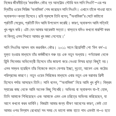
নিজের জীবনীচিত্র ‘করনজিৎ কৌর: দ্য আনটোল্ড স্টোরি অব সানি লিওনি’—এর পর
দ্বিতীয় ওয়েব সিরিজ ‘অনামিকা’ শেষ করেছেন সানি লিওনি। এখানে তাঁকে পাওয়া যাবে
অ্যাকশন–কন্যা হিসেবে। ছবি প্রসঙ্গে তিনি বলেন, ‘“অনামিকা”র সেটে কাটানো
প্রতিটি সেকেন্ড, প্রতিটি দিন আমি উপভোগ করেছি। কারণ, অ্যাকশন আমি সত্যিই
খুব পছন্দ করি। এটা যেন আমার আরেকটা সত্তা। বাস্তবে যদিও কখনো মারপিট করব
না কিন্তু এসব শিখতে আমার খুব মজা লেগেছে।’
সানি লিওনির আসল নাম করনজিৎ কৌর। ২০১১ সালে রিয়েলিটি শো ‘বিগ বস’-এ
যুক্ত হওয়ার মাধ্যমে তাঁর কর্মজীবনে শুরু হয় এক নতুন অধ্যায়। পর্ণতারকা থেকে
হিন্দি সিনেমার অভিনেত্রী হিসেবে তাঁর জায়গা করে নেওয়া বিস্ময় ছাড়া কিছুই নয়।
এসব সম্ভব হয়েছিল তাঁর নিজেকে বদলে ফেলার ইচ্ছা, দৃঢ়তা, আবেগ এবং কঠোর
পরিশ্রমের কারণে। নতুন ওয়েব সিরিজের মাধ্যমে এবার নতুন এক ঘরানার শিল্পী
হিসেবে পর্দায় আসছেন তিনি। সানি বলেন, ‘“অনামিকা” নিয়ে আমি খুব খুশি। বিক্রম
স্যারের কাছ থেকে আমি অনেক কিছু শিখেছি। অভিনয় বা অ্যাকশন যা–ই হোক,
তিনি আমাকে শিখিয়েছেন এবং আমাকে এমন এক চরিত্রে অভিনয় করিয়েছেন, যা
আগে কখনো করব ভাবিনি। বিষয়টা আমার জন্য ভীষণ আবেগের কারণ, কেউ তো
আমার ওপর বিশ্বাস রেখেছে! সব সময় যে ভালো কাজ হাতে পাব এমনটা না–ও হতে