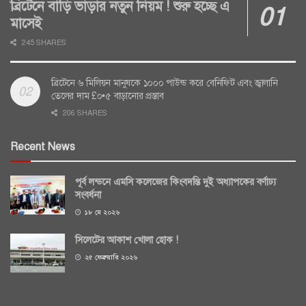
ব্রিটেনে বাড়ি ভাড়ার নতুন নিয়ম ! শুরু হচ্ছে এ
মাসেই
245 SHARES
ব্রিটেনে ৬ মিলিয়ন মানুষকে ১০০০ পাউন্ড করে বেনিফিট এবং জ্বালানি
তেলের দাম £০•৫ বাড়ানোর প্রস্তাব
206 SHARES
Recent News
পূর্ব লন্ডনে এমসি কলেজের কিংবদন্তি দুই অধ্যাপকের বর্ণাঢ্য
সংবর্ধনা
১৮ মে ২০২৬
সিলেটের আকাশ খোলা হোক !
২৫ ফেব্রুয়ারি ২০২৬