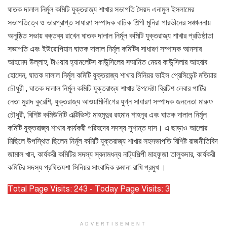
ঘাতক দালাল নির্মূল কমিটি যুক্তরাজ্য শাখার সভাপতি সৈয়দ এনামুল ইসলামের
সভাপতিত্বে ও ভারপ্রাপ্ত সাধারণ সম্পাদক বাচিক শিল্পী মুনিরা পারভীনের সঞ্চালনায়
অনুষ্ঠিত সভায় বক্তব্য রাখেন ঘাতক দালাল নির্মূল কমিটি যুক্তরাজ্য শাখার প্রতিষ্ঠাতা
সভাপতি এবং ইউরোপিয়ান ঘাতক দালাল নির্মূল কমিটির সাধারণ সম্পাদক আনসার
আহমেদ উল্লাহ, টাওয়ার হ্যামলেটস কাউন্সিলের সম্মানিত মেয়র কাউন্সিলার আহবাব
হোসেন, ঘাতক দালাল নির্মূল কমিটি যুক্তরাজ্য শাখার সিনিয়র ভাইস প্রেসিডেন্ট মতিয়ার
চৌধুরী , ঘাতক দালাল নির্মূল কমিটি যুক্তরাজ্য শাখার উপদেষ্টা ব্রিটিশ লেবার পার্টির
নেতা মুরাদ কুরেশি, যুক্তরাজ্য আওয়ামীলীগের যুগ্ন সাধারণ সম্পাদক জননেতা মারুফ
চৌধুরী, বিশিষ্ট কমিউনিটি এক্টিভিস্ট মাহমুদুর রহমান শাহনুর এবং ঘাতক দালাল নির্মূল
কমিটি যুক্তরাজ্য শাখার কার্যকরী পরিষদের সদস্য সুশান্ত দাস। এ ছাড়াও আলোর
মিছিলে উপস্থিত ছিলেন নির্মূল কমিটি যুক্তরাজ্য শাখার সহসভাপতি বিশিষ্ট রাজনীতিবিদ
জামাল খান, কার্যকরী কমিটির সদস্য স্বনামধন্য নাট্যশিল্পী মাহফূজা তালুকদার, কার্যকরী
কমিটির সদস্য প্রথিতযশা সিনিয়র সাংবাদিক রুমানা রাখি প্রমুখ ।
Total Page Visits: 243 - Today Page Visits: 3
ADVERTISEMENT