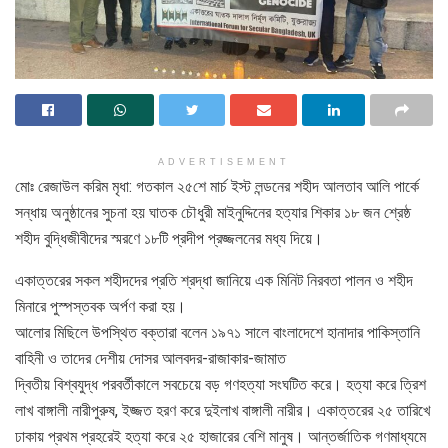
ADVERTISEMENT
মোঃ রেজাউল করিম মৃধা: গতকাল ২৫শে মার্চ ইস্ট লন্ডনের শহীদ আলতাব আলি পার্কে
সন্ধায় অনুষ্ঠানের সুচনা হয় ঘাতক চৌধুরী মাইনুদ্দিনের হত্যার শিকার ১৮ জন শ্রেষ্ঠ
শহীদ বুদ্ধিজীবীদের স্মরণে ১৮টি প্রদীপ প্রজ্জলনের মধ্য দিয়ে।
একাত্তরের সকল শহীদদের প্রতি শ্রদ্ধা জানিয়ে এক মিনিট নিরবতা পালন ও শহীদ
মিনারে পুস্পস্তবক অর্পণ করা হয়।
আলোর মিছিলে উপস্থিত বক্তারা বলেন ১৯৭১ সালে বাংলাদেশে হানাদার পাকিস্তানি
বাহিনী ও তাদের দেশীয় দোসর আলবদর-রাজাকার-জামাত
দ্বিতীয় বিশ্বযুদ্ধ পরবর্তীকালে সবচেয়ে বড় গণহত্যা সংঘটিত করে। হত্যা করে ত্রিশ
লাখ বাঙ্গালী নারীপুরুষ, ইজ্জত হরণ করে দুইলাখ বাঙ্গালী নারীর। একাত্তরের ২৫ তারিখে
ঢাকায় প্রথম প্রহরেই হত্যা করে ২৫ হাজারের বেশি মানুষ। আন্তর্জাতিক গণমাধ্যমে