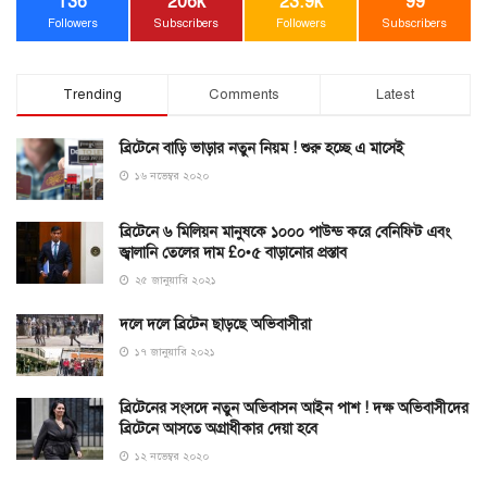
136
206k
23.9k
99
Followers
Subscribers
Followers
Subscribers
Trending
Comments
Latest
ব্রিটেনে বাড়ি ভাড়ার নতুন নিয়ম ! শুরু হচ্ছে এ মাসেই
১৬ নভেম্বর ২০২০
ব্রিটেনে ৬ মিলিয়ন মানুষকে ১০০০ পাউন্ড করে বেনিফিট এবং
জ্বালানি তেলের দাম £০•৫ বাড়ানোর প্রস্তাব
২৫ জানুয়ারি ২০২১
দলে দলে ব্রিটেন ছাড়ছে অভিবাসীরা
১৭ জানুয়ারি ২০২১
ব্রিটেনের সংসদে নতুন অভিবাসন আইন পাশ ! দক্ষ অভিবাসীদের
ব্রিটেনে আসতে অগ্রাধীকার দেয়া হবে
১২ নভেম্বর ২০২০