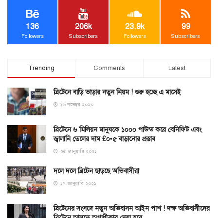
136
206k
23.9k
99
Followers
Subscribers
Followers
Subscribers
Trending
Comments
Latest
ব্রিটেনে বাড়ি ভাড়ার নতুন নিয়ম ! শুরু হচ্ছে এ মাসেই
১৬ নভেম্বর ২০২০
ব্রিটেনে ৬ মিলিয়ন মানুষকে ১০০০ পাউন্ড করে বেনিফিট এবং
জ্বালানি তেলের দাম £০•৫ বাড়ানোর প্রস্তাব
২৫ জানুয়ারি ২০২১
দলে দলে ব্রিটেন ছাড়ছে অভিবাসীরা
১৭ জানুয়ারি ২০২১
ব্রিটেনের সংসদে নতুন অভিবাসন আইন পাশ ! দক্ষ অভিবাসীদের
ব্রিটেনে আসতে অগ্রাধীকার দেয়া হবে