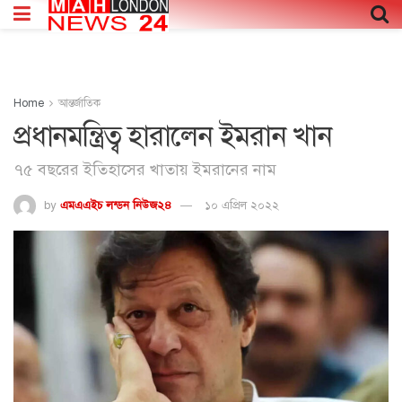
Home
আন্তর্জাতিক
প্রধানম‌ন্ত্রিত্ব হারা‌লেন ইমরান খান
৭৫ বছরের ইতিহাসের খাতায় ইমরানের নাম
by
এমএএইচ লন্ডন নিউজ২৪
১০ এপ্রিল ২০২২