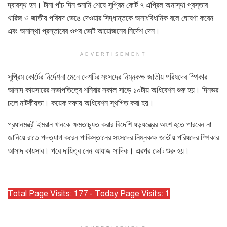
দ্বারস্থ হন। টানা পাঁচ দিন শুনানি শেষে সুপ্রিম কোর্ট ৭ এপ্রিল অনাস্থা প্রস্তাব
খারিজ ও জাতীয় পরিষদ ভেঙে দেওয়ার সিদ্ধান্তকে অসাংবিধানিক বলে ঘোষণা করেন
এবং অনাস্থা প্রস্তাবের ওপর ভোট আয়োজনের নির্দেশ দেন।
ADVERTISEMENT
সুপ্রিম কোর্টের নির্দেশনা মেনে দেশটির সংসদের নিম্নকক্ষ জাতীয় পরিষদের স্পিকার
আসাদ কায়সারের সভাপতিত্বে শনিবার সকাল সাড়ে ১০টায় অধিবেশন শুরু হয়। দিনভর
চলে নাটকীয়তা। কয়েক দফায় অধিবেশন স্থগিত করা হয়।
প্রধানমন্ত্রী ইমরান খান‌কে ক্ষমতাচ্যুত করার বি‌দে‌শি ষড়য‌ন্ত্রের অংশ হ‌তে পার‌বেন না
জা‌নি‌য়ে রাতে পদত্যাগ করেন পা‌কিস্তা‌নের সংস‌দের নিম্নকক্ষ জাতীয় প‌রিষ‌দের স্পিকার
আসাদ কায়সার। পরে দায়িত্ব নেন আয়াজ সাদিক। এরপর ভোট শুরু হয়।
Total Page Visits: 177 - Today Page Visits: 1