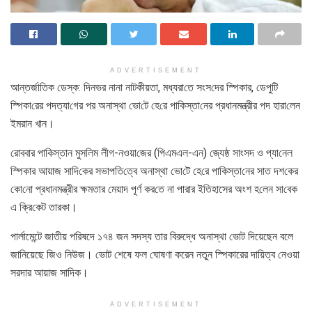
ADVERTISEMENT
আন্তর্জাতিক ডেস্ক: দিনভর নানা নাটকীয়তা, মধ্যরা‌তে সংস‌দের স্পিকার, ডেপু‌টি
স্পিকা‌রের পদত্যা‌গের পর অনাস্থা ভো‌টে হে‌রে পা‌কিস্তা‌নের প্রধানমন্ত্রীর পদ হারা‌লেন
ইমরান খান।
রোববার পা‌কিস্তান মুসলিম লী‌গ-নওয়া‌জের (পিএমএল-এন) জ্যেষ্ঠ সাংসদ ও প্যা‌নেল
স্পিকার আয়াজ সা‌দি‌কের সভাপ‌তি‌ত্বে অনাস্থা ভো‌টে হে‌রে পা‌কিস্তা‌নের সাত দশ‌কের
কো‌নো প্রধানমন্ত্রীর ক্ষমতার মেয়াদ পূর্ণ কর‌তে না পারার ইতিহাসের অংশ হ‌লেন সা‌বেক
এ ক্রি‌কেট তারকা।
পার্লামেন্টে জাতীয় পরিষদে ১৭৪ জন সদস্য তার বিরুদ্ধে অনাস্থা ভোট দিয়েছেন বলে
জানিয়েছে জিও নিউজ। ভোট শেষে ফল ঘোষণা করেন নতুন স্পিকারের দায়িত্ব নেওয়া
সরদার আয়াজ সাদিক।
ADVERTISEMENT