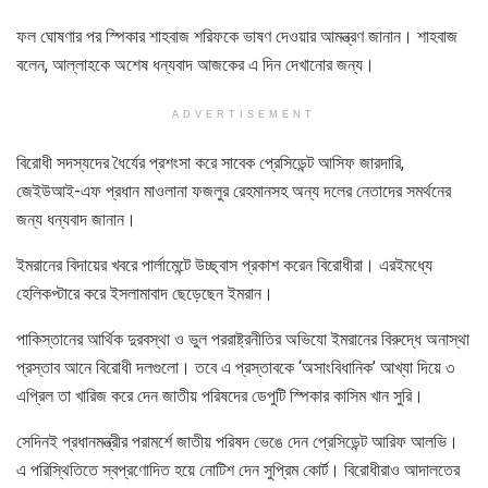
ফল ঘোষণার পর স্পিকার শাহবাজ শরিফকে ভাষণ দেওয়ার আমন্ত্রণ জানান। শাহবাজ
বলেন, আল্লাহকে অশেষ ধন্যবাদ আজকের এ দিন দেখানোর জন্য।
ADVERTISEMENT
বিরোধী সদস্যদের ধৈর্যের প্রশংসা করে সাবেক প্রেসিডেন্ট আসিফ জারদারি,
জেইউআই-এফ প্রধান মাওলানা ফজলুর রেহমানসহ অন্য দলের নেতাদের সমর্থনের
জন্য ধন্যবাদ জানান।
ইমরানের বিদায়ের খবরে পার্লামেন্টে উচ্ছ্বাস প্রকাশ করেন বিরোধীরা। এরইমধ্যে
হেলিকপ্টারে করে ইসলামাবাদ ছেড়েছেন ইমরান।
পাকিস্তানের আর্থিক দুরবস্থা ও ভুল পররাষ্ট্রনীতির অভিযো ইমরানের বিরুদ্ধে অনাস্থা
প্রস্তাব আনে বিরোধী দলগুলো। তবে এ প্রস্তাবকে ‘অসাংবিধানিক’ আখ্যা দিয়ে ৩
এপ্রিল তা খারিজ করে দেন জাতীয় পরিষদের ডেপুটি স্পিকার কাসিম খান সুরি।
সেদিনই প্রধানমন্ত্রীর পরামর্শে জাতীয় পরিষদ ভেঙে দেন প্রেসিডেন্ট আরিফ আলভি।
এ পরিস্থিতিতে স্বপ্রণোদিত হয়ে নোটিশ দেন সুপ্রিম কোর্ট। বিরোধীরাও আদালতের