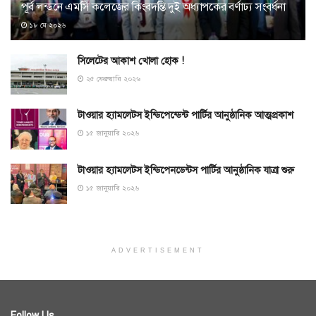
পূর্ব লন্ডনে এমসি কলেজের কিংবদন্তি দুই অধ্যাপকের বর্ণাঢ্য সংবর্ধনা
১৮ মে ২০২৬
সিলেটের আকাশ খোলা হোক !
২৫ ফেব্রুয়ারি ২০২৬
টাওয়ার হ্যামলেটস ইন্ডিপেন্ডেন্ট পার্টির আনুষ্ঠানিক আত্মপ্রকাশ
১৫ জানুয়ারি ২০২৬
টাওয়ার হ্যামলেটস ইন্ডিপেনডেন্টস পার্টির আনুষ্ঠানিক যাত্রা শুরু
১৫ জানুয়ারি ২০২৬
ADVERTISEMENT
Follow Us