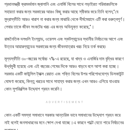
প্রধানমন্ত্রী ক্রমবর্ধমান জ্বালানি এবং এনার্জি বিলের সাথে লড়াইরত পরিবারগুলিকে
সহায়তা করার জন্য সরকারের আরও কিছু করার আছে স্বীকার করে তিনি বলেন,”যে
মুদ্রাস্ফীতি আরও খারাপ না করার জন্য মাঝারি থেকে দীর্ঘমেয়াদে এটি করা গুরুত্বপূর্ণ।
লেবার তাকে জীবন সংকটের খরচ এর জন্য অভিযুক্ত করেছে,”।
রাজনৈতিক দলগুলি ইংল্যান্ড, ওয়েলস এবং স্কটল্যান্ডের স্থানীয় নির্বাচনের আগে এবং
উত্তর আয়ারল্যান্ডের সরকারের জন্য জীবনযাত্রার খরচ নিয়ে তর্ক করছে৷
মূল্যস্ফীতি ৩০-বছরের সর্বোচ্চ ৭%-এ রয়েছে, যা খাদ্য ও এনার্জির দাম বৃদ্ধির কারণে
ঊর্ধ্বমুখী হয়েছে এবং এই বছরের শেষের দিকে আরও বাড়বে বলে আশা করা হচ্ছে।
সরকার একটি কাউন্সিল ট্যাক্স রেয়াত এবং শক্তি বিলের উপর পরিশোধযোগ্য ডিসকাউন্ট
ঘোষণা করেছে, কিন্তু খরচের সাথে সাহায্য করার জন্য এখন আরও এগিয়ে যাওয়ার
কোন সুপরিরল্পিক উদ্দ্যোগ গ্রহন করেনি।
ADVERTISEMENT
কোন একটি সমস্যা সমাধানে সরকার আন্তরিক ভাবে সমাধানের উদ্দ্যোগ গ্রহন করে
নাই বলেই জনসাধারনের মনে ক্ষোপ দেখা যাচ্ছে।এ কারনে পাল্টে যেতে পারে নির্বাচনের