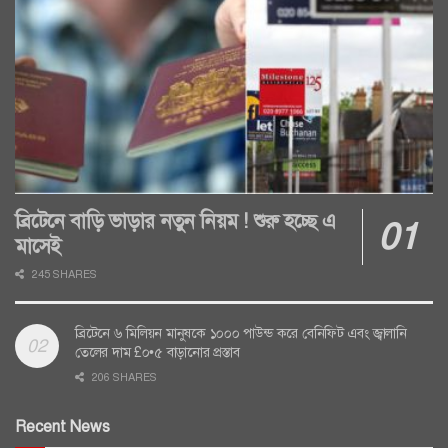
ব্রিটেনে বাড়ি ভাড়ার নতুন নিয়ম ! শুরু হচ্ছে এ
মাসেই
245 SHARES
ব্রিটেনে ৬ মিলিয়ন মানুষকে ১০০০ পাউন্ড করে বেনিফিট এবং জ্বালানি
তেলের দাম £০•৫ বাড়ানোর প্রস্তাব
206 SHARES
Recent News