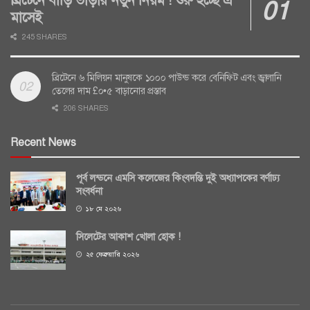
ব্রিটেনে বাড়ি ভাড়ার নতুন নিয়ম ! শুরু হচ্ছে এ
মাসেই
245 SHARES
ব্রিটেনে ৬ মিলিয়ন মানুষকে ১০০০ পাউন্ড করে বেনিফিট এবং জ্বালানি
তেলের দাম £০•৫ বাড়ানোর প্রস্তাব
206 SHARES
Recent News
পূর্ব লন্ডনে এমসি কলেজের কিংবদন্তি দুই অধ্যাপকের বর্ণাঢ্য
সংবর্ধনা
১৮ মে ২০২৬
সিলেটের আকাশ খোলা হোক !
২৫ ফেব্রুয়ারি ২০২৬