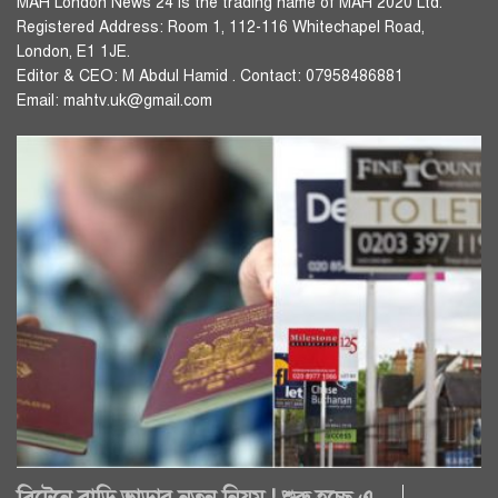
MAH London News 24 is the trading name of MAH 2020 Ltd.
Registered Address: Room 1, 112-116 Whitechapel Road,
London, E1 1JE.
Editor & CEO: M Abdul Hamid . Contact: 07958486881
Email: mahtv.uk@gmail.com