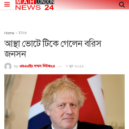
Home
ইউকে
আস্থা ভোটে টিকে গেলেন বরিস
জনসন
by
এমএএইচ লন্ডন নিউজ২৪
৭ জুন ২০২২