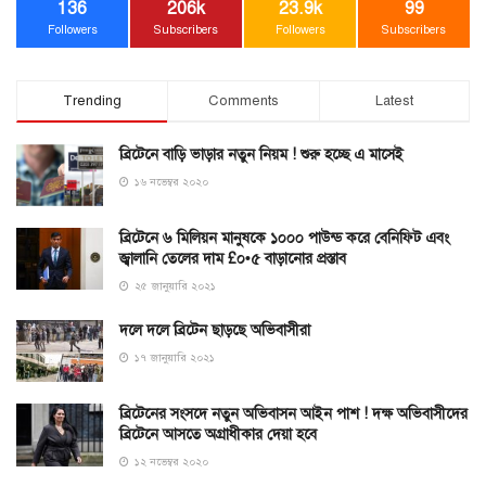
136
206k
23.9k
99
Followers
Subscribers
Followers
Subscribers
Trending
Comments
Latest
ব্রিটেনে বাড়ি ভাড়ার নতুন নিয়ম ! শুরু হচ্ছে এ মাসেই
১৬ নভেম্বর ২০২০
ব্রিটেনে ৬ মিলিয়ন মানুষকে ১০০০ পাউন্ড করে বেনিফিট এবং
জ্বালানি তেলের দাম £০•৫ বাড়ানোর প্রস্তাব
২৫ জানুয়ারি ২০২১
দলে দলে ব্রিটেন ছাড়ছে অভিবাসীরা
১৭ জানুয়ারি ২০২১
ব্রিটেনের সংসদে নতুন অভিবাসন আইন পাশ ! দক্ষ অভিবাসীদের
ব্রিটেনে আসতে অগ্রাধীকার দেয়া হবে
১২ নভেম্বর ২০২০