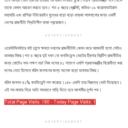
তবে আস্থা ভোট ট্রিগার হওয়ার পর বরিস নিশ্চয়ই বুঝে গেছেন প্রধানমন্ত্রী পদে থেকে
তাকে কেমন আচরণ করতে হবে। গত ৫ বছরে ব্রেক্সিট, কভিড-১৯ করোনাভাইরাস
মহামারি এবং রাশিয়া-ইউক্রেইন যুদ্ধের বড়ো বড়ো ধাক্কা সামলানোর জন্য একটি
দেশের রাজনীতি স্থিতিশীল থাকা প্রয়োজন।
ADVERTISEMENT
ওয়েস্টমিনস্টারে বাই চান্সে ক্ষমতা দখলের রাজনীতিটা কেমন করে আমদানী হলো সেটাও
ভাববার বিষয়।গত ৪ বছরে দুই দফা নো কনফিডেন্স ভোটের ট্রিগার ব্রিটিশ রাজনীতির
জন্য মোটেও শুভ লক্ষণ নয়! নিজ দলের ৪১ শতাংশ এমপি প্রধানমন্ত্রীর বিরোধীতা করা
দলের নেতা হিসেবে বরিস জনসনের জন্য অনেক বড়ো ভাবনার বিষয়।
বরিস জনসন ৪১% কনফিডেন্ট লস করেছে।১৪৮ এমপি তার বিরুদ্ধে ভোট দিয়েছেন।
এই সব মাথায় নিয়ে অতি সাবধানে পাড়ি দিতে হবে আগামীর দূর্গম পথ।
Total Page Visits: 180 - Today Page Visits: 1
ADVERTISEMENT