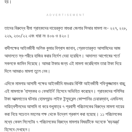
হয়।
ADVERTISEMENT
তাদের বিরুদ্ধে বীমা গ্রাহকদের দায়েরকৃত মাগুরা জেলার সিআর মামলা নং- ২২৭, ২২৮,
২২৯, ২৩০/২২ এবং ধারা নং ৪০৬ ও ৪২০।
বাদীপক্ষের আইনজীবী অলিক কুমার বিশ্বাস জানান, গ্রেফতারকৃত আসামিদের আজ
আদালতে স্ব-শরীরে হাজির করার নির্দেশ দেয়া হয়েছিল। আদালত আপোষের শর্তে
সকলকে জামিন দিয়েছে। আমরা টাকার জন্য এই মামলা করেছিলাম তারা টাকা দিয়ে
দিলে আমরাও মামলা তুলে নেব।
এদিকে মামলার আসামী পক্ষের আইনজীবি মাগুরার বিশিষ্ট আইনজীবী শফিকুজ্জামান বাচ্চু
এই মামলাকে ‘হাস্যকর ও বেআইনি’ হিসেবে অভিহিত করেছেন। গ্রাহকদের পলিসির
টাকা আত্মসাতের ঘটনায় হোমল্যান্ড লাইফ ইন্স্যুরেন্স কোম্পানির চেয়ারম্যান, এমডিসহ
দায়িত্বশীলদের আসামি না করে শুধুমাত্র ৭ প্রবাসী পরিচালকের বিরুদ্ধে মামলা দায়ের
করা নিয়ে সচেতন মহলের পক্ষ থেকে উদ্বেগ প্রকাশ করা হয়েছে। ১১ পরিচালকের
মধ্যে কেবল সিলেটের ৭ পরিচালকের বিরুদ্ধে মামলার বিষয়টিকে অনেকে ‘ষড়যন্ত্র’
হিসেবে দেখছেন।