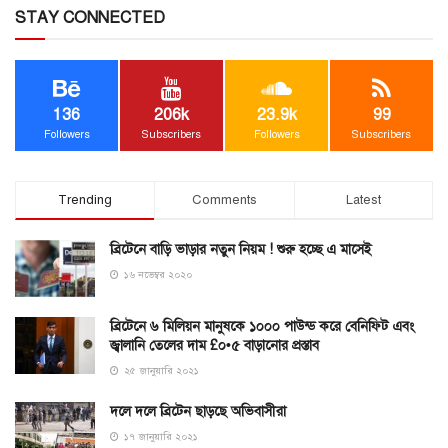
STAY CONNECTED
136
206k
23.9k
99
Followers
Subscribers
Followers
Subscribers
Trending
Comments
Latest
ব্রিটেনে বাড়ি ভাড়ার নতুন নিয়ম ! শুরু হচ্ছে এ মাসেই
১৬ নভেম্বর ২০২০
ব্রিটেনে ৬ মিলিয়ন মানুষকে ১০০০ পাউন্ড করে বেনিফিট এবং
জ্বালানি তেলের দাম £০•৫ বাড়ানোর প্রস্তাব
২৫ জানুয়ারি ২০২১
দলে দলে ব্রিটেন ছাড়ছে অভিবাসীরা
১৭ জানুয়ারি ২০২১