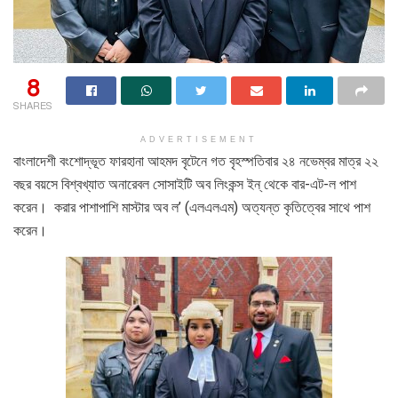
8
SHARES
ADVERTISEMENT
বাংলাদেশী বংশোদ্ভূত ফারহানা আহমদ বৃটেনে গত বৃহস্পতিবার ২৪ নভেম্বর মাত্র ২২
বছর বয়সে বিশ্বখ্যাত অনারেবল সোসাইটি অব লিংকন্স ইন্ থেকে বার-এট-ল পাশ
করেন। করার পাশাপাশি মাস্টার অব ল’ (এলএলএম) অত্যন্ত কৃতিত্বের সাথে পাশ
করেন।