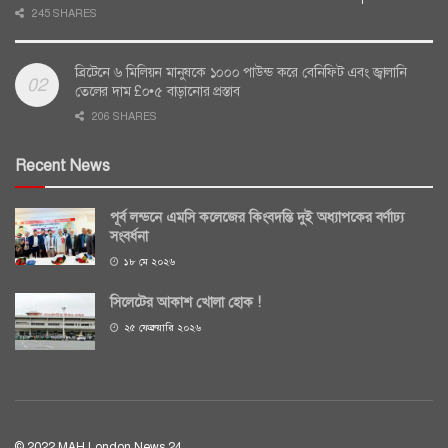
245 SHARES
ব্রিটেনে ৬ মিলিয়ন মানুষকে ১০০০ পাউন্ড করে বেনিফিট এবং জ্বালানি
তেলের দাম £০•৫ বাড়ানোর প্রস্তাব
206 SHARES
Recent News
পূর্ব লন্ডনে এমসি কলেজের কিংবদন্তি দুই অধ্যাপকের বর্ণাঢ্য
সংবর্ধনা
১৮ মে ২০২৬
সিলেটের আকাশ খোলা হোক !
২৫ ফেব্রুয়ারি ২০২৬
© 2022 MAH London News 24