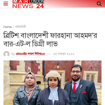
Home
কমিউনিটি
ব্রিটিশ বাংলাদেশী ফারহানা আহমদ’র
বার-এট-ল ডিগ্রী লাভ
by
এমএএইচ লন্ডন নিউজ২৪
২৫ নভেম্বর ২০২২