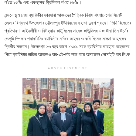
ল’তে ৮৫% এবং এডভান্সড ক্রিমিনাল ল’তে ৮৮%।
লন্ডনে জন্ম নেয়া ব্যারিস্টার ফারহানা আহমদের পৈত্রিক নিবাস বাংলাদেশের সিলেট
জেলার বিশ্বনাথ উপজেলার দৌলতপুর ইউনিয়নের বাহাড়া দুবাগ গ্রামে। তিনি বিলেতের
প্রতিথযশা আইনজীবী ও নিউহ্যাম কাউন্সিলের সাবেক কাউন্সিলর এবং টানা তিন টার্মের
ডেপুটি স্পিকার প্যাকটিসিং ব্যারিস্টার নাজির আহমদ ও কবি মিসেস সালমা আহমদের
দ্বিতীয় সন্তান। উল্লেখ্য ২৩ বছর আগে ১৯৯৯ সালে ব্যারিস্টার ফারহানা আহমদের
পিতা ব্যারিস্টার নাজির আহমদও বার-এট-ল’র লাভ করে অনারেবল সোসাইটি অব লিংক
ADVERTISEMENT