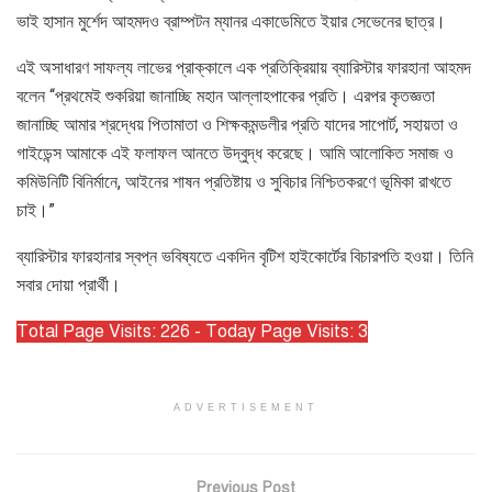
ভাই হাসান মুর্শেদ আহমদও ব্রাম্পটন ম্যানর একাডেমিতে ইয়ার সেভেনের ছাত্র।
এই অসাধারণ সাফল্য লাভের প্রাক্কালে এক প্রতিক্রিয়ায় ব্যারিস্টার ফারহানা আহমদ
বলেন “প্রথমেই শুকরিয়া জানাচ্ছি মহান আল্লাহপাকের প্রতি। এরপর কৃতজ্ঞতা
জানাচ্ছি আমার শ্রদ্ধেয় পিতামাতা ও শিক্ষকমন্ডলীর প্রতি যাদের সাপোর্ট, সহায়তা ও
গাইডেন্স আমাকে এই ফলাফল আনতে উদ্বুদ্ধ করেছে। আমি আলোকিত সমাজ ও
কমিউনিটি বিনির্মানে, আইনের শাষন প্রতিষ্টায় ও সুবিচার নিশ্চিতকরণে ভূমিকা রাখতে
চাই।”
ব্যারিস্টার ফারহানার স্বপ্ন ভবিষ্যতে একদিন বৃটিশ হাইকোর্টের বিচারপতি হওয়া। তিনি
সবার দোয়া প্রার্থী।
Total Page Visits: 226 - Today Page Visits: 3
ADVERTISEMENT
Previous Post