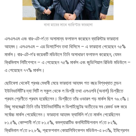
বাবা মায়ের সাথে ব্যারিস্টার ফারহানা
এলএলএম এবং বার-এট-ল’তে অসামান্য ফলাফল করেছেন ব্যারিস্টার ফারহানা
আহমদ। এলএলএম – এর ডিসার্টেশন তথা থিসিসে – এ ফারহানা পেয়েছেন ৭৫%
মার্কস। বার-এট-ল’র কয়েকটি মডিউলে তিনি অসাধারণ ফলাফল করেছেন, যেমন
ক্রিমিলাস লিটিগেশনে – এ পেয়েছেন ৭৫% মার্কস এবং জুডিশিয়াল রিভিউ মডিউলে –
এ পেয়েছেন ৭৭% মার্কস।
ছোটবেলা থেকেই প্রখর মেধাবী মেয়ে ফারহানা আহমদ গত বছর বিশ্বখ্যাত লন্ডন
ইউনিভার্সিটি’র দ্যা সিটি ল স্কুল থেকে ল ডিগ্রী তথা এলএলবি (অনার্স) ডিগ্রীতে
প্রথম শ্রেণীতে প্রথম হয়েছিলেন। ডিগ্রীতে তাঁর ওভারল গড় মার্কস ছিল ৭৬.৩%।
কিছু সাবজেক্টে তিনি তাঁর ইউনিভার্সিটির ল ডিপার্টমেন্টের অতীতের সব রেকর্ড ভঙ্গ করে
সর্বোচ্চ মার্কস পেয়েছিলেন। ফারহানা আহমদ ফ্যামিলি ল’তে মার্কস পেয়েছিলেন
৮১.৫%, কোম্পানী ল’তে ৮১.৫%, কমপ্যারাটিভ কনস্টিটিউশনাল ল’তে ৮২%,
ক্রিমিনাল ল’তে ৮২.৮%, প্রফেশনাল কোয়ালিফিকেশন মডিউল-এ ৮৩%, ইমিগ্রেশন