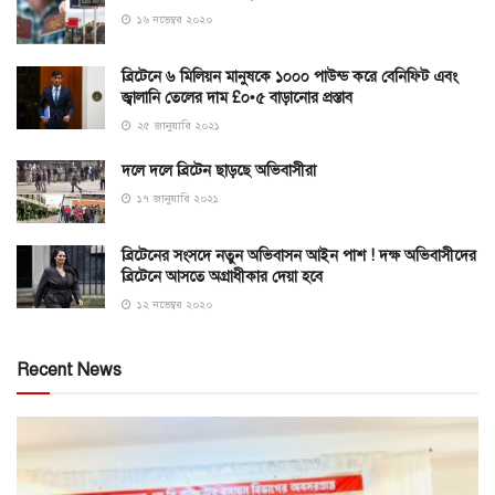
১৬ নভেম্বর ২০২০
ব্রিটেনে ৬ মিলিয়ন মানুষকে ১০০০ পাউন্ড করে বেনিফিট এবং
জ্বালানি তেলের দাম £০•৫ বাড়ানোর প্রস্তাব
২৫ জানুয়ারি ২০২১
দলে দলে ব্রিটেন ছাড়ছে অভিবাসীরা
১৭ জানুয়ারি ২০২১
ব্রিটেনের সংসদে নতুন অভিবাসন আইন পাশ ! দক্ষ অভিবাসীদের
ব্রিটেনে আসতে অগ্রাধীকার দেয়া হবে
১২ নভেম্বর ২০২০
Recent News