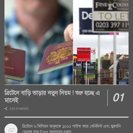
ব্রিটেনে বাড়ি ভাড়ার নতুন নিয়ম ! শুরু হচ্ছে এ
মাসেই
245 SHARES
ব্রিটেনে ৬ মিলিয়ন মানুষকে ১০০০ পাউন্ড করে বেনিফিট এবং জ্বালানি
তেলের দাম £০•৫ বাড়ানোর প্রস্তাব