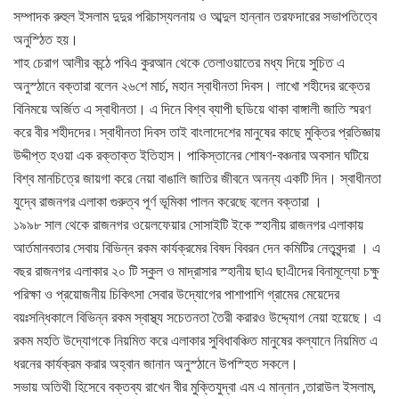
সম্পাদক রুহুল ইসলাম দুদুর পরিচাস্যলনায় ও আব্দুল হান্নান তরফদারের সভাপতিত্বে
অনুস্ঠিত হয়।
শাহ চেরাগ আলীর কন্ঠে পবিএ কুরআন থেকে তেলাওয়াতের মধ্য দিয়ে সুচিত এ
অনুস্ঠানে বক্তারা বলেন ২৬শে মার্চ, মহান স্বাধীনতা দিবস। লাখো শহীদের রক্তের
বিনিময়ে অর্জিত এ স্বাধীনতা। এ দিনে বিশ্ব ব্যাপী ছডিয়ে থাকা বাঙ্গালী জাতি স্মরণ
করে বীর শহীদদের ৷ স্বাধীনতা দিবস তাই বাংলাদেশের মানুষের কাছে মুক্তির প্রতিজ্ঞায়
উদ্দীপ্ত হওয়া এক রক্তাক্ত ইতিহাস। পাকিস্তানের শোষণ-বঞ্চনার অবসান ঘটিয়ে
বিশ্ব মানচিত্রে জায়গা করে নেয়া বাঙালি জাতির জীবনে অনন্য একটি দিন। স্বাধীনতা
যুদ্বে রাজনগর এলাকা গুরুত্ব পূর্ণ ভূমিকা পালন করেছে বলেন বক্তারা ।
১৯৯৮ সাল থেকে রাজনগর ওয়েলফেয়ার সোসাইটি ইকে স্হানীয় রাজনগর এলাকায়
আর্তমানবতার সেবায় বিভিন্ন রকম কার্যক্রমের বিষদ বিবরন দেন কমিটির নেতৃবৃন্দরা । এ
বছর রাজনগর এলাকার ২০ টি স্কুল ও মাদ্রাসার স্হানীয় ছাএ ছাএীদের বিনামূল্যো চক্ষু
পরিক্ষা ও প্রয়োজনীয় চিকিৎসা সেবার উদ্যোগের পাশাপাশি গ্রামের মেয়েদের
বয়ঃসন্ধিকালে বিভিন্ন রকম স্বাস্থ্য সচেতনতা তৈরী করারও উদ্দ্যোগ নেয়া হয়েছে। এ
রকম মহতি উদ্যোগকে নিয়মিত করে এলাকার সুবিধাবঞ্চিত মানুষের কল্যানে নিয়মিত এ
ধরনের কার্যক্রম করার অহ্বান জানান অনুস্ঠানে উপস্হিত সকলে।
সভায় অতিথী হিসেবে বক্তব্য রাখেন বীর মুক্তিযুদ্বা এম এ মান্নান ,তারাউল ইসলাম,