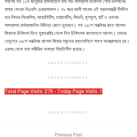
সর্বশেষ গত ১১ই জানুয়ারি হাসপাতালে দীর্ঘ পাঁচ মাসব্যাপী চিকিৎসা শেষে গুলশানের
বাসায় ফেরেন বিএনপি চেয়ারপারসন। ৭৯ বছর বয়সী সাবেক এই প্রধানমন্ত্রী দীর্ঘদিন
ধরে লিভার সিরোসিস, আর্থ্রাইটিস, ডায়াবেটিস, কিডনি, ফুসফুস, হার্ট ও চোখের
সমস্যাসহ বার্ধক্যজনিত বিভিন্ন রোগে ভুগছেন। গত ২৫শে অক্টোবর রাতে খালেদা
জিয়াকে চিকিৎসা দিতে যুক্তরাষ্ট্র থেকে তিন চিকিৎসক বাংলাদেশে আসেন। তাদের
নেতৃত্বে ২৬শে অক্টোবর খালেদা জিয়ার যকৃতের রক্তনালিতে সফল অস্ত্রোপচার হয়।
এরপর থেকে তার শারীরিক অবস্থা স্থিতিশীল রয়েছে।
ADVERTISEMENT
ADVERTISEMENT
Total Page Visits: 276 - Today Page Visits: 1
ADVERTISEMENT
Previous Post