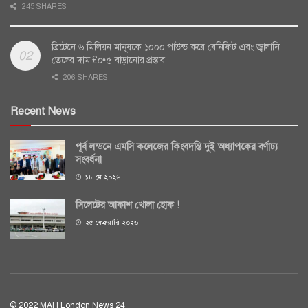
245 SHARES
ব্রিটেনে ৬ মিলিয়ন মানুষকে ১০০০ পাউন্ড করে বেনিফিট এবং জ্বালানি
তেলের দাম £০•৫ বাড়ানোর প্রস্তাব
206 SHARES
Recent News
পূর্ব লন্ডনে এমসি কলেজের কিংবদন্তি দুই অধ্যাপকের বর্ণাঢ্য
সংবর্ধনা
১৮ মে ২০২৬
সিলেটের আকাশ খোলা হোক !
২৫ ফেব্রুয়ারি ২০২৬
© 2022 MAH London News 24