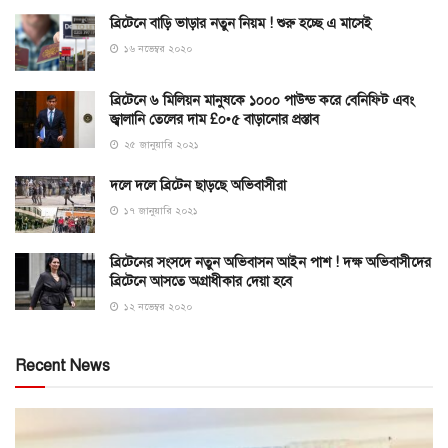
ব্রিটেনে বাড়ি ভাড়ার নতুন নিয়ম ! শুরু হচ্ছে এ মাসেই
১৬ নভেম্বর ২০২০
ব্রিটেনে ৬ মিলিয়ন মানুষকে ১০০০ পাউন্ড করে বেনিফিট এবং
জ্বালানি তেলের দাম £০•৫ বাড়ানোর প্রস্তাব
২৫ জানুয়ারি ২০২১
দলে দলে ব্রিটেন ছাড়ছে অভিবাসীরা
১৭ জানুয়ারি ২০২১
ব্রিটেনের সংসদে নতুন অভিবাসন আইন পাশ ! দক্ষ অভিবাসীদের
ব্রিটেনে আসতে অগ্রাধীকার দেয়া হবে
১২ নভেম্বর ২০২০
Recent News