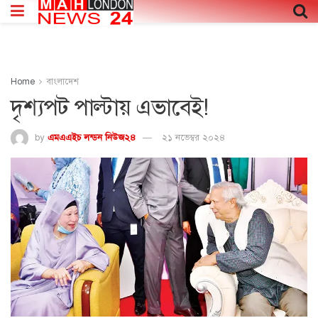
Home
বাংলাদেশ
দৃশ্যপট পাল্টায় এভাবেই!
by
এমএএইচ লন্ডন নিউজ২৪
২১ নভেম্বর ২০২৪