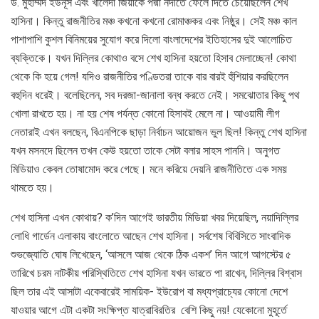
ড. মুহাম্মদ ইউনূস এবং খালেদা জিয়াকে পদ্মা নদীতে ফেলে দিতে চেয়েছিলেন শেখ
হাসিনা। কিন্তু রাজনীতির মঞ্চ কখনো কখনো রোমাঞ্চকর এবং নিষ্ঠুর। সেই মঞ্চ কাল
পাশাপাশি কুশল বিনিময়ের সুযোগ করে দিলো বাংলাদেশের ইতিহাসের দুই আলোচিত
ব্যক্তিকে। যখন দিল্লির কোথাও বসে শেখ হাসিনা হয়তো হিসাব মেলাচ্ছেন! কোথা
থেকে কি হয়ে গেল! যদিও রাজনীতির পণ্ডিতরা তাকে বার বারই হুঁশিয়ার করছিলেন
বহুদিন ধরেই। বলেছিলেন, সব দরজা-জানালা বন্ধ করতে নেই। সমঝোতার কিছু পথ
খোলা রাখতে হয়। না হয় শেষ পর্যন্ত কোনো হিসাবই মেলে না। আওয়ামী লীগ
নেতারাই এখন বলছেন, বিএনপিকে ছাড়া নির্বাচন আয়োজন ভুল ছিল! কিন্তু শেখ হাসিনা
যখন মসনদে ছিলেন তখন কেউ হয়তো তাকে সেটা বলার সাহস পাননি। অনুগত
মিডিয়াও কেবল তোষামোদ করে গেছে। মনে করিয়ে দেয়নি রাজনীতিতে এক সময়
থামতে হয়।
শেখ হাসিনা এখন কোথায়? ক’দিন আগেই ভারতীয় মিডিয়া খবর দিয়েছিল, নয়াদিল্লির
লোধি গার্ডেন এলাকায় বাংলোতে আছেন শেখ হাসিনা। সর্বশেষ বিবিসিতে সাংবাদিক
শুভজ্যোতি ঘোষ লিখেছেন, ‘আসলে আজ থেকে ঠিক একশ’ দিন আগে আগস্টের ৫
তারিখে চরম নাটকীয় পরিস্থিতিতে শেখ হাসিনা যখন ভারতে পা রাখেন, দিল্লির বিশ্বাস
ছিল তার এই আসাটা একেবারেই সাময়িক- ইউরোপ বা মধ্যপ্রাচ্যের কোনো দেশে
যাওয়ার আগে এটা একটা সংক্ষিপ্ত যাত্রাবিরতির বেশি কিছু নয়! যেকোনো মুহূর্তে