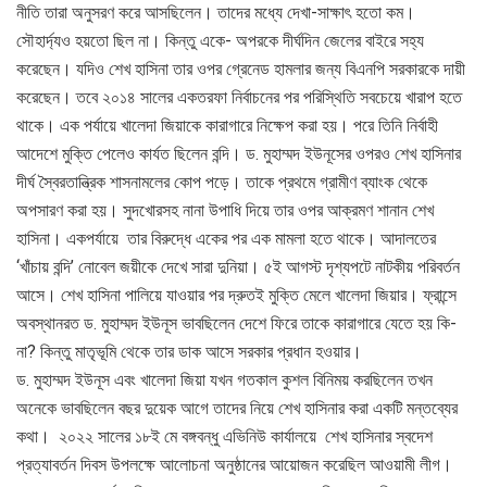
নীতি তারা অনুসরণ করে আসছিলেন। তাদের মধ্যে দেখা-সাক্ষাৎ হতো কম।
সৌহার্দ্যও হয়তো ছিল না। কিন্তু একে- অপরকে দীর্ঘদিন জেলের বাইরে সহ্য
করেছেন। যদিও শেখ হাসিনা তার ওপর গ্রেনেড হামলার জন্য বিএনপি সরকারকে দায়ী
করেছেন। তবে ২০১৪ সালের একতরফা নির্বাচনের পর পরিস্থিতি সবচেয়ে খারাপ হতে
থাকে। এক পর্যায়ে খালেদা জিয়াকে কারাগারে নিক্ষেপ করা হয়। পরে তিনি নির্বাহী
আদেশে মুক্তি পেলেও কার্যত ছিলেন বন্দি। ড. মুহাম্মদ ইউনূসের ওপরও শেখ হাসিনার
দীর্ঘ স্বৈরতান্ত্রিক শাসনামলের কোপ পড়ে। তাকে প্রথমে গ্রামীণ ব্যাংক থেকে
অপসারণ করা হয়। সুদখোরসহ নানা উপাধি দিয়ে তার ওপর আক্রমণ শানান শেখ
হাসিনা। একপর্যায়ে তার বিরুদ্ধে একের পর এক মামলা হতে থাকে। আদালতের
‘খাঁচায় বন্দি’ নোবেল জয়ীকে দেখে সারা দুনিয়া। ৫ই আগস্ট দৃশ্যপটে নাটকীয় পরিবর্তন
আসে। শেখ হাসিনা পালিয়ে যাওয়ার পর দ্রুতই মুক্তি মেলে খালেদা জিয়ার। ফ্রান্সে
অবস্থানরত ড. মুহাম্মদ ইউনূস ভাবছিলেন দেশে ফিরে তাকে কারাগারে যেতে হয় কি-
না? কিন্তু মাতৃভূমি থেকে তার ডাক আসে সরকার প্রধান হওয়ার।
ড. মুহাম্মদ ইউনূস এবং খালেদা জিয়া যখন গতকাল কুশল বিনিময় করছিলেন তখন
অনেকে ভাবছিলেন বছর দুয়েক আগে তাদের নিয়ে শেখ হাসিনার করা একটি মন্তব্যের
কথা। ২০২২ সালের ১৮ই মে বঙ্গবন্ধু এভিনিউ কার্যালয়ে শেখ হাসিনার স্বদেশ
প্রত্যাবর্তন দিবস উপলক্ষে আলোচনা অনুষ্ঠানের আয়োজন করেছিল আওয়ামী লীগ।