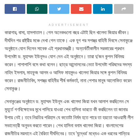
ADVERTISEMENT
কারাগার, বাসা, হাসপাতাল। গেল অনেকগুলো বছর এটাই ছিল খালেদা জিয়ার জীবন।
দীর্ঘদিন পর রাষ্ট্রীয় মঞ্চে দেখা গেল তাকে। এক যুগ পর সশস্ত্র বাহিনী দিবসে সেনাকুঞ্জে
অনুষ্ঠানে যোগ দিলেন সাবেক এই প্রধানমন্ত্রী। অন্তর্বর্তীকালীন সরকারের প্রধান
উপদেষ্টা ড. মুহাম্মদ ইউনূসও যোগ দেন এই অনুষ্ঠানে। তারা দু’জন কুশল বিনিময়
করেন। পাশাপাশি বসে কথা বলেন। ছাত্র আন্দোলনের নেতা উপদেষ্টা পরিষদের সদস্য
নাহিদ ইসলাম, মাহফুজ আলম ও আসিফ মাহমুদও খালেদা জিয়ার সঙ্গে কুশল বিনিময়
করেন। রাজনীতিবিদ, সশস্ত্র বাহিনীর শীর্ষ কর্মকর্তা, নানা পেশার মানুষ আলোকিত করেন
সেনাকুঞ্জ।
সেনাকুঞ্জের অনুষ্ঠানে ড. মুহাম্মদ ইউনূস এবং খালেদা জিয়া যখন আলাপ করছিলেন সে
মুহূর্তে গণবিক্ষোভের মুখে পালিয়ে যাওয়া শেখ হাসিনা ভারতে কী করছিলেন তা জানার
উপায় নেই। তবে নিয়তির পরিহাস যে কতোটা নির্মম হতে পারে তা হয়তো আওয়ামী লীগ
সভানেত্রী অনুভব করতে পারেন। শেখ হাসিনা বনাম খালেদা জিয়া। বাংলাদেশের
রাজনীতির ময়দানে এই বৈরিতা দীর্ঘদিনের। তবে ‘যুদ্ধের’ মধ্যেও এক ধরনের শান্তির